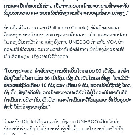
ການລະເມີດຕໍ່ພວກນັກຂ່າວ ເນື່ອງຈາກພວກເຂົາພະຍາຍາມທີ່ຈະລະງັບ
ຂໍ້ມູນຂ່າວສານ ແລະພວກເຂົາກໍຕ້ອງການທີ່ຈະຄວບຄຸມຂໍ້ຄວາມຕ່າງໆ.”
ທ່ານກີລເຢີເມ ກາເນລາ (Guilherme Canela), ຫົວໜ້າພະ​ແນກ
ອິດສະຫຼະ ​ພາບ​ໃນ​ການ​ສະ​ແດງ​ຄວາມ​ຄິດ​ຄວາມ​ເຫັນ ແລະຄວາມປອດ
ໄພຂອງບັນດານັກຂ່າວ ແຫ່ງອົງການ UNESCO ກ່າວກັບ VOA ວ່າ
ຄວາມຮັບຜິດຊອບ ແມ່ນກະແຈສໍາຄັນສໍາລັບການປົກປ້ອງຂ່າວສານທີ່
ເປັນອິດສະຫຼະ, ເຊິ່ງ ທ່ານໄດ້ກ່າວວ່າ:
“ໃນບາງປະເທດ, ລໍາດັບຂອງການຍົກເວັ້ນໂທດແມ່ນ 99 ເປີເຊັນ. ແຕ່ສໍາ
ລັບຢູ່ໃນທົ່ວໂລກ ແມ່ນ 86 ເປີເຊັນ, ເຊິ່ງ ມັນເປັນໂຕເລກທີ່ສູງ, ໂດຍມີນັກ
ຂ່າວເສຍຊີວິດເກືອບ
10 ຄົນ; ແລະ ເກືອບ 9 ຄົນ, ພວກເຂົາບໍ່ຖືກລົງໂທດ.
ດັ່ງ ນັ້ນ, ສິ່ງທໍາອິດທີ່ພວກເຮົາສາມາດປະຕິບັດໄດ້ຢູ່ໃນລະບົບສາກົນກໍຄື
ດໍາເນີນການປ້ອງກັນ, ປົກປ້ອງ ແລະດໍາເນີນຄະດີໃນມຸມມອງທີ່ເປັນຮູບປະ
ທໍານີ້ ໃຫ້ກວ້າງຂວາງຂຶ້ນ.”
ໃນລະບົບ Digital ທີ່ຢູ່ແນວໜ້າ, ອົງການ UNESCO ເປີດເຜີຍວ່າ
ບັນດານັກຂ່າວຍິງ ໄດ້ຮັບການຂົ່ມຂູ່ເພີ້ມຂຶ້ນ ແລະໃນບາງກໍລະນີ ກໍຖືກ