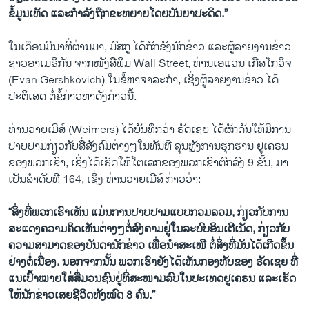
ຂໍ້ມູນ​ເທັດ ແລະກໍາລັງຖືກຂະຫຍາຍໂດຍ​ປັນ​ຍາ​ປະ​ດິດ.”
ໃນເດືອນມີນາທີ່ຜ່ານມາ, ມົສກູ ໄດ້ກັກຂັງນັກຂ່າວ ແລະຜູ້ລາຍງານຂ່າວ
ຊາວອາເມຣິກັນ ຈາກ​ໜັງ​ສື​ພິມ Wall Street, ທ່ານເອແວນ ເກີສໂກວິຈ
(Evan Gershkovich) ໃນຂໍ້ຫາຈາລະກໍາ, ເຊິ່ງຜູ້ລາຍງານຂ່າວ ໄດ້
ປະຕິເສດ ຕໍ່ຂໍ້ກ່າວຫາດັ່ງກ່າວນີ້.
ທ່ານວາຍເມີສ໌ (Weimers) ໄດ້ບັນທຶກວ່າ ຣັດເຊຍ ໄດ້ຜັກດັນໃຫ້ມີການ
ປາບປາມກ່ຽວກັບສື່ສັງຄົມຕ່າງໆໃນທັນທີ ລຸນຫຼັງການຮຸກຮານ ຢູເຄຣນ
ຂອງພວກເຂົາ, ເຊິ່ງໄດ້ເຮັດໃຫ້ໂຕເລກຂອງພວກເຂົາຕົກລົງ 9 ຂັ້ນ, ມາ
ເປັນລໍາດັບທີ 164, ເຊິ່ງ ທ່ານວາຍເມີສ໌ ກ່າວວ່າ:
“ສິ່ງທີ່ພວກເຮົາເຫັນ ແມ່ນການປາບປາມແບບກວມລວມ, ກ່ຽວກັບການ
ສະແດງຄວາມຄິດເຫັນຕ່າງໆຕໍ່ສົງຄາມຢູ່ໃນລະບົບອິນເຕີເນັດ, ກ່ຽວກັບ
ຄວາມສາມາດຂອງບັນດານັກຂ່າວ ເພື່ອນໍາສະເໜີ ຕໍ່ສິ່ງທີ່ມັນໄດ້ເກີດຂຶ້ນ
ຢ່າງຕໍ່ເນື່ອງ. ນອກຈາກນັ້ນ ພວກເຮົາຍັງໄດ້ເຫັນກອງທັບຂອງ ຣັດເຊຍ ທີ່
ແນເປົ້າໝາຍໃສ່ສື່ມວນ
​ຊົນຢູ່ທີ່ສະໜາມລົບໃນປະເທດຢູເຄຣນ ແລະເຮັດ
ໃຫ້ນັກຂ່າວເສຍຊີວິດທັງໝົດ 8 ຄົນ.”