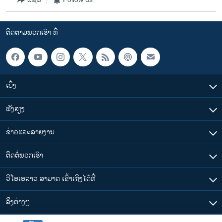
ຕິດຕາມພວກເຮົາ ທີ່
ເບິ່ງ
ຟັງສຽງ
ຂ່າວແລະລາຍງານ
ຕິດຕໍ່ພວກເຮົາ
ວີໂອເອລາວ ສາມາດ ເຂົ້າເຖິງໄດ້ທີ່
​ລິ້ງ​ຕ່າງໆ