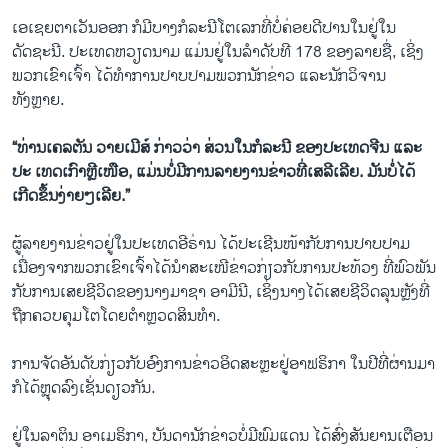
ເອເຊຍຕາເວັນອອກ ກໍມີບາງກໍລະນີໂຕເລກທີ່ບໍ່ຄ່ອຍດີປານໃນຢູ່ໃນ
ດັດຊະນີ. ປະເທດຫວຽດນາມ ແມ່ນຢູ່ໃນລໍາດັບທີ 178 ຂອງລາຍຊື່, ເຊິ່ງ
ພວກເຂົາເຈົ້າ ໄດ້ທຳ​ການປາບປາມພວກນັກຂ່າວ ແລະນັກວິຈານ
ທັງຫຼາຍ.
“ທ່ານເຄລຕັນ ວາຍເມີສ໌ ກ່າວວ່າ ສ່ວນໃນກໍລະນີ ຂອງປະເທດຈີນ ແລະ
ປະ ເທດເກົາຫຼີເໜືອ, ແມ່ນບໍ່ມີ
​ການ​ລາຍ​ງານ​ຂ່າວທີ່​ເສ​ລີເລີຍ. ມັນບໍ່ໄດ້
ເກີດຂຶ້ນງ່າຍໆເລີຍ.”
ຜູ້ລາຍງານຂ່າວຢູ່ໃນປະເທດອີຣ່ານ ໄດ້ປະເຊີນໜ້າກັບການປາບປາມ
ເນື່ອງຈາກພວກເຂົາເຈົ້າໄດ້ນໍາສະເໜີຂ່າວກ່ຽວກັບການປະທ້ວງ ທີ່ພົວພັນ
ກັບການເສຍຊີວິດຂອງນາງມາຊາ ອາມີນີ, ເຊິ່ງນາງໄດ້ເສຍຊີວິດລຸນຫຼັງທີ່
ຖືກຄວບຄຸມໂຕໂດຍຕໍາຫຼວດສິນທໍາ.
ການຈັດອັນດັບກ່ຽວກັບອົງການຂ່າວອິດສະຫຼະຢູ່ອາຟຣິກາ ໃນປີທີ່ຜ່ານມາ
ກໍໄດ້ຫຼຸດລົງເຊັ່ນດຽວກັນ.
ຢູ່ໃນລາຕິນ ອາເມຣິກາ, ບັນດານັກຂ່າວບໍ່ມີ​ພົມແດນ ໄດ້ສົ່ງສັນຍານເຕືອນ