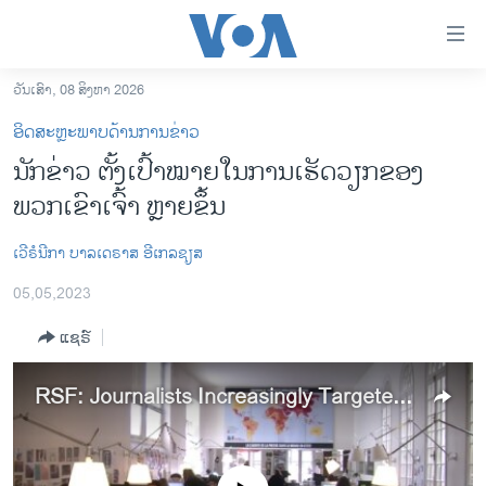
ລິ້ງ
ສຳຫລັບ
ເຂົ້າ
ວັນເສົາ, 08 ສິງຫາ 2026
ຫາ
ໂຮມເພຈ
ອິດສະຫຼະພາບດ້ານການຂ່າວ
ຂ້າມ
ລາວ
ນັກຂ່າວ ຕັ້ງເປົ້າໝາຍໃນການເຮັດວຽກຂອງ
ຂ້າມ
ອາເມຣິກາ
ພວກເຂົາເຈົ້າ ຫຼາຍຂຶ້ນ
ຂ້າມ
ໄປ
ການເລືອກຕັ້ງ ປະທານາທີບໍດີ ສະຫະລັດ 2024
ຫາ
ເວີຣໍນີກາ ບາລເດຣາສ ອີເກລຊຽສ
ຂ່າວ​ຈີນ
ຊອກ
05,05,2023
ຄົ້ນ
ໂລກ
ແຊຣ໌
ເອເຊຍ
ອິດສະຫຼະພາບດ້ານການຂ່າວ
RSF: Journalists Increasingly Targeted for Their Work
ຊີວິດຊາວລາວ
ຊຸມຊົນຊາວລາວ