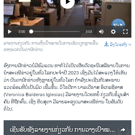
No media source currently available
ວິທະຍາສາດ-ເທັກໂນໂລຈີ
ທຸລະກິດ
ພາສາອັງກິດ
0:00
3:03
ວີດີໂອ
ລາຍງານກ່ຽວກັບ ການຕັ້ງເປົ້າໝາຍໃນການເຮັດວຽກຫຼາຍຂຶ້ນ
ລິງໂດຍກົງ
ສຽງ
ຂອງພວກບັນດານັກຂ່າວ.
ລາຍການກະຈາຍສຽງ
ຕິດຕາມພວກເຮົາ ທີ່
ອົງການນັກຂ່າວບໍ່ມີພົມແດນ ຫາກໍໄດ້ເປີດເຜີຍດັດຊະນີເສ​ລີ​ພາບ​ໃນການ
ລາຍງານ
ນໍາສະເໜີຂ່າວຢູ່ໃນທົ່ວໂລກປະຈໍາປີ 2023 ເຊິ່ງມັນໄດ້ສະແດງໃຫ້ເຫັນ
ວ່າ ບັນດານັກຂ່າວທັງຫຼາຍຢູ່ໃນທົ່ວໂລກ ກໍາລັງປະເຊີນກັບສະພາບ
ແວດລ້ອມທີ່ບໍ່ເປັນມິດ ເພີ້ມຂຶ້ນ. ວິໂຣດີກາ ບາລເດີຣາສ ອິເກລຊີອາສ
ພາສາຕ່າງໆ
(Veronica Balderas Iglesias) ມີລາຍງານໂດຍຫຍໍ້ ກ່ຽວກັບຂໍ້ມູນສໍາ
ຄັນ ທີ່ຖືກຄົ້ນ, ເຊິ່ງ ທິບສຸດາ ມີລາຍລະອຽດມາສະເໜີທ່ານ ໃນອັນດັບ
ຕໍ່ໄປ.
ເຊີນຮັບຟັງລາຍງານກ່ຽວກັບ ການວາງເປົ້າໝາຍໃນການເຮັດວຽກເພີ້ມຂຶ້ນ ຂອງບັນດານັກຂ່າວ.