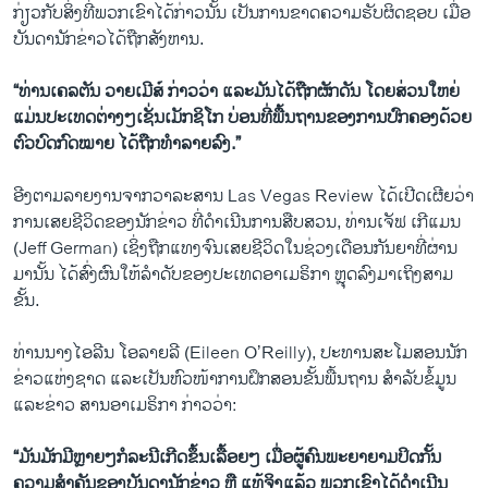
ກ່ຽວກັບສິ່ງທີ່ພວກເຂົາໄດ້ກ່າວນັ້ນ ເປັນການຂາດຄວາມຮັບຜິດຊອບ ເມື່ອ
ບັນດານັກຂ່າວໄດ້ຖືກສັງຫານ.
“ທ່ານເຄລຕັນ ວາຍເມີສ໌ ກ່າວວ່າ ແລະມັນໄດ້
​ຖືກ​ຜັກ​ດັນ ໂດຍສ່ວນໃຫຍ່
ແມ່ນ​ປະ​ເທດ​ຕ່າງໆເຊັ່ນເມັກຊິໂກ ບ່ອນ​ທີ່ພື້ນຖານຂອງ​ການ​ປົກ​ຄອງ​ດ້ວຍ​
ຕົວ​ບົດກົດໝາຍ ໄດ້ຖືກທໍາລາຍລົງ.”
ອີງຕາມລາຍງານຈາກວາລະສານ Las Vegas Review ໄດ້ເປີດເຜີຍວ່າ
ການເສຍຊີວິດຂອງນັກຂ່າວ ທີ່ດໍາເນີນການສືບສວນ, ທ່ານເຈັຟ ເກີແມນ
(Jeff German) ເຊິ່ງຖືກແທງຈົນເສຍຊີວິດໃນຊ່ວງເດືອນກັນຍາທີ່ຜ່ານ
ມານັ້ນ ໄດ້ສົ່ງຜົນໃຫ້ລໍາດັບຂອງປະເທດອາເມຣິກາ ຫຼຸດລົງມາເຖິງສາມ
ຂັ້ນ.
ທ່ານນາງໄອລີນ ໂອລາຍລີ (Eileen O’Reilly), ປະທານສະໂມສອນນັກ
ຂ່າວແຫ່ງຊາດ ແລະເປັນຫົວໜ້າການຝຶກສອນຂັ້ນພື້ນຖານ ສໍາລັບຂໍ້ມູນ
ແລະຂ່າວ ສານອາເມຣິກາ ກ່າວວ່າ:
“ມັນມັກມີຫຼາຍໆກໍລະນີເກີດຂຶ້ນເລື້ອຍໆ ເມື່ອຜູ້ຄົນພະຍາຍາມປິດກັ້ນ
ຄວາມສໍາຄັນຂອງບັນດານັກຂ່າວ ຫຼື ແທ້ຈິງແລ້ວ ພວກເຂົາໄດ້ດໍາເນີນ