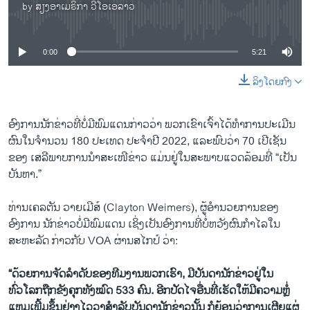
by
ສຽງອາເມຣິກາ ວີໂອເອລາວ
No media source currently available
0:00
5:21
ລິງໂດຍກົງ
ອົງການນັກຂ່າວທີ່ບໍ່ມີພົມແດນກ່າວວ່າ ພວກເຂົາເຈົ້າໄດ້ທຳການປະເມີນ
ຜົນໃນຈໍານວນ 180 ປະເທດ ປະຈໍາປີ 2022, ແລະພົບວ່າ 70 ເປີເຊັນ
ຂອງ ​ເສ​ລີ​ພາບການນໍາສະເໜີຂ່າວ ແມ່ນຢູ່ໃນສະພາບແວດລ້ອມທີ່ “ເປັນ
ບັນຫາ.”
ທ່ານເຄລຕັນ ວາຍເມີສ໌ (Clayton Weimers), ຜູ້ອໍານວຍການຂອງ
ອົງການ ນັກຂ່າວບໍ່ມີພົມແດນ ເຊິ່ງ​ເປັນ​ອົງ​ການ​ທີ່​ບໍ່​ຫວັງ​ຜົນ​ກຳ​ໄລໃນ
ສະຫະລັດ ກ່າວກັບ VOA ຜ່ານສໄກປ໌ ວ່າ:
“ດ້ວຍການຈັດລໍາດັບຂອງທີມງານພວກເຮົາ, ມີບັນດານັກຂ່າວຢູ່ໃນ
ທົ່ວໂລກຖືກຂັງຄຸກທັງໝົດ 533 ຄົນ. ອີກປັດໄຈອື່ນທີ່ເຮັດໃຫ້ມີຄວາມ
​ຫຼໍ່​
ແຫຼມເພີ້ມຂຶ້ນຢ່າງໄວວາສໍາລັບບັນດານັກຂ່າວນັ້ນ ກໍຍ້ອນວ່າການເຜີຍແຜ່