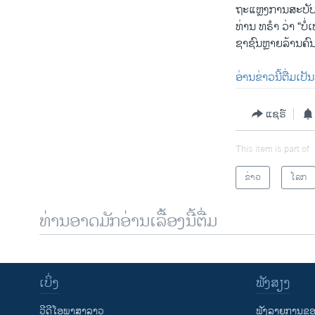
ຖະແຫຼງການສະບັບນ
ທ່ານ ທຣຳ ວ່າ “ບ
ຊາຊົນຫຼາຍລ້ານຄົນ
ອ່ານຂ່າວນີ້ຕື່ມເປ
ແຊຣ໌
This item is part of
ຂ່າວ
ໂລກ
ທ່ານອາດມັກອ່ານເລື້ອງນີ້ຕື່ມ
ເບິ່ງ
ຟັງສຽງ
ວີດີໂອພາສາລາວ
ຟັງລາຍການຂອງ