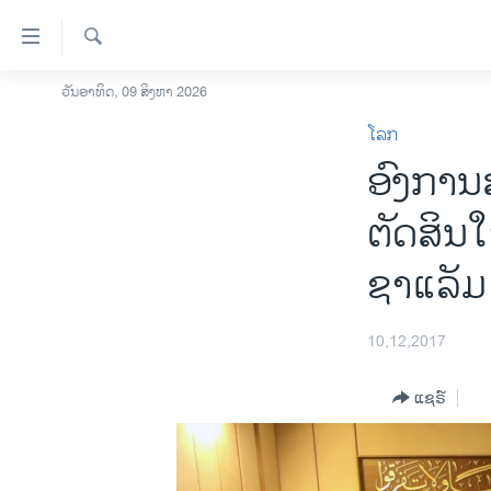
ລິ້ງ
ສຳຫລັບ
ເຂົ້າ
ຄົ້ນຫາ
ວັນອາທິດ, 09 ສິງຫາ 2026
ໂຮມເພຈ
ຫາ
ໂລກ
ລາວ
ຂ້າມ
ອົງການ
ຂ້າມ
ອາເມຣິກາ
ຂ້າມ
ການເລືອກຕັ້ງ ປະທານາທີບໍດີ ສະຫະລັດ
ຕັດສິນ
ໄປ
2024
ຫາ
ຊາແລັມ
ຂ່າວ​ຈີນ
ຊອກ
ຄົ້ນ
ໂລກ
10,12,2017
ເອເຊຍ
ອິດສະຫຼະພາບດ້ານການຂ່າວ
ແຊຣ໌
ຊີວິດຊາວລາວ
ຊຸມຊົນຊາວລາວ