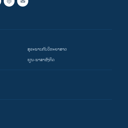
ສຸຂະພາບກັບວິທະຍາສາດ
ຮຽນ-ພາສາອັງກິດ