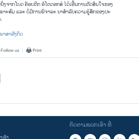
ຶ່ງຈາກໂບດ ຄັອບຕິກ ອໍໂຕດອກສ໌ ໄດ້ເອີ້ນການຕັດສິນໃຈຂອງ
ໍ່ເໝາະສົມ ແລະ ບໍ່ມີການພິຈາລະ ນາສຳລັບຄວາມຮູ້ສຶກຂອງປະ
.
ັນພາສາອັງກິດ
Follow us
Print
ຕິດຕາມພວກເຮົາ ທີ່
ເຮົາ