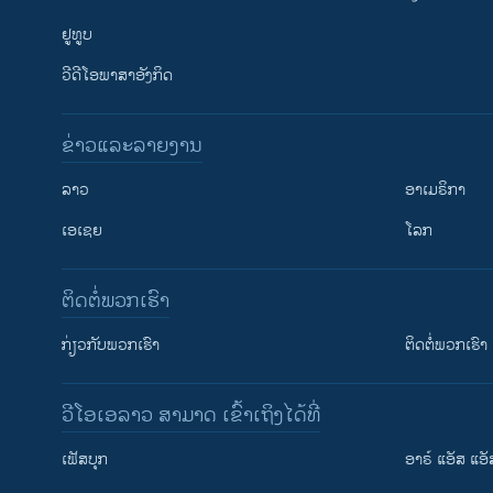
ຢູທູບ
ວີດີໂອພາສາອັງກິດ
ຂ່າວແລະລາຍງານ
ລາວ
ອາເມຣິກາ
ເອເຊຍ
ໂລກ
ຕິດຕໍ່ພວກເຮົາ
ກ່ຽວກັບພວກເຮົາ
ຕິດຕໍ່ພວກເຮົາ
ວີໂອເອລາວ ສາມາດ ເຂົ້າເຖິງໄດ້ທີ່
ເຟັສບຸກ
ອາຣ໌ ແອັສ ແອັ