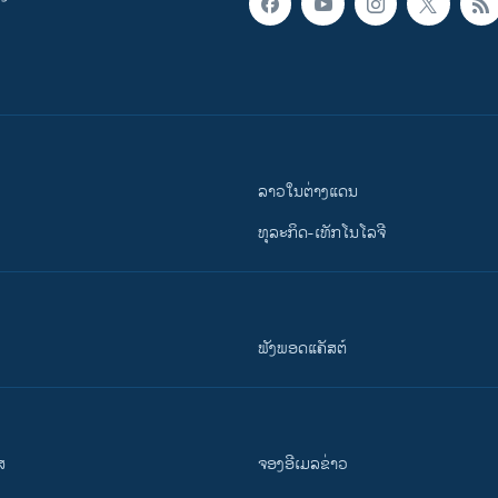
ລາວໃນຕ່າງແດນ
ທຸລະກິດ-ເທັກໂນໂລຈີ
ຟັງພອດແຄັສຕ໌
ສ
ຈອງອີເມລຂ່າວ