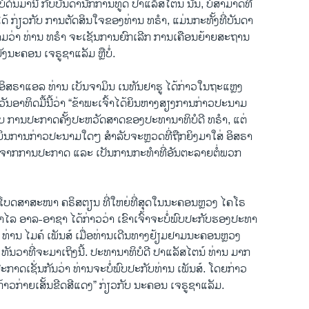
່ດົນມານີ້ ກັບບັນດານັກການທູດ ປາແລັສໄຕນ໌ ນັ້ນ, ບໍ່ສາມາດທີ່
້ ກ່ຽວກັບ ການຕັດສິນໃຈຂອງທ່ານ ທຣຳ, ແມ່ນກະທັ້ງທີ່ບັນດາ
າມວ່າ ທ່ານ ທຣຳ ຈະເຊັນການຍົກເລີກ ການເຄືອນຍ້າຍສະຖານ
ງນະຄອນ ເຈຣູຊາແລັມ ຫຼືບໍ່.
 ອິສຣາແອລ ທ່ານ ເບັນຈາມິນ ເນທັນຢາຮູ ໄດ້ກ່າວໃນຖະແຫຼງ
ອວັນອາທິດມື້ນີ້ວ່າ “ຂ້າພະເຈົ້າໄດ້ຍິນຫາງສຽງການກ່າວປະນາມ
ັບ ການປະກາດຄັ້ງປະຫວັດສາດຂອງປະທານາທິບໍດີ ທຣຳ, ແຕ່
ໄດ້ຍິນການກ່າວປະນາມໃດໆ ສຳລັບຈະຫຼວດທີ່ຖືກຍິງມາໃສ່ ອິສຣາ
ນຫຼັງຈາກການປະກາດ ແລະ ເປັນການກະທຳທີ່ອັນຕະລາຍຕໍ່ພວກ
ໂບດສາສະໜາ ຄຣິສຕຽນ ທີ່ໃຫຍ່ທີ່ສຸດໃນນະຄອນຫຼວງ ໄຄໂຣ
ລ ອາລ-ອາຊາ ໄດ້ກ່າວວ່າ ເຂົາເຈົ້າຈະບໍ່ພົບປະກັບຮອງປະທາ
 ທ່ານ ໄມຄ໌ ເພັນສ໌ ເມື່ອທ່ານເດີນທາງຢ້ຽມຢາມນະຄອນຫຼວງ
ທັນວາທີ່ຈະມາເຖິງນີ້. ປະທານາທິບໍດີ ປາແລັສໄຕນ໌ ທ່ານ ມາກ
ປະກາດເຊັ່ນກັນວ່າ ທ່ານຈະບໍ່ພົບປະກັບທ່ານ ເພັນສ໌. ໂດຍກ່າວ
ກ້າວກ່າຍເສັ້ນຂີດສີແດງ” ກ່ຽວກັບ ນະຄອນ ເຈຣູຊາແລັມ.