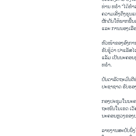
ທ່ານ ທຣຳ “ໄດ້ທຳ
ຄວາມເຄັ່ງຕຶງຮຸນແຮ
ຜັກດັນໃຫ້ພາກພື້
ແລະ ການນອງເລືອ
ຫົວໜ້າຂອງອົງການ
ຮັບຮູ້ວ່າ ປາແລັສ
ແລັມ ເປັນນະຄອນຫ
ທຣຳ.
ບັນດາລັດຖະມົນຕີ
ປະຊາຊາດ ຮັບຮອງຍ
ກອງປະຊຸມໃນນະຄອ
ຖະໜົນໃນເຂດ ເວັສ
ນະຄອນຫຼວງຂອງປະ
ລາຍງານສະບັບນຶ່