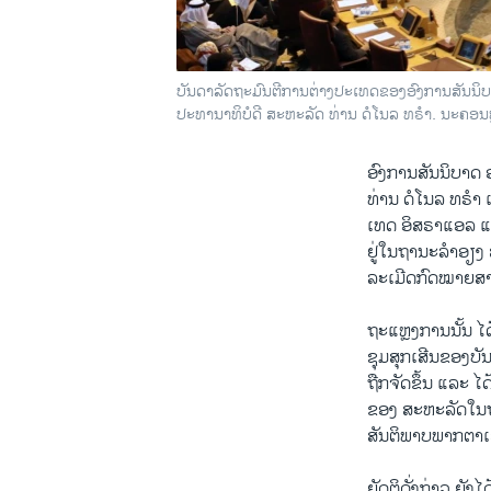
ບັນດາລັດຖະມົນຕີການຕ່າງປະເທດຂອງອົງການສັນນິບາ
ປະທານາທິບໍດີ ສະຫະລັດ ທ່ານ ດໍໂນລ ທຣຳ. ນະຄອນຫ
ອົງການສັນນິບາດ 
ທ່ານ ດໍໂນລ ທຣຳ 
ເທດ ອິສຣາແອລ ແມ
ຢູ່ໃນຖານະລຳອຽງ
ລະເມີດກົດໝາຍສາ
ຖະແຫຼງການນັ້ນ ໄດ
ຊຸມສຸກເສີນຂອງບັ
ຖືກຈັດຂຶ້ນ ແລະ ໄ
ຂອງ ສະຫະລັດໃນຖ
ສັນຕິພາບພາກຕາ
ຍັດຕິດັ່ງກ່າວ ຍັ