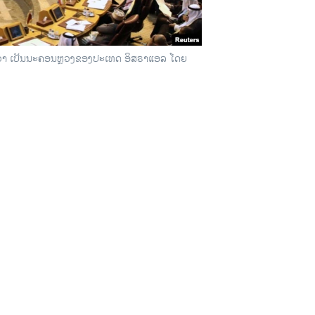
ັມວ່າ ເປັນນະຄອນຫຼວງຂອງປະເທດ ອິສຣາແອລ ໂດຍ