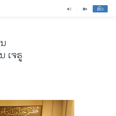
ສົດ
ານ
ນ ເຈຣູ