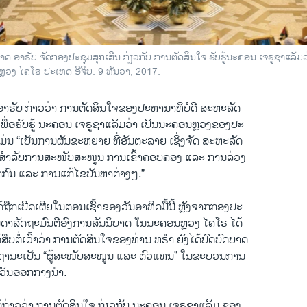
ດ ອາຣັບ ຈັດກອງປະຊຸມສຸກເສີນ ກ່ຽວກັບ ການຕັດສິນໃຈ ຮັບຮູ້ນະຄອນ ເຈຣູຊາແລ
ຼວງ ໄຄໂຣ ປະເທດ ອີຈິບ. 9 ທັນວາ, 2017.
ອາຣັບ ກ່າວວ່າ ການຕັດສິນໃຈຂອງປະທານາທິບໍດີ ສະຫະລັດ
ເພື່ອຮັບຮູ້ ນະຄອນ ເຈຣູຊາແລັມວ່າ ເປັນນະຄອນຫຼວງຂອງປະ
່ນ “ເປັນການຜັນຂະຫຍາຍ ທີ່ອັນຕະລາຍ ເຊິ່ງຈັດ ສະຫະລັດ
 ສຳລັບການສະໜັບສະໜູນ ການເຂົ້າຄອບຄອງ ແລະ ການລ່ວງ
ກົນ ແລະ ການແກ້ໄຂບັນຫາຕ່າງໆ.”
້ຖືກເປີດເຜີຍໃນຕອນເຊົ້າຂອງວັນອາທິດມື້ນີ້ ຫຼັງຈາກກອງປະ
ນດາລັດຖະມົນຕີອົງການສັນນິບາດ ໃນນະຄອນຫຼວງ ໄຄໂຣ ໄດ້
ດ້ສືບຕໍ່ເວົ້າວ່າ ການຕັດສິນໃຈຂອງທ່ານ ທຣຳ ຍັງໄດ້ປົດບົດບາດ
ານະເປັນ “ຜູ້ສະໜັບສະໜູນ ແລະ ຕົວແທນ” ໃນຂະບວນການ
ເວັນອອກກາງນຳ.
ງໄດ້ກ່າວວ່າ ການຕັດສິນໃຈ ກ່ຽວກັບ ນະຄອນ ເຈຣູຊາແລັມ ຂອງ