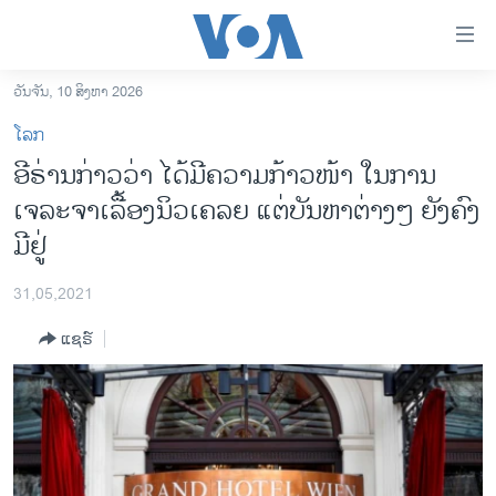
ລິ້ງ
ສຳຫລັບ
ເຂົ້າ
ວັນຈັນ, 10 ສິງຫາ 2026
ຫາ
ໂຮມເພຈ
ໂລກ
ຂ້າມ
ລາວ
ອີຣ່ານກ່າວວ່າ ໄດ້ມີຄວາມກ້າວໜ້າ ໃນການ
ຂ້າມ
ອາເມຣິກາ
ເຈລະຈາເລື້ອງນິວເຄລຍ ແຕ່ບັນຫາຕ່າງໆ ຍັງຄົງ
ຂ້າມ
ໄປ
ການເລືອກຕັ້ງ ປະທານາທີບໍດີ ສະຫະລັດ 2024
ມີຢູ່
ຫາ
ຂ່າວ​ຈີນ
ຊອກ
31,05,2021
ຄົ້ນ
ໂລກ
ແຊຣ໌
ເອເຊຍ
ອິດສະຫຼະພາບດ້ານການຂ່າວ
ຊີວິດຊາວລາວ
ຊຸມຊົນຊາວລາວ