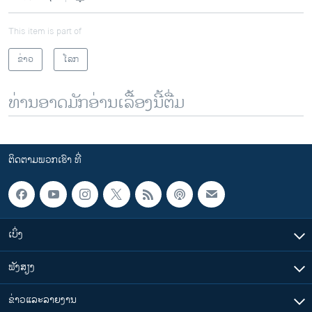
This item is part of
ຂ່າວ
ໂລກ
ທ່ານອາດມັກອ່ານເລື້ອງນີ້ຕື່ມ
ຕິດຕາມພວກເຮົາ ທີ່
ເບິ່ງ
ຟັງສຽງ
ຂ່າວແລະລາຍງານ