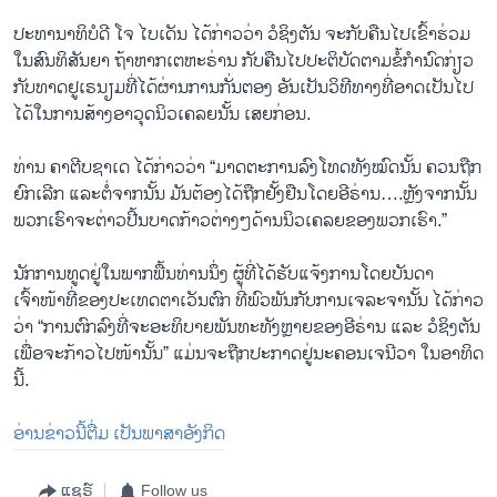
ປະທານາທິບໍດີ ໂຈ ໄບເດັນ ໄດ້ກ່າວວ່າ ວໍຊິງຕັນ ຈະກັບຄືນໄປເຂົ້າຮ່ວມ
ໃນສົນທິສັນຍາ ຖ້າຫາກເຕຫະຣ່ານ ກັບຄືນໄປປະຕິບັດຕາມຂໍ້ກຳນົດກ່ຽວ
ກັບທາດຢູເຣນຽມທີ່ໄດ້ຜ່ານການກັ່ນຕອງ ອັນເປັນວິທີທາງທີ່ອາດເປັນໄປ
ໄດ້ໃນການສ້າງອາວຸດນິວເຄລຍນັ້ນ ເສຍກ່ອນ.
ທ່ານ ຄາຕີບຊາເດ ໄດ້ກ່າວວ່າ “ມາດຕະການລົງໂທດທັງໝົດນັ້ນ ຄວນຖືກ
ຍົກເລີກ ແລະຕໍ່ຈາກນັ້ນ ມັນຕ້ອງໄດ້ຖືກຢັ້ງຢືນໂດຍອີຣ່ານ….ຫຼັງຈາກນັ້ນ
ພວກເຮົາຈະຕ່າວປີ້ນບາດກ້າວຕ່າງໆດ້ານນິວເຄລຍຂອງພວກເຮົາ.”
ນັກການທູດຢູ່ໃນພາກພື້ນທ່ານນຶ່ງ ຜູ້ທີ່ໄດ້ຮັບແຈ້ງການໂດຍບັນດາ
ເຈົ້າໜ້າທີ່ຂອງປະເທດຕາເວັນຕົກ ທີ່ພົວພັນກັບການເຈລະຈານັ້ນ ໄດ້ກ່າວ
ວ່າ “ການຕົກລົງທີ່ຈະອະທິບາຍພັນທະທັງຫຼາຍຂອງອີຣ່ານ ແລະ ວໍຊິງຕັນ
ເພື່ອຈະກ້າວໄປໜ້ານັ້ນ” ແມ່ນຈະຖືກປະກາດຢູ່ນະຄອນເຈນີວາ ໃນອາທິດ
ນີ້.
ອ່ານຂ່າວນີ້ຕື່ມ ເປັນພາສາອັງກິດ
ແຊຣ໌
Follow us