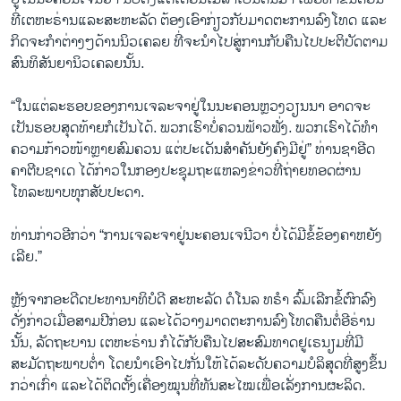
ທີ່ເຕຫະຣ່ານແລະສະຫະລັດ ຕ້ອງເອົາກ່ຽວກັບມາດຕະການລົງໂທດ ແລະ
ກິດຈະກຳຕ່າງໆດ້ານນິວເຄລຍ ທີ່ຈະນຳໄປສູ່ການກັບຄືນໄປປະຕິບັດຕາມ
ສົນທິສັນຍານິວເຄລຍນັ້ນ.
“ໃນແຕ່ລະຮອບຂອງການເຈລະຈາຢູ່ໃນນະຄອນຫຼວງວຽນນາ ອາດຈະ
ເປັນຮອບສຸດທ້າຍກໍເປັນໄດ້. ພວກເຮົາບໍ່ຄວນຟ້າວຟັ່ງ. ພວກເຮົາໄດ້ທຳ
ຄວາມກ້າວໜ້າຫຼາຍສົມຄວນ ແຕ່ປະເດັນສຳຄັນຍັງຄົງມີຢູ່” ທ່ານຊາອີດ
ຄາຕີບຊາເດ ໄດ້ກ່າວໃນກອງປະຊຸມຖະແຫລງຂ່າວທີ່ຖ່າຍທອດຜ່ານ
ໂທລະພາບທຸກສັບປະດາ.
ທ່ານກ່າວອີກວ່າ “ການເຈລະຈາຢູ່ນະຄອນເຈນີວາ ບໍ່ໄດ້ມີຂໍ້ຂ້ອງຄາຫຍັງ
ເລີຍ.”
ຫຼັງຈາກອະດີດປະທານາທິບໍດີ ສະຫະລັດ ດໍໂນລ ທຣຳ ລົ້ມເລີກຂໍ້ຕົກລົງ
ດັ່ງກ່າວເມື່ອສາມປີກ່ອນ ແລະໄດ້ວາງມາດຕະການລົງໂທດຄືນຕໍ່ອີຣ່ານ
ນັ້ນ, ລັດຖະບານ ເຕຫະຣ່ານ ກໍໄດ້ກັບຄືນໄປສະສົມທາດຢູເຣນຽມທີ່ມີ
ສະມັດຖະພາບຕ່ຳ ໂດຍນຳເອົາໄປກັ່ນໃຫ້ໄດ້ລະດັບຄວາມບໍລິສຸດທີ່ສູງຂຶ້ນ
ກວ່າເກົ່າ ແລະໄດ້ຕິດຕັ້ງເຄື່ອງໝຸນທີ່ທັນສະໄໝເພື່ອເລັ່ງການຜະລິດ.