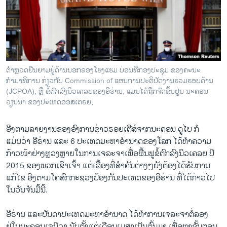
ວິທະຍາສາດ-ເທັກໂນໂລຈີ
ທຸລະກິດ
ພາສາອັງກິດ
ວີດີໂອ
ຕຳຫຼວດຢືນຍາມຢູ່ດ້ານນອກຂອງໂຮງແຮມ ບ່ອນທີ່ກອງປະຊຸມ ຂອງຄະນະ
ສຽງ
ກຳມາທິການ ກ່ຽວກັບ Commission of ແຜນການປະຕິບັດງານຮ່ວມຮອບດ້ານ
(JCPOA), ຫຼື ຂໍ້ຕົກລົງນິວເຄລຍຂອງອີຣ່ານ, ແມ່ນໄດ້ຖືກຈັດຂຶ້ນຢູ່ນ ນະຄອນ
ລາຍການກະຈາຍສຽງ
ວຽນນາ ຂອງປະເທດອອສເຕຣຍ,
ຕິດຕາມພວກເຮົາ ທີ່
ລາຍງານ
ອີງຕາມລາຍງານຂອງອົງການຂ່າວຣອຍເຕີສ໌ຈາກນະຄອນ ດູໄບ ກໍ
ແມ່ນວ່າ ອີຣ່ານ ແລະ 6 ປະເທດມະຫາອຳນາດຂອງໂລກ ໄດ້ທຳຄວາມ
ກ້າວໜ້າຢ່າງຫຼວງຫຼາຍໃນການເຈລະຈາເພື່ອຟື້ນຟູຂໍ້ຕົກລົງນິວເຄລຍ ປີ
ພາສາຕ່າງໆ
2015 ຂອງພວກເຂົາເຈົ້າ ແຕ່ເລື້ອງທີ່ສຳຄັນຕ່າງໆຍັງຕ້ອງໄດ້ຮັບການ
ແກ້ໄຂ ອີງຕາມໂຄສົກກະຊວງປ້ອງກັນປະເທດຂອງອີຣ່ານ ທີ່ໄດ້ກ່າວໄປ
ໃນວັນຈັນມື້ນີ້.
ອີຣ່ານ ແລະບັນດາປະເທດມະຫາອຳນາດ ໄດ້ທຳການເຈລະຈາຕໍ່ລອງ
ຢູ່ໃນນະຄອນເຈນີວາ ນັບຕັ້ງແຕ່ເດືອນເມສາເປັນຕົ້ນມາ ເພື່ອຫາຂັ້ນຕອນ