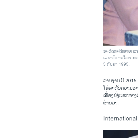
ອະດີດສະຕີໝາຍເລກໜຶ
ເລຂາທິການໃຫຍ່ ສະຫ
5 ກັນຍາ 1995.
ລາຍ​ງານ ປີ 2015 ຂ
ໃສ່​ລະດັບຄວາມສະ
ເຄື່ອງບົ່ງ​ບອກທາ
ຜ່ານມາ.
Internationa