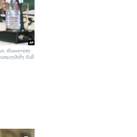
hali, ພັນລະຍາຂອງ
ຫລວງປັກກິ່ງ ວັນທີ່