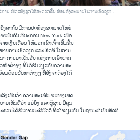
ິການ ເຮັດແທ້ງລູກໃຫ້ສະດວກຂື້ນ ພ້ອມທັງສະພາບໃນການເຮັດວຽກ .
ແມ່ຍິງ​ສາກົນ ມີ​ການ​ປ​ະທ້ວງຂະໜາດໃຫຍ່ ​
ຫຼາຍ​ພັນ​ຄົນ ທີ່ນະຄອນ New York ​ເພື່ອ
າຍເງິນເດືອນ ໃຫ້ພວກເຂົາເຈົ້າເພີ້ມ​ຂື້ນ
ພາບ​ການ​ເຮັດ​ວຽກ ​ແລະ ​ສິດທິ ໃນ​ການ
ທະນາ ກາຍ​ມາເປັນວັນ ແຫ່ງການ​ເອົາ​ບາດ
າວໜ້າຕ່າງໆ ທີ່​ໄດ້ຮັບ ກ່ຽວກັບຄວາມສະ
​ດ້ວຍ​ບັນຫາ​ຕ່າງໆ​ ທີ່​ຍັງ​ຈະຕ້ອງໄດ້
ລີງ​ເຫັນ​ວ່າ ຄວາມສະເໝີພາບທາງ​ເພດ
​ເຫັນທີ່ວ່າ ​ແມ່ຍິງ ແລະ​ຜູ້​ຊາຍ ​ມີ​ຄຸນ
ລະ​ຄວນໄດ້ຮັບການປະຕິບັດຕໍ່ ທີ່​ເທົ່າ​ທຽມກັນ ໃນຖານະທີ່​ເປັນ​ສິດທິ​