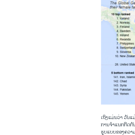
​ເຖິງ​ແມ່ນ​ວ່າ ວັນ​
ການຈຳແນກກີດກັນຕໍ່​ບ
ຮູບ​ແບບ​ຂອງຄວາ​