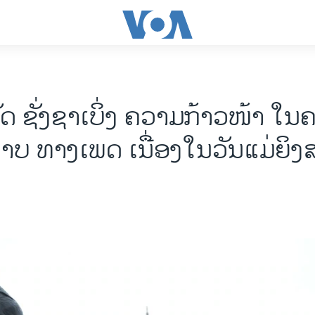
ດ ຊັ່ງຊາເບິ່ງ ຄວາມກ້າວໜ້າ ໃນ
າບ ທາງເພດ ເນື່ອງໃນວັນແມ່ຍິງ