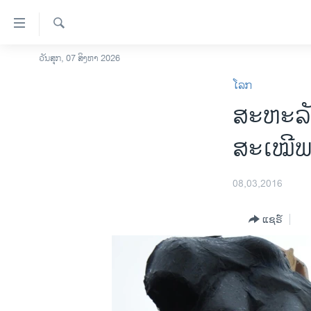
ລິ້ງ
ສຳຫລັບ
ເຂົ້າ
ຄົ້ນຫາ
ວັນສຸກ, 07 ສິງຫາ 2026
ໂຮມເພຈ
ຫາ
ໂລກ
ລາວ
ຂ້າມ
ສະຫະລັ
ຂ້າມ
ອາເມຣິກາ
ຂ້າມ
ການເລືອກຕັ້ງ ປະທານາທີບໍດີ ສະຫະລັດ
ສະເໝີພ
ໄປ
2024
ຫາ
ຂ່າວ​ຈີນ
ຊອກ
08,03,2016
ຄົ້ນ
ໂລກ
ແຊຣ໌
ເອເຊຍ
ອິດສະຫຼະພາບດ້ານການຂ່າວ
ຊີວິດຊາວລາວ
ຊຸມຊົນຊາວລາວ