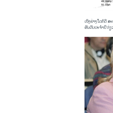
ເຖິງ​ຢ່າງ​ໃດ​ກໍ​ດ
ອັນດັບປະຈຳ​ປີ​ ກ