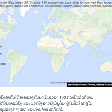
ແມ່ຍິງ​ສາກົນ​ໄດ້​ສ​ະຫລອງ​ກັນ​ມາ​ເປັນ​ເວລາ 100 ກວ່າ​ປີ​ແລ້ວ​ກໍ​ຕາມ
ັນດາແມ່ຍິງ ​ແລະ​ພວກຍິງສາວ​ຢັງ​ມີຢູຸ່ຕໍ່ມາ​ຢູ່ໃນທົ່່ວ​ໂລກຢູ່​ໃນ​
ມຮຸນ​ແຮງທາງ​ເພດ ​ແລະ​ການຈຳແນກກີດກັນ.