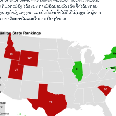
ບກັບຄວາມຄືບໜ້າ​ຢ່າງ​ໃຫຍ່​ຫລວງຈຳນວນນຶ່ງ ນັບຕັ້ງ​ແຕ່​ການ​ເດີ​ນ
 ຄືພວກ​ແມ່ຍິງ​ ໄດ້ຊະນະ​ ການ​ມີ​ສິດ​ປ່ອນ​ບັດ ​ເຂົາ​ເຈົ້າ​ໄດ້ປະກອບ
​ຂອງ​ກຳລັງ​ແຮງ​ງານ ​ແລະ​ບັດ​ນີ້ເຂົາ​ເຈົ້າ​ໄດ້​ມີເປີ​ເຊັນ​ສູງ​ກວ່າ​ຜູ້​ຊາຍ
ນ​ມະຫາວິທະຍາ​ໄລ​ແລະ​ໃນດ້ານ ອື່ນໆນຳດ້ວຍ.