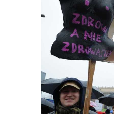
ວິທະຍາສາດ-ເທັກໂນໂລຈີ
ທຸລະກິດ
ພາສາອັງກິດ
ວີດີໂອ
ສຽງ
ລາຍການກະຈາຍສຽງ
ລາຍງານ