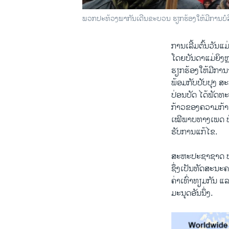
ພວກປະທ້ວງພາກັນເດີນຂະບວນ ຮຽກຮ້ອງໃຫ້ມີການບໍລ
ການ​ເລີ້​ມຕົ້ນ​ວັນ
ໂດຍ​ບັນດາ​ແມ່ຍິງ​
ຮຽກຮ້ອງໃຫ້ມີການຈ່
ພ້ອມກັບປັບປຸງ​ ສະ
​ປ່ອນ​ບັດ ​ໄດ້ພັດ
ກ້າວ​ຂອງ​ຄວາມ​ກ້
ເໝີພາບທາງເພດ ພ້ອມ
ຮັບການແກ້ໄຂ.
ສະຫະ​ປະຊາ​ຊາດ ຫ
ຊຶ່ງເປັນທັດສະນະຄວາມ
ຄ່າ​ເທົ່າ​ທຽມກັນ ​ແ
ມະນຸດອັນນຶ່ງ.