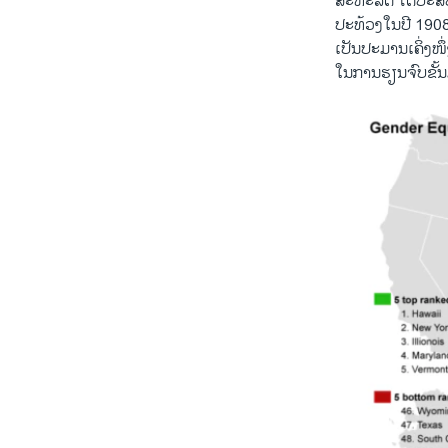
ສະຫະລັດ ​ໄດ້​ປະສົ
ປະ​ທ້ວງ​ໃນ​ປີ 1908
ເປັນ​ປະມານ​ເຄິ່ງໜຶ່ງ
ໃນການຮຽນ​ຈົບ​ຂັ້