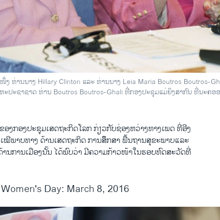
່ງ ທ່ານນາງ Hillary Clinton ແລະ ທ່ານນາງ Leia Maria Boutros Boutros-G
ະປະຊາຊາດ ທ່ານ Boutros Boutros-Ghali ທີ່ກອງປະຊຸມແມ່ຍິງສາກົນ ທີ່ນະຄອອນ
ອງກອງ​ປະຊຸມເສດຖະກິດ​ໂລກ ກ່ຽວກັບ​ຊ່ອງ​ຫວ່າງ​ທາງ​ເພດ ທີ່​ອີງ​
ເໝີພາບທາງ ດ້ານເສດຖະກິດ ການ​ສຶຶກສາ ພື້ນຖານ​ສຸຂະ​ພາບແລະ
ງດ້ານ​ການ​ເມືອງນັ້ນ ໄດ້ພົບວ່າ ມີຄວາມກ້າວໜ້າໃນຮອບທົດສະວັດທີ່
l Women's Day: March 8, 2016