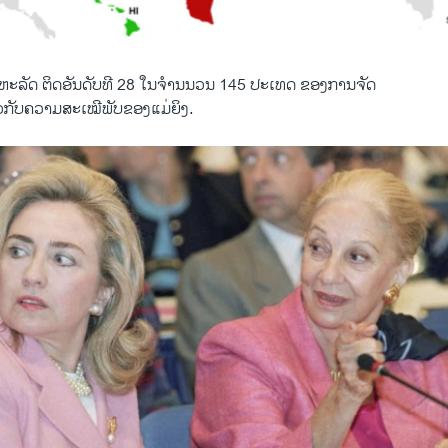
ີ ສະຫະລັດ ຕິດ​ອັນ​ດັບ​ທີ 28 ​ໃນ​ຈຳນນວນ 145 ປະເທດ ຂອງການຈັດ
່ຽວກັບຄວາມສະເໝີພັບຂອງ​ແມ່ຍິງ.