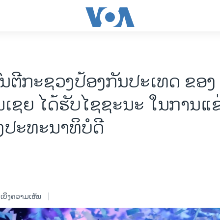
ົນຕີກະຊວງປ້ອງກັນປະເທດ ຂອງ
ນເຊຍ ໄດ້ຮັບໄຊຊະນະ ໃນການແຂ່
້ງປະທະນາທິບໍດີ
ເບິ່ງຄວາມເຫັນ