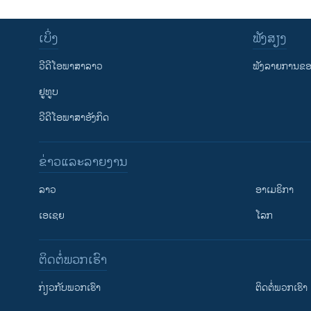
ເບິ່ງ
ຟັງສຽງ
ວີດີໂອພາສາລາວ
ຟັງລາຍການຂອງ
ຢູທູບ
ວີດີໂອພາສາອັງກິດ
ຂ່າວແລະລາຍງານ
ລາວ
ອາເມຣິກາ
ເອເຊຍ
ໂລກ
ຕິດຕໍ່ພວກເຮົາ
ກ່ຽວກັບພວກເຮົາ
ຕິດຕໍ່ພວກເຮົາ