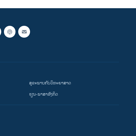
ສຸຂະພາບກັບວິທະຍາສາດ
ຮຽນ-ພາສາອັງກິດ