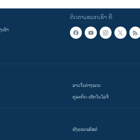
ຕິດຕາມພວກເຮົາ ທີ່
ເຮົາ
ລາວໃນຕ່າງແດນ
ທຸລະກິດ-ເທັກໂນໂລຈີ
ຟັງພອດແຄັສຕ໌