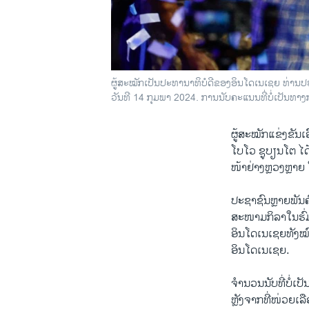
ຜູ້ສະໝັກເປັນປະທານາທິບໍດີຂອງອິນໂດເນເຊຍ ທ່ານປຣ
ວັນທີ 14 ກຸມພາ 2024. ການນັບຄະແນນທີ່ບໍ່ເປັນທາງ
ຜູ້ສະໝັກແຂ່ງຂັນ
ໂບໂວ ຊູບຽນໂຕ ໄດ
ໜ້າຢ່າງຫຼວງຫຼາ
ປະຊາຊົນຫຼາຍພັນຄ
ສະໜາມກິລາໃນຮົ່ມ 
ອິນໂດເນເຊຍທັງໝ
ອິນໂດເນເຊຍ.
ຈຳນວນນັບທີ່ບໍ່ເປັ
ຫຼັງຈາກທີ່ໜ່ວຍເ