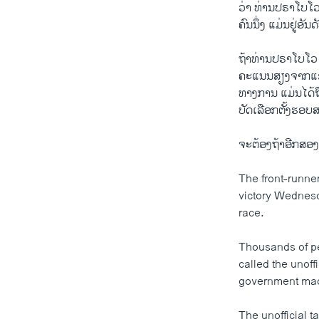
ວ່າ ທ່ານປຣາໂບໂວ
ຄົນນຶ່ງ ແມ່ນຢູ່ອ
ຖ້າທ່ານປຣາໂບໂວ 
ຄະແນນສຽງຈາກແຂວງ
ທາງການ ແມ່ນໄດ້
ບັດເລືອກຕັ້ງຮອບ
ຈະຕ້ອງຖ້າອີກສອງ
The front-runne
victory Wednesd
race.
Thousands of pe
called the unoff
government made
The unofficial t