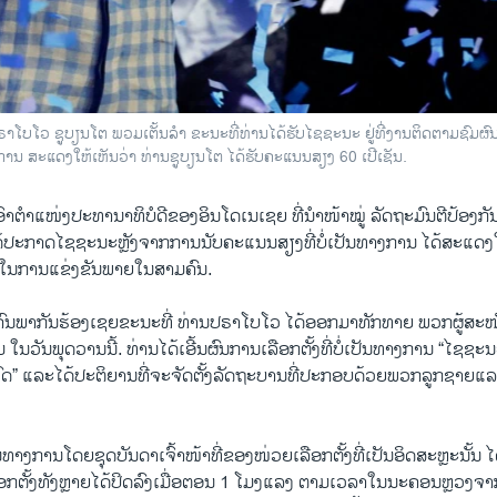
າໂບໂວ ຊູບຽນໂຕ ພວມເຕັ້ນລຳ ຂະນະທີ່ທ່ານໄດ້ຮັບໄຊຊະນະ ຢູ່ທີ່ງານຕິດຕາມຊົມຜົ
ການ ສະແດງໃຫ້ເຫັນວ່າ ທ່ານຊູບຽນໂຕ ໄດ້ຮັບຄະແນນສຽງ 60 ເປີເຊັນ.
ເອົາຕຳແໜ່ງປະທານາທິບໍດີຂອງອິນໂດເນເຊຍ ທີ່ນຳໜ້າໝູ່ ລັດຖະມົນຕີປ້ອງ
້ປະກາດໄຊຊະນະຫຼັງຈາກການນັບຄະແນນສຽງທີ່ບໍ່ເປັນທາງການ ໄດ້ສະແດງໃຫ
ຍ ໃນການແຂ່ງຂັນພາຍໃນສາມຄົນ.
ົນພາກັນຮ້ອງເຊຍຂະນະທີ່ ທ່ານປຣາໂບໂວ ໄດ້ອອກມາທັກທາຍ ພວກຜູ້ສະໜັບ
ໃນວັນພຸດວານນີ້. ທ່ານໄດ້ເອີ້ນຜົນການເລືອກຕັ້ງທີ່ບໍ່ເປັນທາງການ “ໄຊ
ົດ” ແລະໄດ້ປະຕິຍານທີ່ຈະຈັດຕັ້ງລັດຖະບານທີ່ປະກອບດ້ວຍພວກລູກຊາຍ
ນທາງການໂດຍຊຸດບັນດາເຈົ້າໜ້າທີ່ຂອງໜ່ວຍເລືອກຕັ້ງທີ່ເປັນອິດສະຫຼະນັ້ນ ໄດ້
ລືອກຕັ້ງທັງຫຼາຍໄດ້ປິດລົງເມື່ອຕອນ 1 ໂມງແລງ ຕາມເວລາໃນນະຄອນຫຼວງຈາ