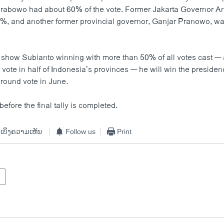
 Prabowo had about 60% of the vote. Former Jakarta Governor 
0%, and another former provincial governor, Ganjar Pranowo, was 
rns show Subianto winning with more than 50% of all votes cast — 
 vote in half of Indonesia’s provinces — he will win the presiden
round vote in June.
before the final tally is completed.
ເບິ່ງຄວາມເຫັນ
Follow us
Print