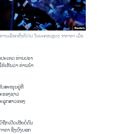
ນການເລືອກຕັ້ງທົ່ວໄປ ໃນນະຄອນຫຼວງ ຈາກາຕາ ເມື່ອ
ກັນປະເທດ ທ່ານປຣາ
້ເຫັນວ່າ ທ່ານນຳ
ສະໜຸນຢູ່ທີ່
ຊະນະຂອງຊາວ
ແລະລູກສາວຂອງ
ຖືກເປີດເຜີຍບໍ່ດົນ
ກາຕາ ຊຶ່ງບົງບອກ