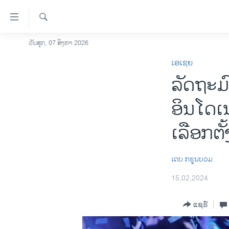
ລິ້ງ
ສຳຫລັບ
ເຂົ້າ
ຄົ້ນຫາ
ວັນສຸກ, 07 ສິງຫາ 2026
ໂຮມເພຈ
ຫາ
ເອເຊຍ
ລາວ
ຂ້າມ
ລັດຖະມ
ຂ້າມ
ອາເມຣິກາ
ຂ້າມ
ການເລືອກຕັ້ງ ປະທານາທີບໍດີ ສະຫະລັດ
ອິນໂດເ
ໄປ
2024
ຫາ
ເລືອກຕັ
ຂ່າວ​ຈີນ
ຊອກ
ຄົ້ນ
ໂລກ
ເດບ ກຣູນບວມ
ເອເຊຍ
15,02,2024
ອິດສະຫຼະພາບດ້ານການຂ່າວ
ຊີວິດຊາວລາວ
ແຊຣ໌
ຊຸມຊົນຊາວລາວ