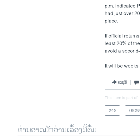
p.m. indicated
had just over 2
place.
If official retu
least 20% of the
avoid a second-
It will be weeks 
ແຊຣ໌
This item is part of
ຂ່າວ
ເອເຊຍ
ທ່ານອາດມັກອ່ານເລື້ອງນີ້ຕື່ມ