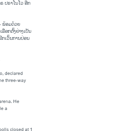
າຣ ປຣາໂນໂວ ອີກ
- ພ້ອມດ້ວຍ
ລືອກຕັ້ງຢ່າງເປັນ
ີກເວັ້ນການປ່ອນ
.
o, declared
the three-way
arena. He
le a
polls closed at 1