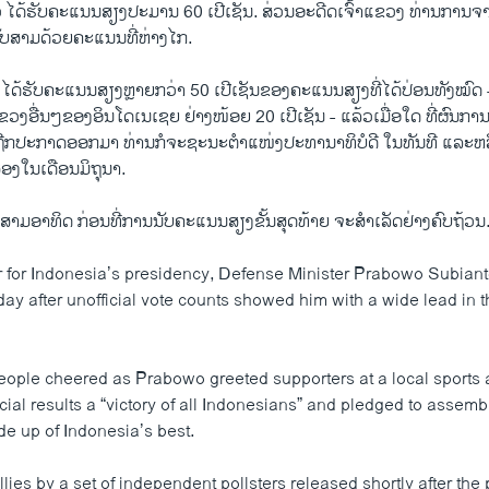
 ໄດ້ຮັບຄະແນນສຽງປະມານ 60 ເປີເຊັນ. ສ່ວນອະດີດເຈົ້າແຂວງ ທ່ານການຈ
ັນດັບສາມດ້ວຍຄະແນນທີ່ຫ່າງໄກ.
ໄດ້ຮັບຄະແນນສຽງຫຼາຍກວ່າ 50 ເປີເຊັນຂອງຄະແນນສຽງທີ່ໄດ້ປ່ອນທັງໝົດ 
ອື່ນໆຂອງອິນໂດເນເຊຍ ຢ່າງໜ້ອຍ 20 ເປີເຊັນ - ແລ້ວເມື່ອໃດ ທີ່ຜົນການເ
ຖືກປະກາດອອກມາ ທ່ານກໍຈະຊະນະຕຳແໜ່ງປະທານາທິບໍດີ ໃນທັນທີ ແລະຫລ
ສອງໃນເດືອນມິຖຸນາ.
ສາມອາທິດ ກ່ອນທີ່ການນັບຄະແນນສຽງຂັ້ນສຸດທ້າຍ ຈະສຳເລັດຢ່າງຄົບຖ້ວນ
r for Indonesia’s presidency, Defense Minister Prabowo Subiant
ay after unofficial vote counts showed him with a wide lead in 
ople cheered as Prabowo greeted supporters at a local sports 
icial results a “victory of all Indonesians” and pledged to assemb
 up of Indonesia’s best.
allies by a set of independent pollsters released shortly after the 