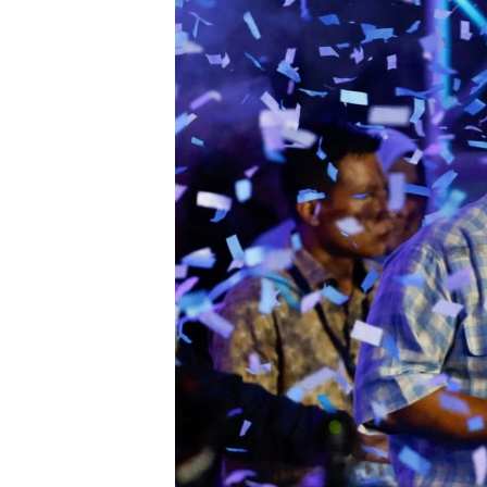
ວິທະຍາສາດ-ເທັກໂນໂລຈີ
ທຸລະກິດ
ພາສາອັງກິດ
ວີດີໂອ
ສຽງ
ລາຍການກະຈາຍສຽງ
ລາຍງານ