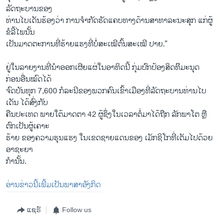
ລັດຖະບານຂອງ
ທ່ານໄບເດັນຮ້ອງວ່າ ການຈຳກັດຮັດແຄບທາງດ້ານສາທາລະນະສຸກ ແກ່ຜູ້
ຂໍລີ້ໄພນັ້ນ
ເປັນມາດຕະການທີ່ຮ້າຍແຮງທີ່ບໍ່ສະເໝີຕົ້ນສະເໝີ ປາຍ.”
ຢູ່ໃນລາຍງານທີ່ນຳອອກເຜີຍແຜ່ໃນອາທິດນີ້ ກຸ່ມປົກປ້ອງສິດທິິມະນຸດ
ກ່ອນອື່ນໝົດໄດ້
ຈົດບັນທຸກ 7,600 ກໍລະນີຂອງພວກຄົນເຂົ້າເມືອງທີ່ລັດຖະບານທ່ານໄບ
ເດັນ ໄດ້ສົ່ງກັບ
ຄືນປະເທດ ພາຍໃຕ້ມາດຕາ 42 ຜູ້ຊຶ່ງໃນເວລາຕໍ່ມາໄດ້ຖືກ ລັກພາໂຕ ຫຼື
ຕົກເປັນຜູ້ເຄາະ
ຮ້າຍ ຂອງຄວາມຮຸນແຮງ ໃນເຂດຊາຍແດນຂອງ ເມັກຊິໂກທີ່ເຕັມໄປດ້ວຍ
ອາຊະຍາ
ກຳນັ້ນ.
ອ່ານຂ່າວນີ້ເພີ້ມເປັນພາສາອັງກິດ
ແຊຣ໌
Follow us