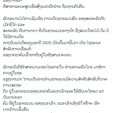
ຂອງເຈົ້າໜ້າ
ທີ່ສາທາລະນະສຸກເພື່ອສົ່ງພວກຍົກຍ້າຍ ຖິ່ນຖານກັບຄືນ.
ລັດຖະບານໄດ້ກ່າວຊົມເຊີຍ ການເປີດຊາຍແດນຄືນ ຂອງສະຫະລັດກັບ
ເມັກຊິໂກ ແລະ
ສະຫະລັດ ກັບການາດາ ທີ່ເປັນຊາຍແດນທາງບົກ ຊຶ່ງສ່ວນໃຫຍ່ໄດ້ ປິດ ບໍ່
ໃຫ້ມີການເດີນ
ທາງນັບແຕ່ເດືອນກຸມພາປີ 2020 ເປັນຕົ້ນມານັ້ນວ່າ ເປັນ ໄຊຊະນະ
ສຳລັບການເຊື່ອມຕໍ່
ຂອງປະຊາຄົມເຂົ້າຫາກັນຢູ່ໃນທັງສາມປະເທດ.
ລັດຖະມົນຕີຮັກສາຄວາມປອດໄພພາຍໃນ ທ່ານອາເລຮັນໂດຣ ມາຢໍກາ
ກ່າວຢູ່ໃນຖະ
ແຫຼງການວ່າ “ການເດີນທາງຂ້າມຊາຍແດນມີຄວາມສຳຄັນສຳລັບກິດຈະ
ການເສດຖະ
ກິດ ຢູ່ໃນຊາຍແດນຂອງປະຊາຄົມພວກເຮົາແລະໃຫ້ຜົນປະໂຫຍດ ແກ່
ບັນດາປະຊາ
ຄົມ ທີ່ຢູ່ໃນຊາຍແດນ ຂອງພວກເຮົາ. ພວກເຮົາເພິງພໍໃຈທີ່ຈະ ເອົາ
ບາດກ້າວເລີ້ມຄືນ