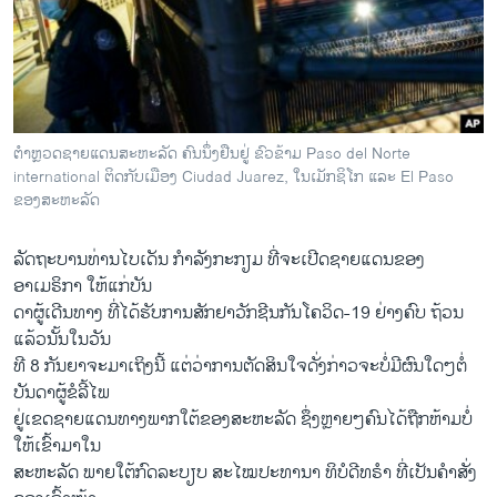
ວິທະຍາສາດ-ເທັກໂນໂລຈີ
ທຸລະກິດ
ພາສາອັງກິດ
ວີດີໂອ
ຕຳຫຼວດຊາຍແດນສະຫະລັດ ຄົນນຶ່ງຢືນຢູ່ ຂົວຂ້າມ Paso del Norte
ສຽງ
international ຕິດກັບເມືອງ Ciudad Juarez, ໃນເມັກຊິໂກ ແລະ El Paso
ຂອງສະຫະລັດ
ລາຍການກະຈາຍສຽງ
ຕິດຕາມພວກເຮົາ ທີ່
ລັດຖະບານທ່ານໄບເດັນ ກຳລັງກະກຽມ ທີ່ຈະເປີດຊາຍແດນຂອງ
ລາຍງານ
ອາເມຣິກາ ໃຫ້ແກ່ບັນ
ດາຜູ້ເດີນທາງ ທີ່ໄດ້ຮັບການສັກຢາວັກຊີນກັນໂຄວິດ-19 ຢ່າງຄົບ ຖ້ວນ
ແລ້ວນັ້ນໃນວັນ
ພາສາຕ່າງໆ
ທີ 8 ກັນຍາຈະມາເຖິງນີ້ ແຕ່ວ່າການຕັດສິນໃຈດັ່ງກ່າວຈະບໍ່ມີຜົນໃດໆຕໍ່
ບັນດາຜູ້ຂໍລີ້ໄພ
ຢູ່ເຂດຊາຍແດນທາງພາກໃຕ້ຂອງສະຫະລັດ ຊຶ່ງຫຼາຍໆຄົນໄດ້ຖືກຫ້າມບໍ່
ໃຫ້ເຂົ້າມາໃນ
ສະຫະລັດ ພາຍໃຕ້ກົດລະບຽບ ສະໄໝປະທານາ ທິບໍດີທຣໍາ ທີ່ເປັນຄຳສັ່ງ