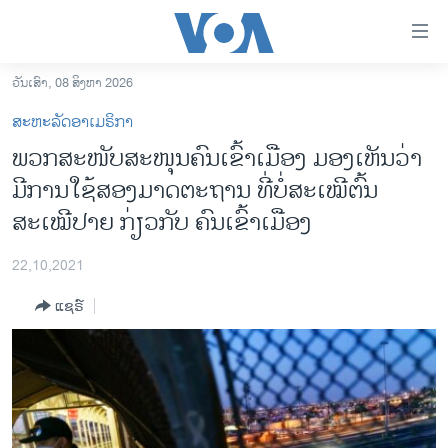
ລິ້ງ
ສຳຫລັບ
ເຂົ້າ
ວັນເສົາ, 08 ສິງຫາ 2026
ຫາ
ໂຮມເພຈ
ສະຫະລັດອາເມຣິກາ
ຂ້າມ
ລາວ
ພວກສະໜັບສະໜຸນຄົນເຂົ້າເມືອງ ມອງເຫັນວ່າ
ຂ້າມ
ອາເມຣິກາ
ມີການໃຊ້ສອງມາດຕະຖານ ທີ່ບໍ່ສະເໝີຕົ້ນ
ຂ້າມ
ໄປ
ການເລືອກຕັ້ງ ປະທານາທີບໍດີ ສະຫະລັດ 2024
ສະເໝີປາຍ ກ່ຽວກັບ ຄົນເຂົ້າເມືອງ
ຫາ
ຂ່າວ​ຈີນ
ຊອກ
22,10,2021
ຄົ້ນ
ໂລກ
ແຊຣ໌
ເອເຊຍ
ອິດສະຫຼະພາບດ້ານການຂ່າວ
ຊີວິດຊາວລາວ
ຊຸມຊົນຊາວລາວ