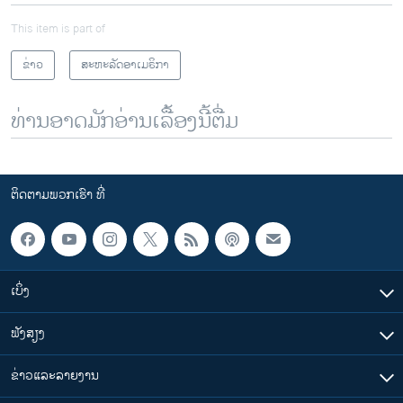
This item is part of
ຂ່າວ
ສະຫະລັດອາເມຣິກາ
ທ່ານອາດມັກອ່ານເລື້ອງນີ້ຕື່ມ
ຕິດຕາມພວກເຮົາ ທີ່
ເບິ່ງ
ຟັງສຽງ
ຂ່າວແລະລາຍງານ