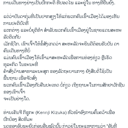
ການເດີນທາງຢ່າງເປັນປົກກະຕິ ທີ່ປອດໄພ ແລະຢູ່ໃນ ທາງທີ່ຍືນຍົງ.
ແຕ່ວ່າບັນດາກຸ່ມທີ່ເປັນປາກສຽງໃຫ້ແກ່ພວກຄົນເຂົ້າເມືອງໄດ້ມອງເຫັນ
ການປະຕິບັດທີ່
ແຕກຕ່າງ ແລະບໍ່ຍຸຕິທຳ ສຳລັບພວກຄົນເຂົ້າເມືອງຢູ່ໃນຊາຍແດນສະຫະ
ລັດຕິດກັບ
ເມັກຊິໂກ. ເຂົາເຈົ້າໃຫ້ຂໍ້ສັງເກດວ່າ ສະຫະລັດຈະຍິນດີຕ້ອນຮັບບັນ ດາ
ຄົນເດີນທາງທີ່ບໍ່
ແມ່ນຄົນເຂົ້າເມືອງໃຫ້ເຂົ້າມາສະຫະລັດເພື່ອການທ່ອງທ່ຽວ ຫຼືເຮັດ
ທຸລະກິດ ໃນຂະນະທີ່
ຄຳສັ່ງດ້ານສາທາລະນະສຸກ ຂອງລັດຖະບານກາງ ຍັງສືບຕໍ່ໃຊ້ເປັນ
ພື້ນຖານ ເພື່ອຈັດສົ່ງ
ພວກຄົນເຂົ້າເມືອງກັບຄືນປະເທດ ບໍ່ກ່ຽວ ເຖິງຖານະໃນການສັກຢາວັກຊີນ
ຂອງເຂົາເຈົ້າ
ຈະເປັນຢ່າງໃດ.
ທ່ານເຄັນຈີ ກິຊູກະ (Kennji Kizuka) ຫົວໜ້າອົງການຄົ້ນຄວ້າເພື່ອ
ປົກປ້ອງ ສິດທິມະ
ນຸດຂອງອົບພະຍົບກ່ອນອື່ນໝົດນັ້ນ ກ່າວຢູ່ໃນຖະແຫຼງການວ່າ “ອັນທີ່