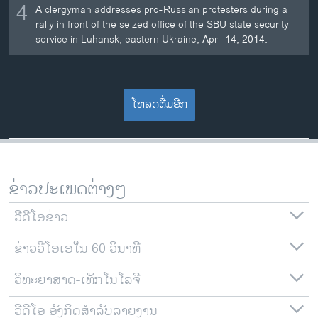
4
A clergyman addresses pro-Russian protesters during a
rally in front of the seized office of the SBU state security
service in Luhansk, eastern Ukraine, April 14, 2014.
ໂຫລດຕື່ມອີກ
ຂ່າວປະເພດຕ່າງໆ
ວີດີໂອຂ່າວ
ຂ່າວວີໂອເອໃນ 60 ວິນາທີ
ວິທະຍາສາດ-ເທັກໂນໂລຈີ
ວີດີໂອ ອັງກິດສຳລັບລາຍງານ