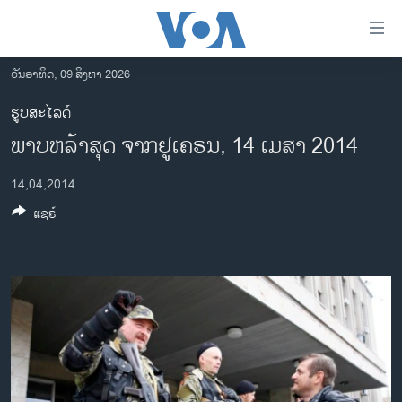
ລິ້ງ
ສຳຫລັບ
ເຂົ້າ
ວັນອາທິດ, 09 ສິງຫາ 2026
ຫາ
ໂຮມເພຈ
ຮູບສະໄລດ໌
ຂ້າມ
ລາວ
ພາບຫລ້າສຸດ ຈາກຢູເຄຣນ, 14 ເມສາ 2014
ຂ້າມ
ອາເມຣິກາ
ຂ້າມ
14,04,2014
ໄປ
ການເລືອກຕັ້ງ ປະທານາທີບໍດີ ສະຫະລັດ 2024
ຫາ
ແຊຣ໌
ຂ່າວ​ຈີນ
ຊອກ
ຄົ້ນ
ໂລກ
ເອເຊຍ
ອິດສະຫຼະພາບດ້ານການຂ່າວ
ຊີວິດຊາວລາວ
ຊຸມຊົນຊາວລາວ