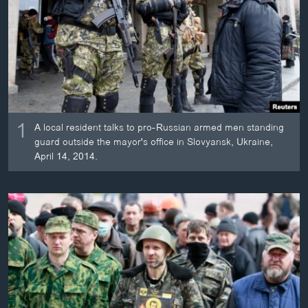
ວິທະຍາສາດ-ເທັກໂນໂລຈີ
ທຸລະກິດ
ພາສາອັງກິດ
ວີດີໂອ
ສຽງ
1
A local resident talks to pro-Russian armed men standing
ລາຍການກະຈາຍສຽງ
guard outside the mayor's office in Slovyansk, Ukraine,
ຕິດຕາມພວກເຮົາ ທີ່
April 14, 2014.
ລາຍງານ
ພາສາຕ່າງໆ