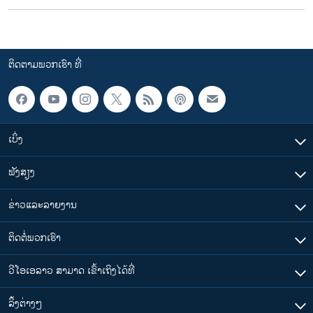
ຕິດຕາມພວກເຮົາ ທີ່
ເບິ່ງ
ຟັງສຽງ
ຂ່າວແລະລາຍງານ
ຕິດຕໍ່ພວກເຮົາ
ວີໂອເອລາວ ສາມາດ ເຂົ້າເຖິງໄດ້ທີ່
​ລິ້ງ​ຕ່າງໆ