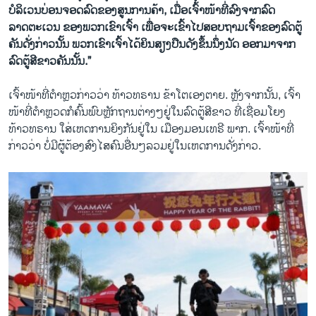
ບໍລິເວນບ່ອນຈອດລົດຂອງສູນການຄ້າ, ເມື່ອເຈົ້າໜ້າທີ່ລົງຈາກລົດ
ລາດຕະເວນ ຂອງພວກເຂົາເຈົ້າ ເພື່ອຈະເຂົ້າໄປສອບຖາມເຈົ້າຂອງລົດຕູ້
ຄັນດັ່ງກ່າວນັ້ນ ພວກເຂົາເຈົ້າໄດ້ຍິນສຽງປືນດັງຂຶ້ນນຶ່ງນັດ ອອກມາຈາກ
ລົດຕູ້ສີຂາວຄັນນັ້ນ.”
ເຈົ້າໜ້າທີ່ຕໍາຫຼວກ່າວວ່າ ທ້າວທຣານ ຂ້າໂຕເອງຕາຍ. ຫຼັງຈາກນັ້ນ, ເຈົ້າ
ໜ້າທີ່ຕໍາຫຼວດກໍຄົ້ນພົບຫຼັກຖານຕ່າງໆຢູ່ໃນລົດຕູ້ສີຂາວ ທີ່ເຊື່ອມໂຍງ​
ທ້າວທຣານ ໃສ່ເຫດການຍິງກັນຢູ່ໃນ ເມືອງມອນເທຣີ ພາກ. ເຈົ້າໜ້າທີ່
ກ່າວວ່າ ບໍ່ມີຜູ້ຕ້ອງສົງໄສຄົນອື່ນໆລວມຢູ່ໃນເຫດການດັ່ງກ່າວ.