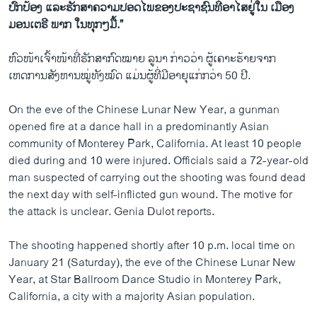
ປົກປ້ອງ ແລະຮັກສາຄວາມປອດໄພຂອງປະຊາຊົນທີ່ອາໄສຢູ່ໃນ ເມືອງ
ມອນເຕຣີ ພາກ ໃນທຸກໆມື້.”
ຫົວ​ໜ້າເຈົ້າໜ້າທີ່ຮັກສາກົດໝາຍ ລູນາ ກ່າວວ່າ ຜູ້ເຄາະຮ້າຍຈາກ
ເຫດການສັງຫານໝູ່ທັງໝົດ ແມ່ນຜູ້ທີ່ມີອາຍຸ​ແກ່ກວ່າ 50 ປີ.
On the eve of the Chinese Lunar New Year, a gunman
opened fire at a dance hall in a predominantly Asian
community of Monterey Park, California. At least 10 people
died during and 10 were injured. Officials said a 72-year-old
man suspected of carrying out the shooting was found dead
the next day with self-inflicted gun wound. The motive for
the attack is unclear. Genia Dulot reports.
The shooting happened shortly after 10 p.m. local time on
January 21 (Saturday), the eve of the Chinese Lunar New
Year, at Star Ballroom Dance Studio in Monterey Park,
California, a city with a majority Asian population.