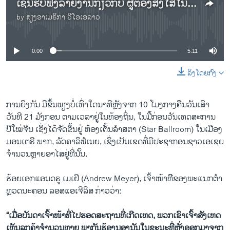
ເຊີນຮັບຟັງລາຍງານກ່ຽວກັບ ຜູ້ຕ້ອງສົງໄສໃນເຫດການຍິງສັງຫານໝູ່ ໃນວັນປີໃໝ່ຈີນ ໄດ້ເສຍຊີວິດແລ້ວ.
by
ສຽງອາເມຣິກາ ວີໂອເອລາວ
No media source currently available
0:00
5:11
ລິງໂດຍກົງ
ການຍິງກັນ ມີຂຶ້ນພຽງບໍ່ເທົ່າໃດນາທີຫຼັງຈາກ 10 ໂມງກາງຄືນວັນເສົາ
ວັນທີ 21 ມັງກອນ ຕາມເວລາຢູ່ໃນທ້ອງຖິ່ນ, ໃນມື້ກ່ອນວັນເທດສະການ
ປີໃໝ່ຈີນ ເຊິ່ງໄດ້ຈັດຂຶ້ນຢູ່ ຫ້ອງເຕັ້ນລໍາສຕາ (Star Ballroom) ໃນເມືອງ
ມອນເຕຣີ ພາກ, ລັດຄາລິຟໍເນຍ, ເຊິ່ງເປັນເຂດທີ່ມີປະຊາກອນຊາວເອເຊຍ
ຈໍານວນຫຼາຍອາໄສຢູ່ທີ່ນັ້ນ.
ຮ້ອຍເອກແອນດຣູ ເມເຢີ (Andrew Meyer), ເຈົ້າໜ້າທີີຂອງພະແນກຕໍາ
ຫຼວດນະຄອນ ລອສແອເຈີລິສ ກ່າວວ່າ:
“ເມື່ອບັນດາເຈົ້າໜ້າທີ່ໄປຮອດສະຖານທີ່ເກີດເຫດ, ພວກເຂົາເຈົ້າສັງເຫດ
ເຫັນລູກຄ້າຈໍານວນຫຼາຍ ພາກັນຮ້ອງນອງນັນໃນຂະນະທີ່ຫຼັ່ງອອກມາຈາກ