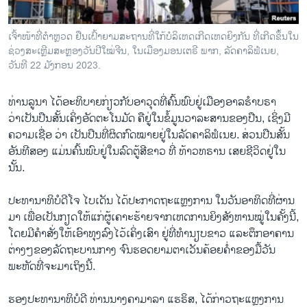
ເຈົ້າໜ້າທີ່ຕໍາຫຼວດ ຢືນເຝົ້າຍາມສະຖານທີ່ໃກ້ບໍລິເຫດເກີດເຫດຍິງກັນ ທີ່ເກີດຂຶ້ນໃນ
ຊ່ວງສະເຫຼີມສະຫຼອງວັນປີໃໝ່ຈີນ, ໃນເມືອງມອນເຕຣີ ພາກ, ລັດຄາລິຟໍເນຍ,
ວັນທີ 22 ມັງກອນ 2023.
ທ່ານລູນາ ໄດ້ອະທິບາຍກ່ຽວກັບອາວຸດທີ່ຄົ້ນພົບຢູ່ເມືອງອາລຮໍາບຣາ
ວ່າເປັນປືນສັ້ນເຄິ່ງອັດຕະໂນມັດ ຄືຢູ່ໃນຂໍ້ມູນວາລະສານຂອງປືນ, ເຊິ່ງມີ
ຄວາມເຊື່ອ ວ່າ ເປັນປືນທີ່ຜິດກົດໝາຍຢູ່ໃນລັດຄາລິຟໍເນຍ. ສ່ວນປືນສັ້ນ
ອັນທີສອງ ແມ່ນຄົ້ນພົບຢູ່ໃນລົດຕູ້ສີຂາວ ທີ່ ທ້າວທຣານ ເສຍຊີວິດຢູ່ໃນ
ນັ້ນ.
ປະທານາທິບໍດີໂຈ ໄບເດັນ ໄດ້ປະກາດຖະແຫຼງການ ໃນວັນອາທິດທີ່ຜ່ານ
ມາ ເພື່ອເປັນກຽດໃຫ້ແກ່ຜູ້ເຄາະຮ້າຍຈາກເຫດການຍິງສັງຫານໝູ່ໃນຄັ້ງນີ້,
ໂດຍມີຄໍາສັ່ງໃຫ້ເອົາທຸງລົງໄວ້ເຄິ່ງເສົາ ຢູ່ທີ່ທໍານຽບຂາວ ແລະຕຶກອາຄານ
ຕ່າງໆຂອງລັດຖະບານກາງ ຈົນຮອດຍາມຕາເວັນຄ້ອຍຄໍ່າຂອງມື້ວັນ
ພະຫັດທີ່ຈະມາເຖິງນີ້.
ຮອງປະທານາທິບໍດີ ທ່ານນາງຄາມາລາ ແຮຣິສ, ໄດ້ກ່າວຖະແຫຼງການ