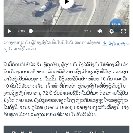
No media source currently available
ວິທະຍາສາດ-ເທັກໂນໂລຈີ
ທຸລະກິດ
ພາສາອັງກິດ
0:00
3:10
ວີດີໂອ
ລາຍງານກ່ຽວກັບ ຜູ້ຕ້ອງສົງໄສ ທີ່ເປັນມືປືນໃນເຫດການສັງຫານ
ລິງໂດຍກົງ
ສຽງ
ໝູ່ ໄດ້ເສຍຊີວິດແລ້ວ.
ລາຍການກະຈາຍສຽງ
ຕິດຕາມພວກເຮົາ ທີ່
ໃນມື້ກ່ອນວັນປິໃໝ່ຈີນ ຫຼືກຸດຈີນ, ຜູ້ຊາຍຄົນນຶ່ງໄດ້ຍິງປືນໃສ່ຫ້ອງເຕັ້ນ ລໍາ
ລາຍງານ
ໃນເມືອງມອນເຕຣີ ພາກ, ລັດຄາລິຟໍເນຍ ເຊິ່ງເປັນຊຸມຊົນທີ່ມີຊາວເອເຊຍ
ອາໄສຢູ່ເປັນສ່ວນຫຼາຍ. ໃນນັ້ນ, ມີຜູ້ເສຍຊີວິດຢ່າງໜ້ອຍ 10 ຄົນ ​ແລະອີກ
10 ຄົນໄດ້ຮັບບາດເຈັບ. ເຈົ້າໜ້າທີ່ກ່າວວ່າ ຜູ້ຕ້ອງສົງໄສທີ່ຍິງຜູ້ຄົນຢູ່ໃນ
ພາສາຕ່າງໆ
ງານລ້ຽງດັ່ງກ່າວ ອາຍຸ 72 ປີ ພົບວ່າເສຍຊີວິດໃນມື້ຕໍ່ມາ ດ້ວຍການໃຊ້ປືນ
ຍິງໂຕ ຕາຍ ແລະຍັງບໍ່ຮູ້ລາຍລະອຽດໃດໆ ກ່ຽວກັບແຮງຈູງໃຈຂອງຜູ້ກ່ຽວ
ໃນຄັ້ງນີ້. ຈີເນຍ ດູ​ໂລທ (Genia Dulot) ມີລາຍງານກ່ຽວກັບເລື້ອງນີ້, ເຊິ່ງ
ທິບສຸດາ ມີລາຍລະອຽດມາສະເໜີທ່ານ ໃນອັນດັບຕໍ່ໄປ.