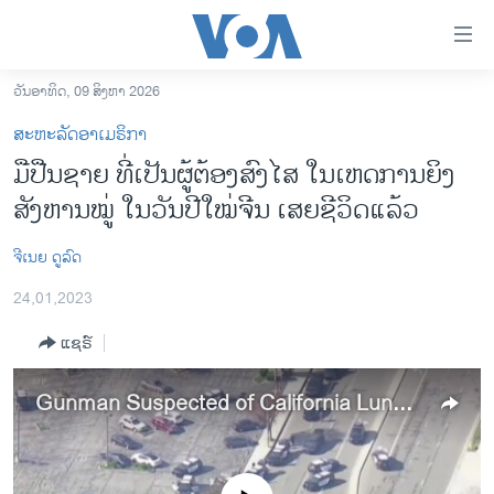
ລິ້ງ
ສຳຫລັບ
ເຂົ້າ
ວັນອາທິດ, 09 ສິງຫາ 2026
ຫາ
ໂຮມເພຈ
ສະຫະລັດອາເມຣິກາ
ຂ້າມ
ລາວ
ມືປືນຊາຍ ທີ່ເປັນຜູ້ຕ້ອງສົງໄສ ໃນເຫດການຍິງ
ຂ້າມ
ອາເມຣິກາ
ສັງຫານໝູ່ ໃນວັນປີໃໝ່ຈີນ ເສຍຊີວິດແລ້ວ
ຂ້າມ
ໄປ
ການເລືອກຕັ້ງ ປະທານາທີບໍດີ ສະຫະລັດ 2024
ຫາ
ຈີເນຍ ດູລົດ
ຂ່າວ​ຈີນ
ຊອກ
24,01,2023
ຄົ້ນ
ໂລກ
ແຊຣ໌
ເອເຊຍ
ອິດສະຫຼະພາບດ້ານການຂ່າວ
Gunman Suspected of California Lunar New Year Shooting is Dead
ຊີວິດຊາວລາວ
ຊຸມຊົນຊາວລາວ