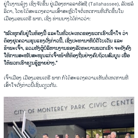
ຢູ່ໃນງານລ້ຽງ ເຊິ່ງຈັດຂຶ້ນ ຢູ່ເມືອງທາລລາຮັສຊີ (Tallahassee), ລັດຟລໍ
ລິດາ, ໂດຍໄດ້ສະແດງຄວາມເສົ້າສະຫຼົດໃຈຕໍ່ເຫດການທີ່ເກີດຂຶ້ນໃນ
ເມືອງມອນເຕຣີ ພາກ, ເຊິ່ງ ທ່ານນາງໄດ້ກ່າວວ່າ:
“ໝົດທຸກຄົນຢູ່ໃນຫ້ອງນີ້ ແລະໃນທົ່ວປະເທດຂອງພວກເຮົາເຂົ້າໃຈ ວ່າ
ຕ້ອງຢຸດຄວາມຮຸນແຮງດັ່ງກ່າວນີ້, ເຊິ່ງປະທານາທິບໍດີໄບເດັນ ແລະ
ຂ້າພະເຈົ້າ, ລວມທັງຜູ້ບໍລິຫານງານຂອງລັດທະບານພວກເຮົາ ຈະຍັງຄົງ
ໃຫ້ການສະໜັບສະໜຸນແກ່ເຈົ້າໜ້າທີ່ທ້ອງຖິ່ນຢ່າງຄົບຖ້ວນສົມບູນ ເພື່ອ
ໃຫ້ພວກເຮົາຮຽນຮູ້ຫຼາຍຢ່າງ.”
ເຈົ້າເມືອງ ເມືອງມອນເຕຣີ ພາກ ກໍໄດ້ສະແດງຄວາມເຫັນຕໍ່ເຫດການທີ່
ເສົ້າໃຈດັ່ງກ່າວນີ້ເຊັ່ນດຽວກັນ.