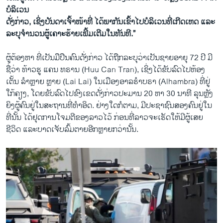
ບໍ​ລິ​ເວນ
ດັ່ງກ່າວ, ເຊິ່ງບັນດາເຈົ້າໜ້າທີ່ ໄດ້ພາກັນເຂົ້າໄປບໍລິເວນທີ່ເກີດເຫດ ແລະ
ລະບຸຈໍານວນຜູ້ເຄາະຮ້າຍເພີ້ມເຕີມໃນທັນທີ.”
ຜູ້ຕ້ອງຫາ ທີ່ເປັນມືປືນຄົນດັ່ງກ່າວ ໄດ້ຖືກລະບຸວ່າເປັນຊາຍອາຍຸ 72 ປີ ມີ
ຊື່ວ່າ ​ທ້າວຮູ ແຄນ ທຣານ (Huu Can Tran), ເຊິ່ງໄດ້ຂັບລົດໄປຫ້ອງ
ເຕັ້ນ ລໍາຫຼາຍ ຫຼາຍ (Lai Lai) ໃນເມືອງອາລຮໍາບຣາ (Alhambra) ທີ່ຢູ່
ໃກ້ຄຽງ, ໂດຍຂັບລົດໄປຂົງເຂດດັ່ງກ່າວປະມານ 20 ຫາ 30 ນາທີ ລຸນຫຼັງ
ຍິງຜູ້ຄົນຢູ່ໃນສະຖານທີ່ທໍາອິດ. ຢ່າງໃດກໍຕາມ, ມີປະຊາຊົນສອງຄົນຢູ່ໃນ
ທີ່ນັ້ນ ໄດ້ຢຸດການໂຈມຕີຂອງລາວໄວ້ ກ່ອນທີ່ລາວຈະເຮັດໃຫ້ມີຜູ້ເສຍ
ຊີວິດ ແລະບາດເຈັບລົ້ມຕາຍອີກຫຼາຍກວ່ານັ້ນ.