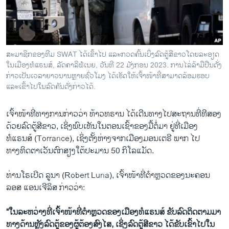
ສະມາຊິກຂອງທີມ SWAT ໄດ້ເຂົ້າໄປ ແລະກວດຄົ້ນເບິ່ງລົດຕູ້ສີຂາວໂດຍລະອຽດ
ໃນເມືອງທໍແຣນສ໌, ລັດຄາລິຟໍເນຍ, ວັນທີ 22 ມັງກອນ 2023. ການໄລ່ລ້າມືປືນດັ່ງ
ກ່າວເປັນເວລາຍາວນານຫຼາຍຊົ່ວໂມງ ໄດ້ເຮັດໃຫ້ເຈົ້າໜ້າທີ່ສາມາດລ້ອມຮອບ
ແລະເຂົ້າໄປໃນລົດຄັນດັ່ງກ່າວໄດ້.
ເຈົ້າໜ້າທີ່ທາງການກ່າວວ່າ ​ທ້າວທຣານ ໄດ້ເດີນທາງໄປສະຖານທີ່ທີສອງ
ດ້ວຍລົດຕູ້ສີຂາວ, ເຊິ່ງພົບເຫັນໃນຕອນເຊົ້າຂອງມື້ຕໍ່ມາ ຢູ່ທີ່ເມືອງ
ທໍແຣນສ໌ (Torrance), ເຊິ່ງຕັ້ງຫ່າງຈາກເມືອງມອນເຕຣີ ພາກ ໄປ
ທາງທິດຕາເວັນຕົກສຽງໃຕ້ປະມານ 50 ກິໂລແມັດ.
ທ່ານໂຣເບີດ ລູນາ (Robert Luna), ເຈົ້າໜ້າທີ່ຕໍາຫຼວດຂອງນະຄອນ
ລອສ ແອນ​ເຈີລິສ ກ່າວວ່າ:
“ໃນລະຫວ່າງທີ່ເຈົ້າໜ້າທີ່ຕໍາຫຼວດຂອງເມືອງທໍແຣນສ໌ ຂັບລົດຕິດຕາມມາ
ທາງດ້ານຫຼັງລົດຕູ້ຂອງຜູ້ຕ້ອງສົງໄສ, ເຊິ່ງລົດຕູ້ສີຂາວ ໄດ້ຂັບເຂົ້າໄປໃນ