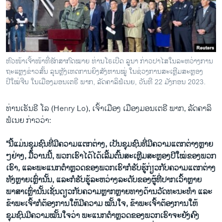
ຫົວໜ້າເຈົ້າໜ້າທີ່ຮັກສາກົດໝາຍ ທ່ານໂຣເບີດ ລູນາ ກ່າວປາໄສໃນລະຫວ່າງການ
ຖະແຫຼງຂ່າວສັ້ນ ລຸນຫຼັງເຫດການຍິງສັງຫານໝູ່ ໃນຊ່ວງການສະເຫຼີມສະຫຼອງ
ປີໃໝ່ຈີນ ໃນເມືອງມອນເຕຣີ ພາກ, ລັດຄາລິຟໍເນຍ, ວັນທີ 22 ມັງກອນ 2023.
ທ່ານເຮັນຣີ ໂລ (Henry Lo), ເຈົ້າເມືອງ ເມືອງມອນເຕຣີ ພາກ, ລັດຄາລິ
ຟໍເນຍ ກ່າວວ່າ:
“ນີ້ແມ່ນຊຸມຊົນທີ່ມີຄວາມແຕກຕ່າງ, ເປັນຊຸມຊົນທີ່ມີຄວາມແຕກຕ່າງຫຼາຍ
ໆຢ່າງ, ມື້ວານນີ້, ພວກເຮົາໄດ້ໄດ້ເລີ້ມຕົ້ນສະເຫຼີມສະຫຼອງປີໃໝ່ຂອງພວກ
ເຮົາ, ແລະພະແນກຕໍາຫຼວດຂອງພວກເຮົາກໍຮັບຮູ້ກ່ຽວກັບຄວາມແຕກຕ່າງ
ທັງຫຼາຍເຫຼົ່ານັ້ນ, ແລະກໍຮັບຮູ້ລະຫວ່າງລະດັບຂອງຜູ້ທີ່ປາກເວົ້າຫຼາຍ
ພາສາເຫຼົ່ານັ້ນເຊັ່ນດຽວກັບຄວາມຫຼາກຫຼາຍທາງດ້ານວັດທະນະທໍາ ແລະ
ຂ້າພະເຈົ້າກໍຕ້ອງການໃຫ້ມີຄວາມ ໝັ້ນໃຈ, ຂ້າພະເຈົ້າຕ້ອງການໃຫ້
ຊຸມຊົນມີຄວາມໝັ້ນໃຈວ່າ ພະແນກຕໍາຫຼວດຂອງພວກເຮົາຈະຍັງຄົງ