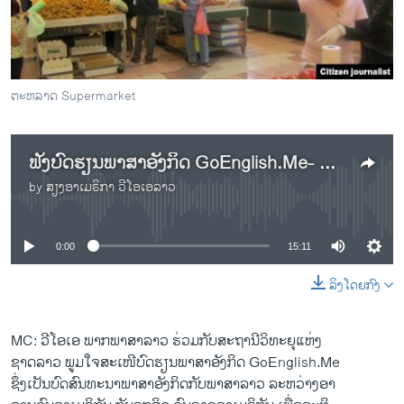
ວິທະຍາສາດ-ເທັກໂນໂລຈີ
ທຸລະກິດ
ພາສາອັງກິດ
ຕະຫລາດ Supermarket
ວີດີໂອ
ສຽງ
ຟັງບົດຮຽນພາສາອັງກິດ GoEnglish.Me- ອາຫານ - ຕອນທີສອງ
ລາຍການກະຈາຍສຽງ
by
ສຽງອາເມຣິກາ ວີໂອເອລາວ
ຕິດຕາມພວກເຮົາ ທີ່
No media source currently available
ລາຍງານ
0:00
15:11
ພາສາຕ່າງໆ
ລິງໂດຍກົງ
MC: ວີໂອເອ ພາກພາສາລາວ ຮ່ວມກັບສະຖານີວິທະຍຸແຫ່ງ
ຊາດລາວ ພູມໃຈສະເໜີບົດຮຽນພາສາອັງກິດ GoEnglish.Me
ຊຶ່ງ​ເປັນບົດ​ສົນທະນາ​ພາສາ​ອັງກິດ​ກັບ​ພາສາລາວ ລະຫວ່າງອາ