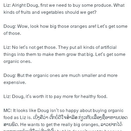
Liz: Alright Doug, first we need to buy some produce. What
kinds of fruits and vegetables should we get?
Doug: Wow, look how big those oranges are! Let’s get some
of those.
Liz: No let’s not get those. They put all kinds of artificial
things into them to make them grow that big. Let’s get some
organic ones.
Doug: But the organic ones are much smaller and more
expensive.
Liz: Doug, it’s worth it to pay more for healthy food.
MC: It looks like Doug isn’t so happy about buying organic
food as Liz is. ​ເບິ່ງຄື​ວ່າ ດັ໊ກບໍ່​ດີ​ໃຈ​ສ່ຳ​ລີ​ສ ກ່ຽວ​ກັບ​ເລື້ອງ​ຊື້​ອາຫານ​ປອດ​
ສານພິດ. He wants to get the really big oranges, ລາວຢາກ​ໄດ້​