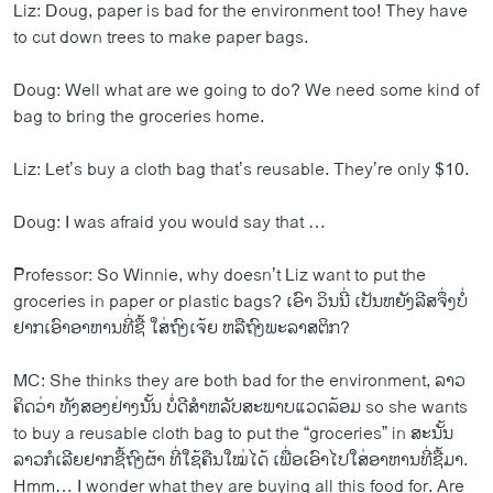
Liz: Doug, paper is bad for the environment too! They have
to cut down trees to make paper bags.
Doug: Well what are we going to do? We need some kind of
bag to bring the groceries home.
Liz: Let’s buy a cloth bag that’s reusable. They’re only $10.
Doug: I was afraid you would say that …
Professor: So Winnie, why doesn’t Liz want to put the
groceries in paper or plastic bags? ​ເອົາ ວິນ​ນີ່ ​ເປັນ​ຫຍັງ​ລີ​ສຈຶ່ງ​ບໍ່​
ຢາ​ກ​ເອົາ​ອາຫານ​ທີ່​ຊື້ ​ໃສ່​ຖົງ​ເຈ້ຍ​ ຫລື​ຖົງ​ພະ​ລາສຕິກ?
MC: She thinks they are both bad for the environment, ລາວ​
ຄິດ​ວ່າ ທັງ​ສອງ​ຢ່າງ​ນັ້ນ ບໍ່​ດີ​ສຳ​ຫລັບ​ສະພາບ​ແວດ​ລ້ອມ so she wants
to buy a reusable cloth bag to put the “groceries” in ສະ​ນັ້ນ
ລາວ​ກໍ​ເລີຍ​ຢາກ​ຊື້​ຖົງ​ຜ້າ ທີ່​ໃຊ້​ຄືນ​ໃໝ່​ໄດ້ ​ເພື່ອ​ເອົາ​ໄປ​ໃສ່​ອາຫານ​ທີ່​ຊື້ມາ.
Hmm… I wonder what they are buying all this food for. Are