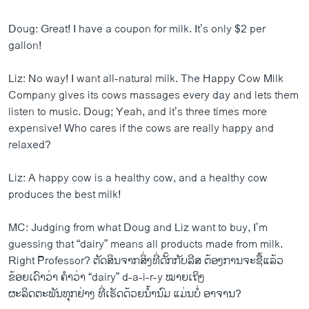
Doug: Great! I have a coupon for milk. It’s only $2 per
gallon!
Liz: No way! I want all-natural milk. The Happy Cow Milk
Company gives its cows massages every day and lets them
listen to music. Doug; Yeah, and it’s three times more
expensive! Who cares if the cows are really happy and
relaxed?
Liz: A happy cow is a healthy cow, and a healthy cow
produces the best milk!
MC: Judging from what Doug and Liz want to buy, I’m
guessing that “dairy” means all products made from milk.
Right Professor? ຕັດສິນ​ຈາກ​ສິ່ງ​ທີ່​ດັ໊ກກັບ​ລີ​ສ ຕ້ອງການ​ຈະ​ຊື້​ແລ້ວ
ຂ້ອຍ​ເດົາ​ວ່າ ຄຳ​ວ່າ “dairy” d-a-i-r-y ໝາຍ​ເຖິງ
ຜະລິ​ດຕະພັນທຸ​ກຢ່າງ ທີ່​ເຮັດ​ດ້ວຍ​ນ້ຳນົມ ​ແມ່ນ​ບໍ່ ອາຈານ?