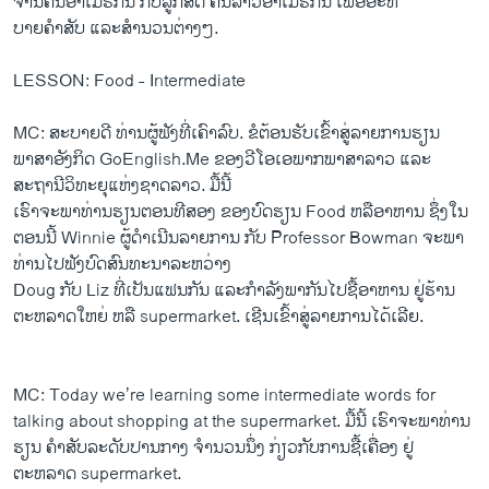
ຈານ​ຄົນ​ອາ​ເມຣິກັນ ກັບ​ລູກສິດ ຄົນລາວ​ອາ​ເມຣິກັນ ເພື່ອອະທິ
ບາຍຄໍາສັບ ​ແລະສໍານວນ​ຕ່າງໆ.
LESSON: Food - Intermediate
MC: ສະບາຍດີ ທ່ານຜູ້ຟັງທີ່ເຄົາລົບ. ຂໍຕ້ອນຮັບເຂົ້າສູ່ລາຍການຮຽນ
ພາສາອັງກິດ GoEnglish.Me ຂອງວີໂອເອພາກພາສາລາວ ແລະ
ສະຖານີວິທະຍຸແຫ່ງຊາດລາວ. ມື້ນີ້
​ເຮົາຈະພາ​ທ່ານ​ຮຽນຕອນ​ທີ​ສອງ​ ຂອງບົດຮຽນ Food ຫລືອາຫານ ຊຶ່ງ​ໃນ​
ຕອນນີ້ Winnie ຜູ້ດໍາເນີນລາຍການ ກັບ Professor Bowman ຈະພາ
ທ່ານໄປຟັງ​ບົດ​ສົນທະນາລະຫວ່າງ
Doug ກັບ Liz ທີ່​ເປັນ​ແຟນກັນ ​ແລະ​ກຳລັງ​ພາກັນ​ໄປຊື້​ອາຫານ ຢູ່​ຮ້ານ​
ຕະຫລາດ​ໃຫຍ່ ຫລື supermarket. ​ເຊີນ​ເຂົ້າ​ສູ່​ລາຍການ​ໄດ້​ເລີຍ.
MC: Today we’re learning some intermediate words for
talking about shopping at the supermarket. ​ມື້​ນີ້ ​ເຮົາ​ຈະ​ພາ​ທ່ານ​
ຮຽນ ຄຳ​ສັບລະດັບ​ປານ​ກາງ ຈຳນວນ​ນຶ່ງ ກ່ຽວ​ກັບ​ການ​ຊື້​ເຄື່ອງ ຢູ່​
ຕະຫລາດ supermarket.