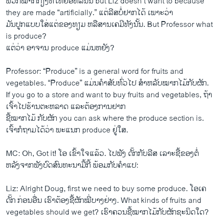
ພວກໝາກກ້ຽງ​ທີ່​ໃຫຍ່​ອີ່ຫລີນັ້ນ but Liz doesn’t want to because
they are made “artificially.” ​ແຕ່​ລີ​ສບໍ່​ຢາກ​ໄດ້ ເພາະວ່າ
​ມັນປູ​ກ​ແບບ​ໃສ່​ແຕ່​ຂອງ​ທຽມ ຫລື​ສານ​ເຄມີທັງ​ນັ້ນ. But Professor what
is produce? ​
ແຕ່​ວ່າ ອາຈານ produce ​ແມ່ນ​ຫຍັງ?
Professor: “Produce” is a general word for fruits and
vegetables. “Produce” ​ແມ່ນ​ຄຳ​ສັບ​ທົ່ວ​ໄປ ສຳ​ຫລັບ​ໝາກ​ໄມ້​ກັບ​ຜັກ​.
If you go to a store and want to buy fruits and vegetables, ຖ້າ​
ເຈົ້າ​ໄປ​ຮ້ານ​ຕະຫລາດ ​ແລະ​ຕ້ອງການ​ຢາກ​
ຊື້​ໝາກ​ໄມ້ ກັບ​ຜັກ you can ask where the produce section is. ​
ເຈົ້າ​ກໍ​ຖາມ​ໄດ້​ວ່າ ພະ​ແນ​ກ produce ຢູ່​ໃສ.
MC: Oh, Got it! ​ໂອ ​ເຂົ້າ​ໃຈ​ແລ້ວ. ​ໄປ​ຟັງ ດັ໊ກກັບ​ລີ​ສ ເລາະ​ຊື້​ຂອງ​ຕໍ່
ຫລັງ​ຈາກຟັງ​ບົດ​ສົນທະນາ​ມື້​ກີ້ ພ້ອມກັບຄຳ​ແປ:
Liz: Alright Doug, first we need to buy some produce. ​ໂອ​ເຄ
ດັ໊ກ ກ່ອນ​ອື່ນ ​ເຮົາ​ຕ້ອງ​ຊື້​ຜັກ​ໝີ່​ບາງ​ຢ່າງ. What kinds of fruits and
vegetables should we get? ​ເຮົາ​ຄວນ​ຊື້​ໝາກ​ໄມ້​ກັບ​ຜັກ​ຊະນິດ​ໃດ?