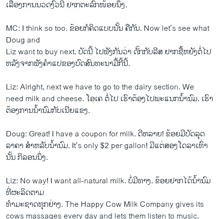
ເລື້ອງ​ການ​ນວດ​ງົວ​ນີ່ ຢາກ​ຕະລົກ​ໜ້ອຍ​ນຶ່ງ.
MC: I think so too. ຂ້ອຍ​ກໍ​ຄິດ​ແບບນັ້ນ ຄື​ກັນ. Now let’s see what
Doug and
Liz want to buy next. ບັດ​ນີ້ ​ໄປ​ຟັງ​ກັນ​ວ່າ ດັ໊ກກັບ​ລີ​ສ ຢາກ​ຊື້​ຫຍັງ​ຕໍ່​ໄປ
ຫລັງ​ຈາກ​ຟັງ​ຄຳ​ແປ​ຂອງ​ບົດ​ສົນທະນາ​ມື້​ກີ້​ນີ້.
Liz: Alright, next we have to go to the dairy section. We
need milk and cheese. ​ໂອ​ເຄ ຕໍ່​ໄປ ​ເຮົາ​ຕ້ອງ​ໄປ​ພະ​ແນ​ກນ້ຳນົມ. ​ເຮົາ​
ຕ້ອງການ​ນ້ຳນົມ​ກັບ​ເນີຍ​ແຂງ​.
Doug: Great! I have a coupon for milk. ດີ​ຫລາຍ! ຂ້ອຍ​ມີ​ບັດ​ລຸດ
ລາຄາ ສຳ​ຫລັບ​ນ້ຳນົມ. It’s only $2 per gallon! ມີ​ແຕ່​ສອງ​ໂດ​ລາ​ເທົ່າ​
ນັ້ນ ກິ​ລອນ​ນຶ່ງ.
Liz: No way! I want all-natural milk. ບໍ່​ມີ​ທາງ. ຂ້ອຍ​ຢາກ​ໄດ້​ນ້ຳນົມ​
ທີ່​ຜະລິດຕາມ
ທຳ​ມະ​ຊາດ​ທຸກ​ຢ່າງ. The Happy Cow Milk Company gives its
cows massages every day and lets them listen to music.