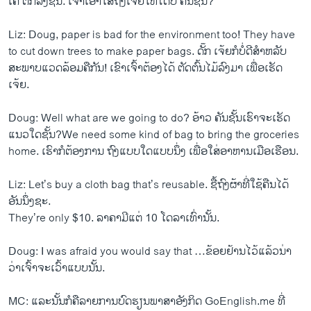
ເຄ ຕົກລົງ​ຊັ້ນ. ​ເຈົ້​າ​ເອົາ​ໃສ່​ຖົງ​ເຈັ້ຍ​ໃຫ້​ໄດ້​ບໍ່ ຄັນ​ຊັ້ນ?
Liz: Doug, paper is bad for the environment too! They have
to cut down trees to make paper bags. ດັ໊ກ ​ເຈ້ຍ​ກໍ​ບໍ່​ດີ​ສຳ​ຫລັບ​
ສະພາບ​ແວດ​ລ້ອມ​ຄື​ກັນ! ​ເຂົາ​ເຈົ້າ​ຕ້ອງ​ໄດ້ ​ຕັດ​ຕົ້ນ​ໄມ້​ລົງ​ມາ ​ເພື່ອ​ເຮັດ​
ເຈ້ຍ.
Doug: Well what are we going to do? ອ້າວ ຄັນ​ຊັ້ນ​ເຮົາ​ຈະ​ເຮັດ​
ແນວ​ໃດ​ຊັ້ນ?We need some kind of bag to bring the groceries
home. ເຮົາ​ກໍຕ້ອງການ ຖົງ​ແບບ​ໃດ​ແບບ​ນຶ່ງ ​ເພື່ອ​ໃສ່​ອາຫານ​ເມືອ​ເຮືອນ.
Liz: Let’s buy a cloth bag that’s reusable. ຊື້​ຖົງ​ຜ້າ​ທີ່​ໃຊ້​ຄືນ​ໄດ້
ອັນ​ນຶ່ງຊະ.
They’re only $10. ລາຄາ​ມີ​ແຕ່ 10 ​ໂດ​ລາ​ເທົ່າ​ນັ້ນ.
Doug: I was afraid you would say that …ຂ້ອຍຢ້ານ​ໄວ້​ແລ້ວ​ນ່າ
ວ່າ​ເຈົ້າຈະເວົ້າ​ແບບ​ນັ້ນ​.
MC: ແລະນັ້ນກໍຄືລາຍການບົດຮຽນພາສາອັງກິດ GoEnglish.me ທີ່