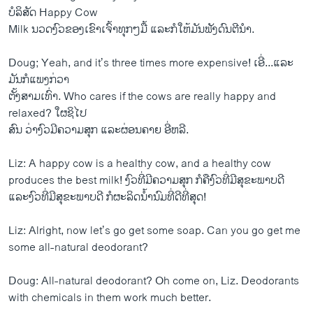
ບໍລິສັດ Happy Cow
Milk ນວດ​ງົວ​ຂອງ​ເຂົາ​ເຈົ້າ​ທຸກໆ​ມື້ ​ແລະ​ກໍ​ໃຫ້​ມັນ​ຟັງ​ດົນຕີ​ນຳ.
Doug; Yeah, and it’s three times more expensive! ເອີ່...​ແລະ​
ມັນ​ກໍ​ແພງ​ກ່ວາ
ຕັ້ງ​ສາມ​ເທົ່າ. Who cares if the cows are really happy and
relaxed? ​ໃຜ​ຊິ​ໄປ
ສົນ ວ່າ​ງົວ​ມີ​ຄວາມສຸກ​ ​ແລະຜ່ອນຄາຍ ​ອີ່​ຫລີ.
Liz: A happy cow is a healthy cow, and a healthy cow
produces the best milk! ງົວ​ທີ່​ມີ​ຄວາມສຸກ ກໍ​ຄື​ງົວ​ທີ່​ມີ​ສຸຂະພາບ​ດີ ​
ແລະງົວ​ທີ່​ມີ​ສຸຂະພາບ​ດີ ກໍ​ຜະລິດ​ນ້ຳນົມ​ທີ່​ດີ​ທີ່​ສຸດ!
Liz: Alright, now let’s go get some soap. Can you go get me
some all-natural deodorant?
Doug: All-natural deodorant? Oh come on, Liz. Deodorants
with chemicals in them work much better.