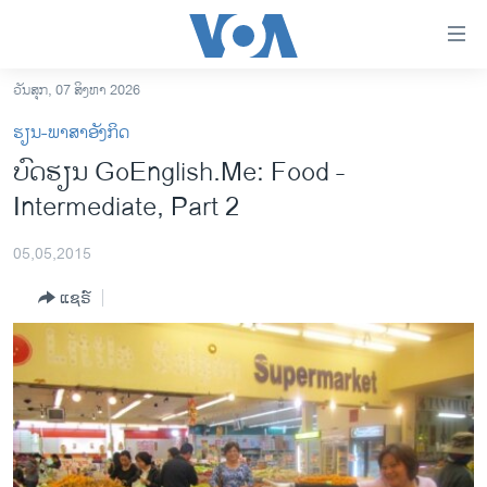
ລິ້ງ
ສຳຫລັບ
ເຂົ້າ
ວັນສຸກ, 07 ສິງຫາ 2026
ຫາ
ໂຮມເພຈ
ຮຽນ-ພາສາອັງກິດ
ຂ້າມ
ລາວ
ບົດຮຽນ GoEnglish.Me: Food -
ຂ້າມ
ອາເມຣິກາ
Intermediate, Part 2
ຂ້າມ
ໄປ
ການເລືອກຕັ້ງ ປະທານາທີບໍດີ ສະຫະລັດ 2024
ຫາ
05,05,2015
ຂ່າວ​ຈີນ
ຊອກ
ແຊຣ໌
ຄົ້ນ
ໂລກ
ເອເຊຍ
ອິດສະຫຼະພາບດ້ານການຂ່າວ
ຊີວິດຊາວລາວ
ຊຸມຊົນຊາວລາວ