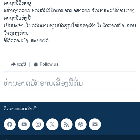
ສະຖານີວິທະຍຸ
ແຫ່ງຊາດລາວ ຮ່ວມກັບວີໂອເອພາກພາສາລາວ ຈັດມາສະເໜີທ່ານ ທາງ
ສະຖານີແຫ່ງນີ້
ເປັນປະຈໍາ. ໂປດຕິຕຕາມຮຽນບົດຮຽນໃໝ່ຂອງເຮົາ ໃນໂອກາດໜ້າ. ຂອບ
ໃຈທຸກໆທ່ານ
ທີ່ຕິດຕາມຟັງ. ສະບາຍດີ.
ແຊຣ໌
Follow us
ທ່ານອາດມັກອ່ານເລື້ອງນີ້ຕື່ມ
ຕິດຕາມພວກເຮົາ ທີ່