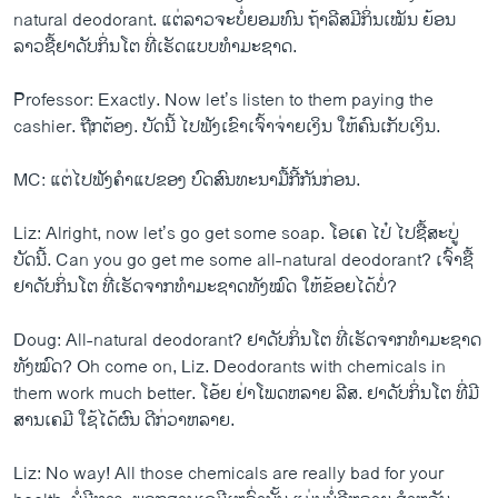
natural deodorant. ​ແຕ່​ລາວ​ຈະ​ບໍ່​ຍອມ​ທົນ ຖ້າ​ລີ​ສມີ​ກິ່ນ​ເໝັນ ​ຍ້ອນ​
ລາວ​ຊື້​ຢາ​ດັບ​ກິ່ນ​ໂຕ ​ທີ່​ເຮັດ​ແບບ​ທຳ​ມະ​ຊາດ.
Professor: Exactly. Now let’s listen to them paying the
cashier. ຖືກຕ້ອງ. ບັດ​ນີ້ ​ໄປ​ຟັງ​ເຂົາ​ເຈົ້າ​ຈ່າຍ​ເງິນ ​ໃຫ້​ຄົນ​ເກັບ​ເງິນ.
MC: ແຕ່ໄປ​ຟັງ​ຄຳ​ແປ​ຂອງ ​ບົດ​ສົນທະນາ​ມື້​ກີ້​ກັນ​ກ່ອນ.
Liz: Alright, now let’s go get some soap. ໂອ​ເຄ ​ໄປ໋ ​ໄປ​ຊື້​ສະ​ບູ່
ບັດ​ນີ້. Can you go get me some all-natural deodorant? ເຈົ້າ​ຊື້​
ຢາ​ດັບ​ກິ່ນ​ໂຕ ທີ່​ເຮັດຈາກທຳ​ມະ​ຊາດ​ທັງ​ໝົດ ​ໃຫ້​ຂ້ອຍ​ໄດ້​ບໍ່?
Doug: All-natural deodorant? ຢາ​ດັບ​ກິ່ນ​ໂຕ ທີ່​ເຮັດ​ຈາກ​ທຳ​ມະ​ຊາດ​
ທັງ​ໝົດ? Oh come on, Liz. Deodorants with chemicals in
them work much better. ​ໂອ້​ຍ ຢ່າ​ໂພດ​ຫລາຍ ລີ​ສ. ຢາ​ດັບ​ກິ່ນ​ໂຕ ທີ່​ມີ​
ສານ​ເຄມີ ​ໃຊ້​ໄດ້ຜົນ​ ດີກ່ວາ​ຫລາຍ.
Liz: No way! All those chemicals are really bad for your