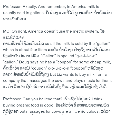
Professor: Exactly. And remember, in America milk is
usually sold in gallons. ຖືກຕ້ອງ ​ແລະ​ຈື່​ໄວ້ ຢູ່​ອາ​ເມຣິກາ ນ້ຳນົມແມ່ນ​
ຂາຍ​ເປັນ​ກິ​ລອນ.
MC: Oh right, America doesn’t use the metric system, ​ໂອ​ ​
ແມ່ນ​ໄດ໋​ເນາະ
ອາ​ເມຣິກາ​ບໍ່​ໃຊ້​ລະບົບ​ແມັດ so all the milk is sold by the “gallon” ​
which is about four liters ສະ​ນັ້ນ ນ້ຳນົມ​ທຸກ​ຢ່າງ​ຈຶ່ງ​ຂາຍ​ເປັນ​ກິ​ລອນ
ຊຶ່ງ​ເທົ່າ​ກັບ​ປະມານ​ສີ່​ລິດ. “Gallon” is spelled “g-a-l-l-o-n”
“gallon.” Doug says he has a “coupon” for some cheap milk,
ດັ໊ກ​ເວົ້າ​ວ່າ ລາວ​ມີ​ “coupon” c-o-u-p-o-n “coupon” ຫລື​ບັດ​ລຸດ
ລາຄາ ສຳ​ຫລັບ​ນ້ຳນົມ​ຍີ່​ຫໍ້​ຖືກໆ​ but Liz wants to buy milk from a
company that massages the cows and plays music for them.
​ແຕ່​ວ່າ ລີສຢາກ​ຊື້​ນ້ຳນົມ ຈາກ​ບໍລິສັດ​ນຶ່ງ​ທີ່​ນວດ​ງົວ​ແລະ​ໃຫ້​ງົວ​ຟັງ​ດົນຕີ.
Professor: Can you believe that? ​ເຈົ້າ​ເຊື່ອ​ໄດ້​ຢູ່​ວະ? I think
buying organic food is good, ຂ້ອຍ​ຄິດ​ວ່າ ຊື້​ອາຫານ​ປອດ​ສານພິດ
ກໍ​ດີ​ຢູ່​ດອກ but massages for cows are a little ridiculous. ​ແຕ່​ວ່າ ​