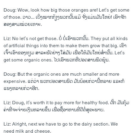
Doug: Wow, look how big those oranges are! Let’s get some
of those. ວາວ... ​ເບິ່ງ​ໝາ​ກກ້ຽງ​ພວກ​ນັ້ນ​ແມ້ ຈັ່ງ​ແມ່ນ​ມັນ​ໃຫຍ່! ​ເອົາຈັກ​
ສອງ​ສາມ​ໝ່ວຍ​ເທາະ.
Liz: No let’s not get those. ບໍ່ ບໍ່​ເອົາ​ພວກ​ນັ້ນ. They put all kinds
of artificial things into them to make them grow that big. ​ເຂົາ​
ເຈົ້າ​ເອົາ​ຂອງ​ທຽມ ສາລະພັດ​ຢ່າງໃສ່​ມັນ ​ເພື່ອ​ໃຫ້​ມັນ​ໃຫຍ່​ສ່ຳ​ນັ້ນ. Let’s
get some organic ones. ​ໄປ​ເອົາ​ພວກ​ທີ່​ປອດ​ສານພິດ​ພຸ້ນ.
Doug: But the organic ones are much smaller and more
expensive. ​ແຕ່​ວ່າ ພວກ​ປອດ​ສານພິດ ມັນ​ນ້ອຍ​ກ່ວາ​ນີ້​ຫລາຍ ​ແລະ​ກໍ​
ແພງ​ຫລາຍ​ກ່ວາ​ອີກ.
Liz: Doug, it’s worth it to pay more for healthy food. ດັ໊ກ ມັນ​ກຸ້ມ​
ຄ່າ​ທີ່​ຈະຈ່າຍ​ເງິນ​ຫລາຍ​ຂຶ້ນ ​ເພື່ອ​ຊື້​ອາຫານ​ທີ່​ດີ​ຕໍ່​ສຸຂະພາບ.
Liz: Alright, next we have to go to the dairy section. We
need milk and cheese.