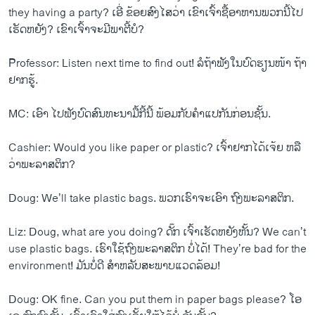
they having a party? ​ເອີ່ ຂ້ອຍ​ສົງ​ໄສ​ວ່າ ​ເຂົາ​ເຈົ້າ​ຊື້ອາຫານ​ພວກ​ນີ້​ໄປ​
ເຮັດ​ຫຍັງ? ​ເຂົາ​ເຈົ້າ​ຈະ​ມີ​ພາ​ຕີ້​ບໍ?
Professor: Listen next time to find out! ລໍຖ້າ​ຟັງ​ໃນ​ບົດຮຽນ​ໜ້າ ຖ້າ​
ຢາກ​ຮູ້.
MC: ​ເອົາ ​ໄປ​ຟັງ​ບົດ​ສົນທະນາ​ມື້​ກີ້​ນີ້ ພ້ອມ​ກັບ​ຄຳ​ແປ​ກັນ​ກ່ອນ​ຊັ້ນ.
Cashier: Would you like paper or plastic? ​ເຈົ້າ​ຢາກ​ໄດ້​ເຈ້ຍ ຫລື​
ວ່າ​ພະ​ລາສຕິກ?
Doug: We’ll take plastic bags. ພວກ​ເຮົາ​ຈະ​ເອົາ ​ຖົງພະ​ລາສຕິກ.
Liz: Doug, what are you doing? ດັ໊ກ ​ເຈົ້າ​ເຮັດ​ຫຍັງ​ຫັ້ນ? We can’t
use plastic bags. ​ເຮົາ​ໃຊ້​ຖົງ​ພະ​ລາສຕິກ ບໍ່​ໄດ້! They’re bad for the
environment! ມັນ​ບໍ່​ດີ ສຳ​ຫລັບ​ສະພາບ​ແວດ​ລ້ອມ!
Doug: OK fine. Can you put them in paper bags please? ​ໂອ​