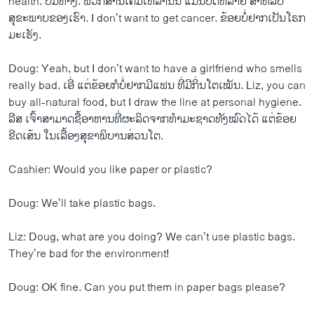
health. ບໍ່​ມີ​ທາງ. ພວກ​ສານ​ເຄມີ​ເຫລົ່າ​ນັ້ນ ​ແມ່ນ​ບໍ່​ດີ​ຫລາຍ ສຳ​ຫລັບ​
ສຸຂະພາບ​ຂອງ​ເຮົາ. I don’t want to get cancer. ຂ້ອຍ​ບໍ່​ຢາ​ກ​ເປັນ​ໂຣກ
ມະ​ເຮັງ.
Doug: Yeah, but I don’t want to have a girlfriend who smells
really bad. ​ເອີ່ ​ແຕ່ຂ້ອຍ​ກໍ​ບໍ່​ຢາກ​ມີ​ແຟນ ທີ່ມີ​ກິ່ນ​ໂຕ​ເໝັນ. Liz, you can
buy all-natural food, but I draw the line at personal hygiene.
ລີ​ສ ​ເຈົ້າ​ສາມາດ​ຊື້​ອາຫານ​ທີ່ຜະລິດ​ຈາກ​ທຳ​ມະ​ຊາດ​ທັງ​ໝົດ​ໄດ້ ​ແຕ່​ຂ້ອຍ​
ຂີດ​ເສ້ນ ​ໃນ​ເລື້ອງ​ສຸຂາພິບານ​ສ່ວນ​ໂຕ.
Cashier: Would you like paper or plastic?
Doug: We’ll take plastic bags.
Liz: Doug, what are you doing? We can’t use plastic bags.
They’re bad for the environment!
Doug: OK fine. Can you put them in paper bags please?