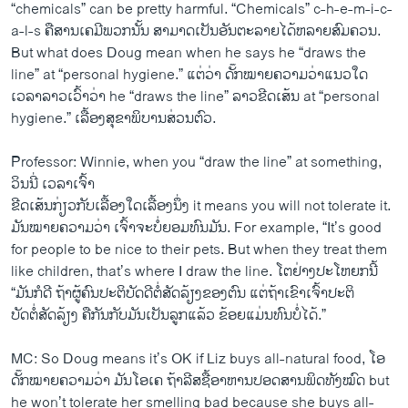
“chemicals” can be pretty harmful. “Chemicals” c-h-e-m-i-c-
a-l-s ຄື​ສານ​ເຄມີ​ພວກ​ນັ້ນ ສາມາ​ດ​ເປັນ​ອັນຕະລາຍ​ໄດ້​ຫລາຍ​ສົມຄວນ.
But what does Doug mean when he says he “draws the
line” at “personal hygiene.” ​ແຕ່​ວ່າ ດັ໊ກໝາຍ​ຄວາມ​ວ່າ​ແນວ​ໃດ ​
ເວລາ​ລາວ​ເວົ້າ​ວ່າ he “draws the line” ລາວ​ຂີດ​ເສ້ນ at “personal
hygiene.” ​ເລື້ອງ​ສຸຂາພິບານ​ສ່ວນ​ຕົວ.
Professor: Winnie, when you “draw the line” at something,
ວິນ​ນີ່ ​ເວລາ​ເຈົ້າ
ຂີດ​ເສ້ນ​ກ່ຽວ​ກັບ​ເລື້ອງ​ໃດ​ເລື້ອງ​ນຶ່ງ it means you will not tolerate it.
ມັນ​ໝາຍ​ຄວາມ​ວ່າ ​ເຈົ້າ​ຈະ​ບໍ່​ຍອມ​ທົນ​ມັນ. For example, “It’s good
for people to be nice to their pets. But when they treat them
like children, that’s where I draw the line. ​ໂຕ​ຢ່າງ​ປະ​ໂຫຍ​ກນີ້
“ມັນ​ກໍດີ ຖ້າ​ຜູ້​ຄົນ​ປະຕິບັດ​ດີ​ຕໍ່​ສັດລ້ຽງ​ຂອງ​ຕົນ ​ແຕ່​ຖ້າ​ເຂົາ​ເຈົ້າ​ປະຕິ
ບັດ​ຕໍ່​ສັດລ້ຽງ ຄື​ກັນ​ກັບ​ມັນ​ເປັນ​ລູກ​ແລ້ວ ຂ້ອຍ​ແມ່ນ​ທົນ​ບໍ່​ໄດ້.”
MC: So Doug means it’s OK if Liz buys all-natural food, ໂອ
ດັ໊ກໝາຍ​ຄວາມ​ວ່າ ມັນ​ໂອ​ເຄ ຖ້າ​ລີ​ສຊື້​ອາຫານ​ປອດ​ສານພິດ​ທັງ​ໝົດ but
he won’t tolerate her smelling bad because she buys all-