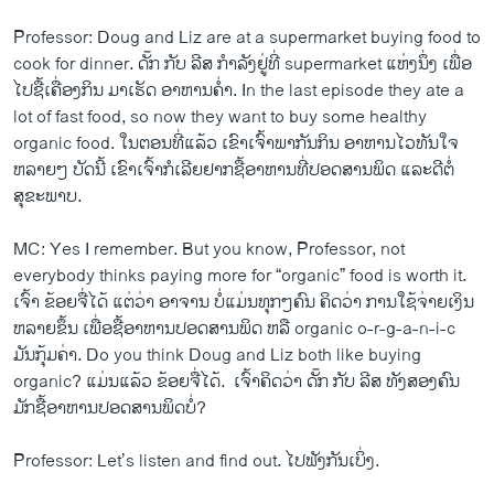
Professor: Doug and Liz are at a supermarket buying food to
cook for dinner. ດັ໊ກ ກັບ ລີ​ສ ກຳລັງ​ຢູ່​ທີ່ supermarket ​ແຫ່ງ​ນຶ່ງ ​ເພື່ອ​
ໄປ​ຊື້​ເຄື່ອງກິນ ມາເຮັດ ອາຫານ​ຄ່ຳ. In the last episode they ate a
lot of fast food, so now they want to buy some healthy
organic food. ​ໃນ​ຕອນ​ທີ່​ແລ້ວ ​ເຂົາ​ເຈົ້າ​ພາກັນ​ກິນ ອາຫານ​ໄວ​ທັນ​ໃຈ​
ຫລາຍໆ ບັດນີ້ ​ເຂົາ​ເຈົ້າ​ກໍ​ເລີຍ​ຢາກ​ຊື້​ອາຫານ​ທີ່​ປອດ​ສານພິດ ​ແລະ​ດີ​ຕໍ່​
ສຸຂະພາບ.
MC: Yes I remember. But you know, Professor, not
everybody thinks paying more for “organic” food is worth it. ​
ເຈົ້າ ຂ້ອຍ​ຈື່​ໄດ້ ແຕ່​ວ່າ ອາ​ຈານ ບໍ່​ແມ່ນ​ທຸກໆ​ຄົນ ຄິດ​ວ່າ ການໃຊ້ຈ່າຍ​ເງິນ​
ຫລາຍ​ຂຶ້ນ ເພື່ອຊື້ອາຫານປອດ​ສານພິດ ຫລື organic o-r-g-a-n-i-c
ມັນ​ກຸ້ມ​ຄ່າ. Do you think Doug and Liz both like buying
organic? ແມ່ນ​ແລ້ວ ຂ້ອຍ​ຈື່​ໄດ້. ​ ​ເຈົ້າ​ຄິດ​ວ່າ ດັ໊ກ ກັບ ລີ​ສ ທັງ​ສອງ​ຄົນ
ມັກ​ຊື້​ອາຫານ​ປອດ​ສານພິດ​ບໍ່?
Professor: Let’s listen and find out. ​ໄປ​ຟັງ​ກັນ​ເບິ່ງ.