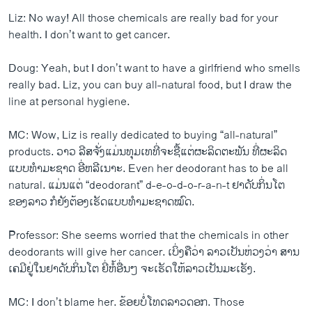
Liz: No way! All those chemicals are really bad for your
health. I don’t want to get cancer.
Doug: Yeah, but I don’t want to have a girlfriend who smells
really bad. Liz, you can buy all-natural food, but I draw the
line at personal hygiene.
MC: Wow, Liz is really dedicated to buying “all-natural”
products. ວາວ ລີ​ສຈັ່ງ​ແມ່ນ​ທຸມ​ເທທີ່​ຈະ​ຊື້​ແຕ່ຜະລິດ​ຕະພັນ ​ທີ່​ຜະລິດ
ແບບ​ທຳ​ມະ​ຊາດ ອີ່ຫລີ​ເນາະ. Even her deodorant has to be all
natural. ​ແມ່ນ​ແຕ່ “deodorant” d-e-o-d-o-r-a-n-t ຢາ​ດັບ​ກິ່ນ​ໂຕ
ຂອງ​ລາວ ກໍ​ຍັງຕ້ອງ​ເຮັດ​ແບບ​ທຳ​ມະ​ຊາດ​ໝົດ.
Professor: She seems worried that the chemicals in other
deodorants will give her cancer. ​ເບິ່ງ​ຄື​ວ່າ ລາວ​ເປັນ​ຫ່ວງ​ວ່າ ສານ​
ເຄມີ​ຢູ່​ໃນຢາ​ດັບ​ກິ່ນ​ໂຕ ຍີ່​ຫໍ້​ອື່ນໆ ຈະ​ເຮັດ​ໃຫ້​ລາວ​ເປັນ​ມະ​ເຮັງ.
MC: I don’t blame her. ຂ້ອຍ​ບໍ່​ໂທດ​ລາວ​ດອກ. Those