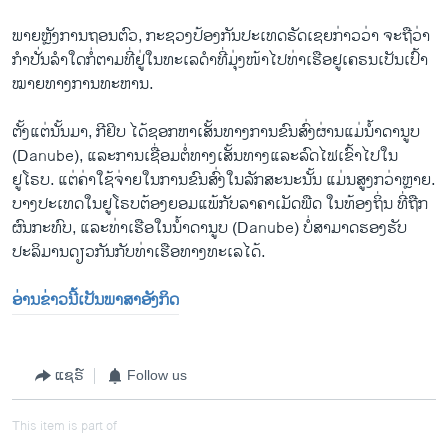
ພາຍຫຼັງ​ການ​ຖອນ​ຕົວ, ກະຊວງ​ປ້ອງ​ກັນ​ປະ​ເທດຣັດ​ເຊຍ​ກ່າວ​ວ່າ ຈະ​ຖື​ວ່າ
ກຳ​ປັ່ນ​ລຳ​ໃດ​ກໍ່ຕາມທີ່ຢູ່ໃນ​ທະ​ເລ​ດຳທີ່​ມຸ່ງ​ໜ້າ​ໄປ​ທ່າ​ເຮືອຢູເຄຣນ​ເປັນ​ເປົ້າ​
ໝາຍ​ທາງ​ການ​ທະຫານ.
ຕັ້ງແຕ່ນັ້ນມາ, ກີຢິບ ໄດ້ຊອກຫາເສັ້ນທາງການຂົນສົ່ງຜ່ານແມ່ນໍ້າດານູບ
(Danube), ແລະການເຊື່ອມຕໍ່ທາງເສັ້ນທາງແລະລົດໄຟເຂົ້າໄປໃນ
ຢູໂຣບ. ແຕ່ຄ່າໃຊ້ຈ່າຍໃນການຂົນສົ່ງໃນລັກສະນະນັ້ນ ແມ່ນສູງກວ່າຫຼາຍ.
ບາງປະເທດໃນຢູໂຣບຕ້ອງຍອມແພ້ກັບລາຄາເມັດພືດ ໃນທ້ອງຖິ່ນ ທີ່ຖືກ
ຜົນກະທົບ, ແລະທ່າເຮືອໃນ​ນ້ຳດານູບ (Danube) ບໍ່ສາມາດຮອງຮັບ
ປະລິມານດຽວກັນກັບທ່າເຮືອທາງທະເລໄດ້.
ອ່ານຂ່າວນີ້ເປັນພາສາອັງກິດ
ແຊຣ໌
Follow us
This item is part of