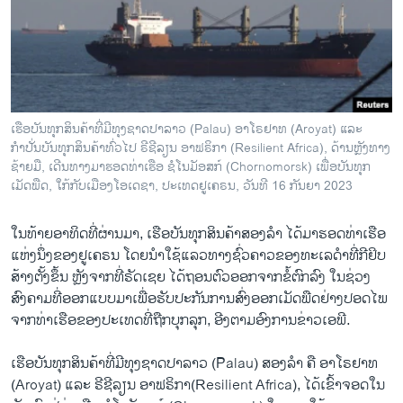
ວິທະຍາສາດ-ເທັກໂນໂລຈີ
ທຸລະກິດ
ພາສາອັງກິດ
ວີດີໂອ
ເຮືອບັນທຸກສິນຄ້າທີ່ມີທຸງຊາດປາລາວ (Palau) ອາໂຣຢາທ (Aroyat) ແລະ
ສຽງ
ກຳປັ່ນບັນທຸກສິນຄ້າທົ່ວໄປ ຣີຊີລຽນ ອາຟຣິກາ (Resilient Africa), ດ້ານຫຼັງທາງ
ຊ້າຍມື, ເດີນທາງມາຮອດທ່າເຮືອ ຊໍໂນມັອສກ໌ (Chornomorsk) ເພື່ອບັນທຸກ
ລາຍການກະຈາຍສຽງ
ເມັດພືດ, ໃກ້ກັບເມືອງໂອເດຊາ, ປະເທດຢູເຄຣນ, ວັນທີ 16 ກັນຍາ 2023
ຕິດຕາມພວກເຮົາ ທີ່
ລາຍງານ
ໃນທ້າຍອາທິດທີ່ຜ່ານມາ, ເຮືອບັນທຸກສິນຄ້າສອງລໍາ ໄດ້ມາຮອດທ່າເຮືອ
ແຫ່ງນຶ່ງຂອງຢູເຄຣນ ໂດຍນໍາໃຊ້ແລວທາງຊົ່ວຄາວຂອງທະເລດໍາທີ່ກີຢິບ
ສ້າງຕັ້ງຂຶ້ນ ຫຼັງຈາກທີ່ຣັດເຊຍ ໄດ້ຖອນຕົວອອກຈາກຂໍ້ຕົກລົງ ໃນຊ່ວງ
ພາສາຕ່າງໆ
ສົງຄາມທີ່ອອກແບບມາເພື່ອຮັບປະກັນການສົ່ງອອກເມັດພືດຢ່າງປອດໄພ
ຈາກທ່າເຮືອຂອງປະເທດທີ່ຖືກບຸກລຸກ, ອີງຕາມອົງການຂ່າວເອພີ.
ເຮືອບັນທຸກສິນຄ້າທີ່ມີທຸງຊາດປາລາວ (Palau) ສອງລໍາ ຄື ອາໂຣຢາທ
(Aroyat) ແລະ ຣີຊີລຽນ ອາຟຣິກາ(Resilient Africa), ໄດ້ເຂົ້າຈອດໃນ