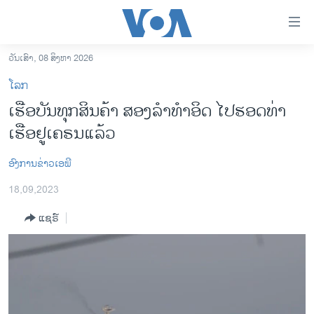
ລິ້ງ
ສຳຫລັບ
ເຂົ້າ
ວັນເສົາ, 08 ສິງຫາ 2026
ຫາ
ໂຮມເພຈ
ໂລກ
ຂ້າມ
ລາວ
ເຮືອບັນທຸກສິນຄ້າ ສອງລຳທຳອິດ ໄປຮອດທ່າ
ຂ້າມ
ອາເມຣິກາ
ເຮືອຢູເຄຣນແລ້ວ
ຂ້າມ
ໄປ
ການເລືອກຕັ້ງ ປະທານາທີບໍດີ ສະຫະລັດ 2024
ຫາ
ອົງການຂ່າວເອພີ
ຂ່າວ​ຈີນ
ຊອກ
18,09,2023
ຄົ້ນ
ໂລກ
ແຊຣ໌
ເອເຊຍ
ອິດສະຫຼະພາບດ້ານການຂ່າວ
ຊີວິດຊາວລາວ
ຊຸມຊົນຊາວລາວ