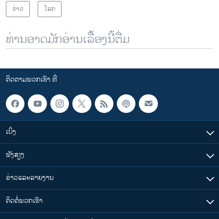
ຂ່າວ
ໂລກ
ທ່ານອາດມັກອ່ານເລື້ອງນີ້ຕື່ມ
ຕິດຕາມພວກເຮົາ ທີ່
ເບິ່ງ
ຟັງສຽງ
ຂ່າວແລະລາຍງານ
ຕິດຕໍ່ພວກເຮົາ