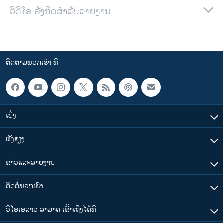
ວີດີໂອ ອັງກິດສຳລັບລາຍງານ
ຕິດຕາມພວກເຮົາ ທີ່
ເບິ່ງ
ຟັງສຽງ
ຂ່າວແລະລາຍງານ
ຕິດຕໍ່ພວກເຮົາ
ວີໂອເອລາວ ສາມາດ ເຂົ້າເຖິງໄດ້ທີ່