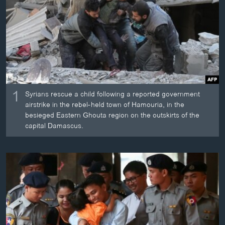
ວິທະຍາສາດ-ເທັກໂນໂລຈີ
ທຸລະກິດ
ພາສາອັງກິດ
ວີດີໂອ
ສຽງ
1
Syrians rescue a child following a reported government
ລາຍການກະຈາຍສຽງ
airstrike in the rebel-held town of Hamouria, in the
ຕິດຕາມພວກເຮົາ ທີ່
besieged Eastern Ghouta region on the outskirts of the
ລາຍງານ
capital Damascus.
ພາສາຕ່າງໆ