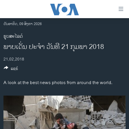
ລິ້ງ
ສຳຫລັບ
ເຂົ້າ
ວັນອາທິດ, 09 ສິງຫາ 2026
ຫາ
ໂຮມເພຈ
ຮູບສະໄລດ໌
ຂ້າມ
ລາວ
ພາບເດັ່ນ ປະຈຳ ວັນທີ 21 ກຸມພາ 2018
ຂ້າມ
ອາເມຣິກາ
ຂ້າມ
21,02,2018
ໄປ
ການເລືອກຕັ້ງ ປະທານາທີບໍດີ ສະຫະລັດ 2024
ຫາ
ແຊຣ໌
ຂ່າວ​ຈີນ
ຊອກ
ຄົ້ນ
ໂລກ
A look at the best news photos from around the world.
ເອເຊຍ
ອິດສະຫຼະພາບດ້ານການຂ່າວ
ຊີວິດຊາວລາວ
ຊຸມຊົນຊາວລາວ