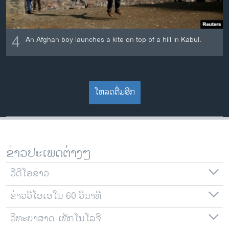
4
An Afghan boy launches a kite on top of a hill in Kabul.
ໂຫລດຕື່ມອີກ
ຂ່າວປະເພດຕ່າງໆ
ວີດີໂອຂ່າວ
ຂ່າວວີໂອເອໃນ 60 ວິນາທີ
ວິທະຍາສາດ-ເທັກໂນໂລຈີ