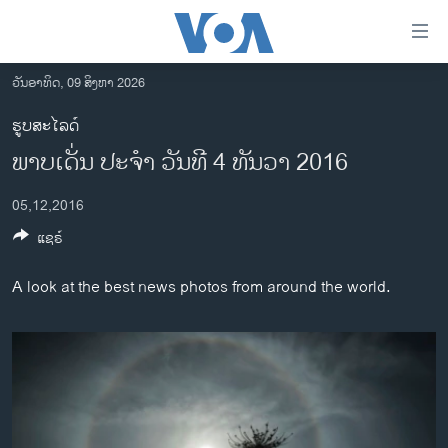
ລິ້ງ
ສຳຫລັບ
ເຂົ້າ
ວັນອາທິດ, 09 ສິງຫາ 2026
ຫາ
ໂຮມເພຈ
ຮູບສະໄລດ໌
ຂ້າມ
ລາວ
ພາບເດັ່ນ ປະຈຳ ວັນທີ 4 ທັນວາ 2016
ຂ້າມ
ອາເມຣິກາ
ຂ້າມ
05,12,2016
ໄປ
ການເລືອກຕັ້ງ ປະທານາທີບໍດີ ສະຫະລັດ 2024
ຫາ
ແຊຣ໌
ຂ່າວ​ຈີນ
ຊອກ
ຄົ້ນ
ໂລກ
A look at the best news photos from around the world.
ເອເຊຍ
ອິດສະຫຼະພາບດ້ານການຂ່າວ
ຊີວິດຊາວລາວ
ຊຸມຊົນຊາວລາວ