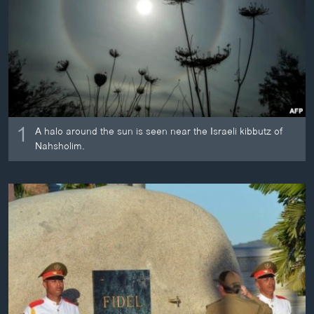
ວິທະຍາສາດ-ເທັກໂນໂລຈີ
ທຸລະກິດ
ພາສາອັງກິດ
ວີດີໂອ
ສຽງ
1
A halo around the sun is seen near the Israeli kibbutz of
ລາຍການກະຈາຍສຽງ
Nahsholim.
ຕິດຕາມພວກເຮົາ ທີ່
ລາຍງານ
ພາສາຕ່າງໆ