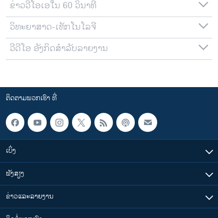
ຂ່າວວີໂອເອໃນ 60 ວິນາທີ
ວິທະຍາສາດ-ເທັກໂນໂລຈີ
ວີດີໂອ ອັງກິດສຳລັບລາຍງານ
ຕິດຕາມພວກເຮົາ ທີ່
ເບິ່ງ
ຟັງສຽງ
ຂ່າວແລະລາຍງານ