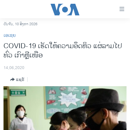
ລິ້ງ
ສຳຫລັບ
ເຂົ້າ
ວັນຈັນ, 10 ສິງຫາ 2026
ຫາ
ໂຮມເພຈ
ເອເຊຍ
ຂ້າມ
ລາວ
COVID-19 ເຮັດໃຫ້ຄວາມອຶດຫິວ ແຜ່ລາມໄປ
ຂ້າມ
ອາເມຣິກາ
ທົ່ວ ເກົາຫຼີເໜືອ
ຂ້າມ
ໄປ
ການເລືອກຕັ້ງ ປະທານາທີບໍດີ ສະຫະລັດ 2024
ຫາ
14,06,2020
ຂ່າວ​ຈີນ
ຊອກ
ແຊຣ໌
ຄົ້ນ
ໂລກ
ເອເຊຍ
ອິດສະຫຼະພາບດ້ານການຂ່າວ
ຊີວິດຊາວລາວ
ຊຸມຊົນຊາວລາວ