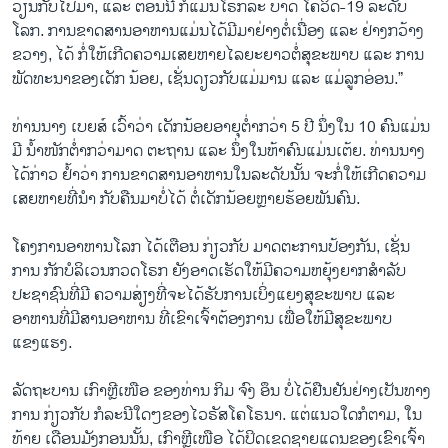
ວຽນກັບໄປມາ, ແລະ ຕອນນີ້ ກໍແມ່ນໂຣກລະ ບາດ ໂຄວິດ-19 ລະດັບ
ໂລກ. ການຂາດສານອາຫານແມ່ນໄດ້ມີມາຢ່າງຕໍ່ເນື່ອງ ແລະ ຢ່າງກວ້າງ
ຂວາງ, ໄດ້ ກໍ່ໃຫ້ເກີດຄວາມເສຍຫາຍໄລຍະຍາວຕໍ່ສຸຂະພາບ ແລະ ການ
ພັດທະນາຂອງເດັກ ນ້ອຍ, ເຊັ່ນດຽວກັບແມ່ມານ ແລະ ແມ່ລູກອ່ອນ.”
ທ່ານນາງ ເບຍສ໌ ເວົ້າວ່າ ເດັກນ້ອຍອາຍຸຕໍ່າກວ່າ 5 ປີ ນຶ່ງໃນ 10 ຄົນແມ່ນ
ມີ ນໍ້າໜັກຕໍ່າກວ່າມາດ ຕະຖານ ແລະ ນຶ່ງໃນຫ້າຄົນແມ່ນເຕ້ຍ. ທ່ານນາງ
ໄດ້ກ່າວ ຢໍ້າວ່າ ການຂາດສານອາຫານໃນລະດັບນັ້ນ ຈະກໍ່ໃຫ້ເກີດຄວາມ
ເສຍຫາຍທີ່ນຳ ກັບຄືນມາບໍ່ໄດ້ ຕໍ່ເດັກນ້ອຍຫຼາຍຮ້ອຍພັນຄົນ.
ໂຄງການອາຫານໂລກ ໄດ້ເຕືອນ ກ່ຽວກັບ ມາດຕະການປ້ອງກັນ, ເຊັ່ນ
ການ ກັກບໍລິເວນກວດໂຣກ ຍັງອາດເຮັດໃຫ້ມີຄວາມຫຍຸ້ງຍາກສຳລັບ
ປະຊາຊົນທີ່ມີ ຄວາມສ່ຽງທີ່ຈະໄດ້ຮັບການເບິ່ງແຍງສຸຂະພາບ ແລະ
ອາຫານທີ່ມີສານອາຫານ ທີ່ເຂົາເຈົ້າຕ້ອງການ ເພື່ອໃຫ້ມີສຸຂະພາບ
ແຂງແຮງ.
ລັດຖະບານ ເກົາຫຼີເໜືອ ຂອງທ່ານ ກິມ ຈົງ ອຶນ ບໍ່ໄດ້ຢືນຢັນຢ່າງເປັນທາງ
ການ ກ່ຽວກັບ ກໍລະນີໃດໆຂອງໄວຣັສໂຄໂຣນາ. ແຕ່ແນວໃດກໍຕາມ, ໃນ
ທ້າຍ ເດືອນມັງກອນນັ້ນ, ເກົາຫຼີເໜືອ ໄດ້ປິດເຂດຊາຍແດນຂອງເຂົາເຈົ້າ