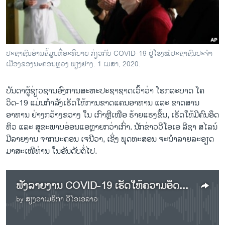
ວິທະຍາສາດ-ເທັກໂນໂລຈີ
ທຸລະກິດ
ພາສາອັງກິດ
ປະຊາຊົນອ່ານຂໍ້ມູນທີ່ອະທິບາຍ ກ່ຽວກັບ COVID-19 ຢູ່ໂຮງໝໍປະຊາຊົນປະຈຳ
ວີດີໂອ
ເມືອງຂອງນະຄອນຫຼວງ ພຽງຢາງ. 1 ເມສາ, 2020.
ສຽງ
ບັນດາຜູ້ຊ່ຽວຊານອົງການສະຫະປະຊາຊາດເວົ້າວ່າ ໂຣກລະບາດ ໂຄ
ລາຍການກະຈາຍສຽງ
ວິດ-19 ແມ່ນກຳລັງເຮັດໃຫ້ການຂາດແຄນອາຫານ ແລະ ຂາດສານ
ຕິດຕາມພວກເຮົາ ທີ່
ອາຫານ ຢ່າງກວ້າງຂວາງ ໃນ ເກົາຫຼີເໜືອ ຮ້າຍແຮງຂຶ້ນ, ເຮັດໃຫ້ມີຄົນອຶດ
ລາຍງານ
ຫິວ ແລະ ສຸຂະພາບອ່ອນແອຫຼາຍກວ່າເກົ່າ. ນັກຂ່າວວີໂອເອ ລີຊາ ສໄລນ໌
ມີລາຍງານ ຈາກນະຄອນ ເຈນີວາ, ເຊິ່ງ ພຸດທະສອນ ຈະນຳລາຍລະອຽດ
ມາສະເໜີທ່ານ ໃນອັນດັບຕໍ່ໄປ.
ພາສາຕ່າງໆ
ຟັງລາຍງານ COVID-19 ເຮັດໃຫ້ຄວາມອຶດຫິວ ແຜ່ລາມໄປທົ່ວ ເກົາຫຼີເໜືອ
by
ສຽງອາເມຣິກາ ວີໂອເອລາວ
No media source currently available