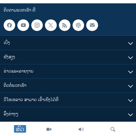
ຕິດຕາມພວກເຮົາ ທີ່
ເບິ່ງ
ຟັງສຽງ
ຂ່າວແລະລາຍງານ
ຕິດຕໍ່ພວກເຮົາ
ວີໂອເອລາວ ສາມາດ ເຂົ້າເຖິງໄດ້ທີ່
​ລິ້ງ​ຕ່າງໆ
ສົດ
ຕາມເວລາໃນລາວ