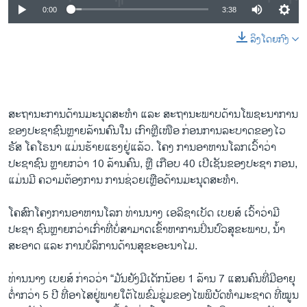
0:00
3:38
ລິງໂດຍກົງ
ສະຖານະການດ້ານມະນຸດສະທຳ ແລະ ສະຖານະພາບດ້ານໂພຊະນາການ
ຂອງປະຊາຊົນຫຼາຍລ້ານຄົນໃນ ເກົາຫຼີເໜືອ ກ່ອນການລະບາດຂອງໄວ
ຣັສ ໂຄໂຣນາ ແມ່ນຮ້າຍແຮງຢູ່ແລ້ວ. ໂຄງ ການອາຫານໂລກເວົ້າວ່າ
ປະຊາຊົນ ຫຼາຍກວ່າ 10 ລ້ານຄົນ, ຫຼື ເກືອບ 40 ເປີເຊັນຂອງປະຊາ ກອນ,
ແມ່ນມີ ຄວາມຕ້ອງການ ການຊ່ວຍເຫຼືອດ້ານມະນຸດສະທຳ.
ໂຄສົກໂຄງການອາຫານໂລກ ທ່ານນາງ ເອລິຊາເບັດ ເບຍສ໌ ເວົ້າວ່າມີ
ປະຊາ ຊົນຫຼາຍກວ່າເກົ່າທີ່ບໍ່ສາມາດເຂົ້າຫາການປິ່ນປົວສຸຂະພາບ, ນໍ້າ
ສະອາດ ແລະ ການບໍລິການດ້ານສຸຂະອະນາໄມ.
ທ່ານນາງ ເບຍສ໌ ກ່າວວ່າ “ມັນຍັງມີເດັກນ້ອຍ 1 ລ້ານ 7 ແສນຄົນທີ່ມີອາຍຸ
ຕໍ່າກວ່າ 5 ປີ ທີ່ອາໄສຢູ່ພາຍໃຕ້ໄພຂົ່ມຂູ່ມຂອງໄພພິບັດທຳມະຊາດ ທີ່ໝູນ