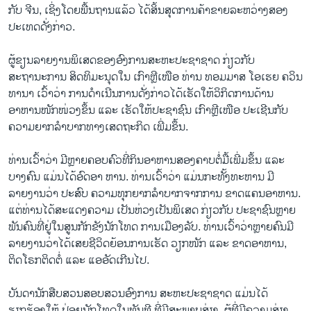
ກັບ ຈີນ, ເຊິ່ງໂດຍພື້ນຖານແລ້ວ ໄດ້ສິ້ນສຸດການຄ້າຂາຍລະຫວ່າງສອງ
ປະເທດດັ່ງກ່າວ.
ຜູ້ຂຽນລາຍງານພິເສດຂອງອົງການສະຫະປະຊາຊາດ ກ່ຽວກັບ
ສະຖານະການ ສິດທິມະນຸດໃນ ເກົາຫຼີເໜືອ ທ່ານ ທອມມາສ ໂອເຮຍ ຄວິນ
ທານາ ເວົ້າວ່າ ການດຳເນີນການດັ່ງກ່າວໄດ້ເຮັດໃຫ້ວິກິດການດ້ານ
ອາຫານໜັກໜ່ວງຂຶ້ນ ແລະ ເຮັດໃຫ້ປະຊາຊົນ ເກົາຫຼີເໜືອ ປະເຊີນກັບ
ຄວາມຍາກລຳບາກທາງເສດຖະກິດ ເພີ່ມຂຶ້ນ.
ທ່ານເວົ້າວ່າ ມີຫຼາຍຄອບຄົວທີ່ກິນອາຫານສອງຄາບຕໍ່ມື້ເພີ່ມຂຶ້ນ ແລະ
ບາງຄົນ ແມ່ນໄດ້ອົດອາ ຫານ. ທ່ານເວົ້າວ່າ ແມ່ນກະທັ້ງທະຫານ ມີ
ລາຍງານວ່າ ປະສົບ ຄວາມທຸກຍາກລຳບາກຈາກການ ຂາດແຄນອາຫານ.
ແຕ່ທ່ານໄດ້ສະແດງຄວາມ ເປັນຫ່ວງເປັນພິເສດ ກ່ຽວກັບ ປະຊາຊົນຫຼາຍ
ພັນຄົນທີ່ຢູ່ໃນສູນກັກຂັງນັກໂທດ ການເມືອງລັບ. ທ່ານເວົ້າວ່າຫຼາຍຄົນມີ
ລາຍງານວ່າໄດ້ເສຍຊີວິດຍ້ອນການເຮັດ ວຽກໜັກ ແລະ ຂາດອາຫານ,
ຕິດໂຣກຕິດຕໍ່ ແລະ ແອອັດເກີນໄປ.
ບັນດານັກສືບສວນສອບສວນອົງການ ສະຫະປະຊາຊາດ ແມ່ນໄດ້
ຮຽກຮ້ອງໃຫ້ ປ່ອຍນັກໂທດໃນທັນທີ ທີ່ມີສະພາບສ່ຽງ, ຜູ້ທີ່ມີຄວາມສ່ຽງ