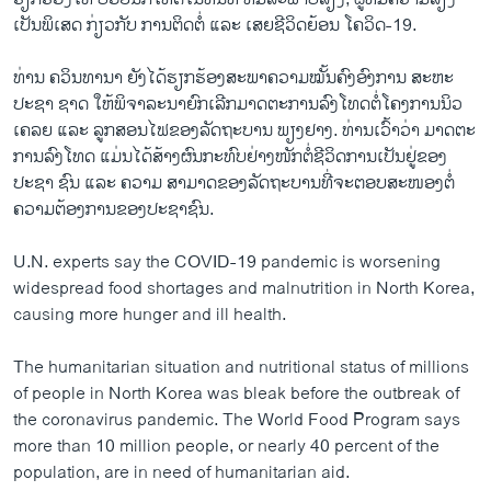
ເປັນພິເສດ ກ່ຽວກັບ ການຕິດຕໍ່ ແລະ ເສຍຊີວິດຍ້ອນ ໂຄວິດ-19.
ທ່ານ ຄວິນທານາ ຍັງໄດ້ຮຽກຮ້ອງສະພາຄວາມໝັ້ນຄົງອົງການ ສະຫະ
ປະຊາ ຊາດ ໃຫ້ພິຈາລະນາຍົກເລີກມາດຕະການລົງໂທດຕໍ່ໂຄງການນິວ
ເຄລຍ ແລະ ລູກສອນໄຟຂອງລັດຖະບານ ພຽງຢາງ. ທ່ານເວົ້າວ່າ ມາດຕະ
ການລົງໂທດ ແມ່ນໄດ້ສ້າງຜົນກະທົບຢ່າງໜັກຕໍ່ຊີວິດການເປັນຢູ່ຂອງ
ປະຊາ ຊົນ ແລະ ຄວາມ ສາມາດຂອງລັດຖະບານທີ່ຈະຕອບສະໜອງຕໍ່
ຄວາມຕ້ອງການຂອງປະຊາຊົນ.
U.N. experts say the COVID-19 pandemic is worsening
widespread food shortages and malnutrition in North Korea,
causing more hunger and ill health.
The humanitarian situation and nutritional status of millions
of people in North Korea was bleak before the outbreak of
the coronavirus pandemic. The World Food Program says
more than 10 million people, or nearly 40 percent of the
population, are in need of humanitarian aid.