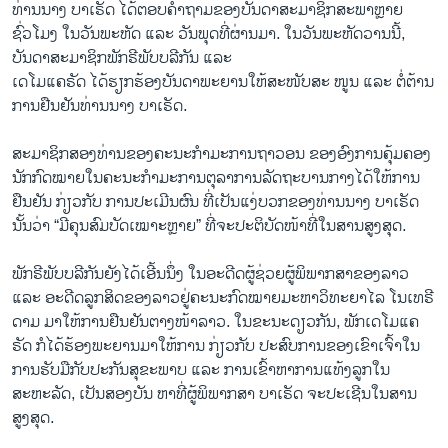
ທ່ານນາງ ບາເຣັດ ໄດ້ຕອບຄຳຖາມຂອງບັນດາສະມາຊິກສະພາຫຼາຍ
ຊົ່ວໂມງ ໃນວັນພະຫັດ ແລະ ວັນພຸດທີ່ຜ່ານມາ. ໃນວັນພະຫັດວານນີ້,
ບັນດາສະມາຊິກພັກຣີພັບບລີກັນ ແລະ
ເດໂມແຄຣັດ ໄດ້ຮຽກຮ້ອງບັນດາພະຍານໃຫ້ສະໜັບສະ ໜູນ ແລະ ຕໍ່ຕ້ານ
ການຢືນຢັນທ່ານນາງ ບາເຣັດ.
ສະມາຊິກສອງທ່ານຂອງຄະນະກຳມະການຖາວອນ ຂອງອົງການຄຸ້ມຄອງ
ນັກກົດໝາຍໃນຄະນະກຳມະການຕຸລາການລັດຖະບານກາງໄດ້ໃຫ້ການ
ຢືນຢັນ ກ່ຽວກັບ ການປະເມີນຜົນ ທີ່ເປັນແງ່ບວກຂອງທ່ານນາງ ບາເຣັດ
ນັ້ນວ່າ “ມີຄຸນສົມບັດເໝາະຫຼາຍ” ທີ່ຈະປະຕິບັດໜ້າທີ່ໃນສານສູງສຸດ.
ພັກຣີພັບບລີກັນຍັງໄດ້ເອີ້ນນຶ່ງ ໃນອະດີດຜູ້ຊ່ວຍຜູ້ພິພາກສາຂອງລາວ
ແລະ ອະດີດລູກສິດຂອງລາວຢູ່ຄະນະກົດໝາຍມະຫາວິທະຍາໄລ ໂນເທຣີ
ດາມ ມາໃຫ້ການຢືນຢັນຕາງໜ້າລາວ. ໃນຂະນະດຽວກັນ, ພັກເດໂມແຄ
ຣັດ ກໍໄດ້ຮ້ອງພະຍານມາໃຫ້ການ ກ່ຽວກັບ ປະສົບການຂອງເຂົາເຈົ້າໃນ
ການຮັບມືກັບປະກັນສຸຂະພາບ ແລະ ການເຂົ້າຫາການແທ້ງລູກໃນ
ສະຫະລັດ, ເປັນສອງບັນ ຫາທີ່ຜູ້ພິພາກສາ ບາເຣັດ ຈະປະເຊີນໃນສານ
ສູງສຸດ.