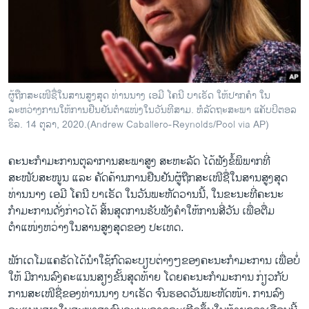
ວິທະຍາສາດ-ເທັກໂນໂລຈີ
ທຸລະກິດ
ພາສາອັງກິດ
ວີດີໂອ
ຜູ້ຖືກສະເໜີຊື່ໃນສານສູງສຸດ ທ່ານນາງ ເອມີ ໂຄນີ ບາເຣັດ ໃຫ້ປາກຄຳ ໃນ
ສຽງ
ລະຫວ່າງການໃຫ້ການຢືນຢັນຕຳແໜ່ງໃນວັນທີສາມ. ຫໍລັດຖະສະພາ ແຄັບປິຕອລ
ຮິລ. 14 ຕຸລາ, 2020.(Andrew Caballero-Reynolds/Pool via AP)
ລາຍການກະຈາຍສຽງ
ຕິດຕາມພວກເຮົາ ທີ່
ຄະນະກຳມະການຕຸລາການສະພາສູງ ສະຫະລັດ ໄດ້ຟັງຂໍ້ພິພາກທີ່
ລາຍງານ
ສະໜັບສະໜູນ ແລະ ຄັດຄ້ານການຢືນຢັນຜູ້ຖືກສະເໜີຊື່ໃນສານສູງສຸດ
ທ່ານນາງ ເອມີ ໂຄນີ ບາເຣັດ ໃນວັນພະຫັດວານນີ້, ໃນຂະນະທີ່ຄະນະ
ກຳມະການດັ່ງກ່າວໄດ້ ສິ້ນສຸດການຮັບຟັງຄຳໃຫ້ການສີ່ວັນ ເພື່ອຕື່ມ
ພາສາຕ່າງໆ
ຕຳແໜ່ງຫວ່າງໃນສານສູງສຸດຂອງ ປະເທດ.
ພັກເດໂມແຄຣັດໄດ້ນຳໃຊ້ກົດລະບຽບຕ່າງໆຂອງຄະນະກຳມະການ ເພື່ອບໍ່
ໃຫ້ ມີການລົງຄະແນນສຽງຂັ້ນສຸດທ້າຍ ໂດຍຄະນະກຳມະການ ກ່ຽວກັບ
ການສະເໜີຊື່ຂອງທ່ານນາງ ບາເຣັດ ຈົນຮອດວັນພະຫັດໜ້າ. ການລົງ