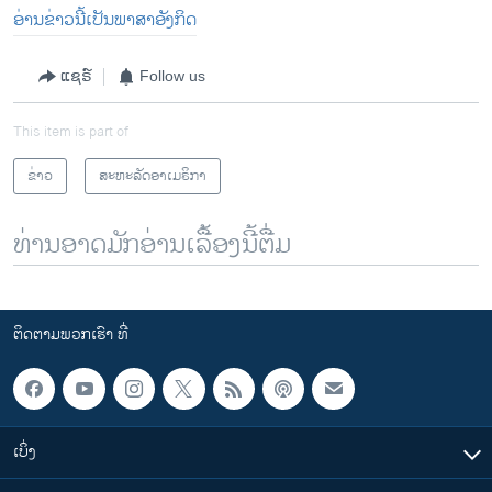
ອ່ານຂ່າວນີ້ເປັນພາສາອັງກິດ
ແຊຣ໌
Follow us
This item is part of
ຂ່າວ
ສະຫະລັດອາເມຣິກາ
ທ່ານອາດມັກອ່ານເລື້ອງນີ້ຕື່ມ
ຕິດຕາມພວກເຮົາ ທີ່
ເບິ່ງ