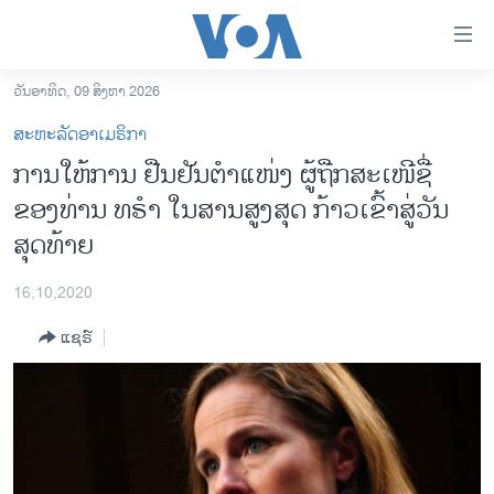
ລິ້ງ
ສຳຫລັບ
ເຂົ້າ
ວັນອາທິດ, 09 ສິງຫາ 2026
ຫາ
ໂຮມເພຈ
ສະຫະລັດອາເມຣິກາ
ຂ້າມ
ລາວ
ການໃຫ້ການ ຢືນຢັນຕຳແໜ່ງ ຜູ້ຖືກສະເໜີຊື່
ຂ້າມ
ອາເມຣິກາ
ຂອງທ່ານ ທຣຳ ໃນສານສູງສຸດ ກ້າວເຂົ້າສູ່ວັນ
ຂ້າມ
ໄປ
ການເລືອກຕັ້ງ ປະທານາທີບໍດີ ສະຫະລັດ 2024
ສຸດທ້າຍ
ຫາ
ຂ່າວ​ຈີນ
ຊອກ
16,10,2020
ຄົ້ນ
ໂລກ
ແຊຣ໌
ເອເຊຍ
ອິດສະຫຼະພາບດ້ານການຂ່າວ
ຊີວິດຊາວລາວ
ຊຸມຊົນຊາວລາວ