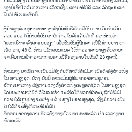
ຄະແນນສຽງໃນສະພາສູງຄົບຄະນະອາດຈະເກີດຂຶ້ນໃນທ້າຍຂອງເດືອນນີ້,
ພຽງບໍ່ເທົ່າໃດວັນກ່ອນການເລືອກຕັ້ງປະທານາທິບໍດີ ແລະ ລັດຖະສະພາ
ໃນວັນທີ 3 ພະຈິກນີ້.
ຜູ້ນຳສຽງສ່ວນຫຼາຍສະພາສູງສັງກັດພັກຣີພັບບລີກັນ ທ່ານ ມິດຈ໌ ແມັກ
ຄອນ ແນລ ໄດ້ກ່າວຕໍ່ບັນ ດານັກຂ່າວໃນລັດເຄັນຕັກກີ ຂອງທ່ານວ່າ
“ພວກເຮົາຈະລົງຄະແນນສຽງ“ ເພື່ອຢືນຢັນຜູ້ຖືກສະ ເໜີຊື່ ທ່ານນາງ ບາ
ເຣັດ ອາຍຸ 48 ປີ. ທ່ານ ແມັກຄອນແນລ ໄດ້ກ່າວວ່າສະພາສູງຄົບຄະນະ
ຈະເລີ່ມການພິຈາລະນາການສະເໜີຊື່ຂອງລາວໃນວັນທີ 23 ຕຸລານີ້.
ທ່ານນາງ ບາເຣັດ ຈະເປັນແມ່ຍິງຄົນທີຫ້າທີ່ເຄີຍມີມາ ເພື່ອດຳລົງຕຳແໜ່ງ
ໃນ ສານສູງສຸດ. ປັດຈຸ ບັນນີ້ ລາວແມ່ນຜູ້ພິພາກສາສານອຸທອນ
ລັດຖະບານກາງ ເຊິ່ງການແຕ່ງຕັ້ງຕຳແໜ່ງຕະຫຼອດຊີວິດ ໃນສານສູງສຸດ
ໂດຍປະທານາທິບໍດີ ດໍໂນລ ທຣຳ ຈະເຮັດໃຫ້ພວກຫົວອະນຸລັກນິຍົມມີ
ຄວາມໄດ້ປຽບຢ່າງຈະແຈ້ງ 6 ຕໍ່ 3 ສຽງໃນສານສູງສຸດ, ເຊິ່ງມີຄວາມເປັນ
ໄປໄດ້ທີ່ຈະສົ່ງຜົນກະທົບຕໍ່ຜົນ
ທີ່ອອກມາຂອງຄວາມຂັດແຍ້ງທາງກົດໝາຍ ສະຫະລັດ ເປັນເວລາຫຼາຍ
ທົດສະວັດ.