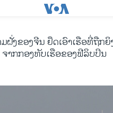
ຝັ່ງຂອງຈີນ ຢຶດເອົາເຮືອທີ່ຖືກຍ
 ຈາກກອງທັບເຮືອຂອງຟີລິບປິນ