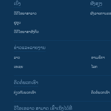
ເບິ່ງ
ຟັງສຽງ
ວີດີໂອພາສາລາວ
ຟັງລາຍການຂອງ
ຢູທູບ
ວີດີໂອພາສາອັງກິດ
ຂ່າວແລະລາຍງານ
ລາວ
ອາເມຣິກາ
ເອເຊຍ
ໂລກ
ຕິດຕໍ່ພວກເຮົາ
ກ່ຽວກັບພວກເຮົາ
ຕິດຕໍ່ພວກເຮົາ
ວີໂອເອລາວ ສາມາດ ເຂົ້າເຖິງໄດ້ທີ່