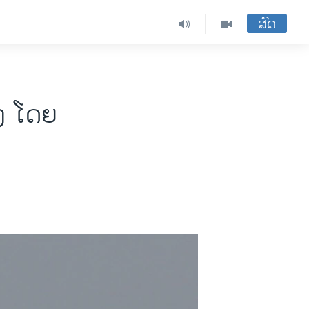
ສົດ
ິງ ໂດຍ