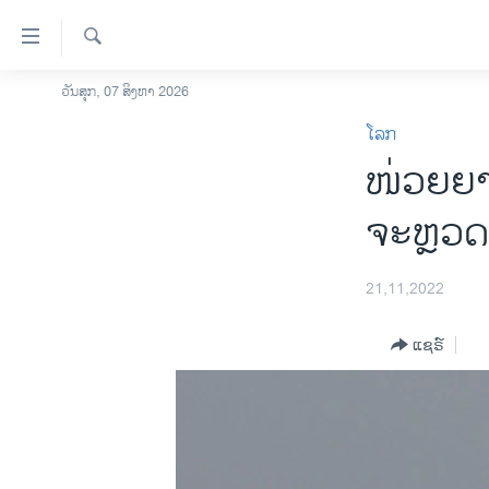
ລິ້ງ
ສຳຫລັບ
ເຂົ້າ
ຄົ້ນຫາ
ວັນສຸກ, 07 ສິງຫາ 2026
ໂຮມເພຈ
ຫາ
ໂລກ
ລາວ
ຂ້າມ
ໜ່ວຍຍາມ
ຂ້າມ
ອາເມຣິກາ
ຂ້າມ
ການເລືອກຕັ້ງ ປະທານາທີບໍດີ ສະຫະລັດ
ຈະຫຼວດ
ໄປ
2024
ຫາ
ຂ່າວ​ຈີນ
ຊອກ
21,11,2022
ຄົ້ນ
ໂລກ
ແຊຣ໌
ເອເຊຍ
ອິດສະຫຼະພາບດ້ານການຂ່າວ
ຊີວິດຊາວລາວ
ຊຸມຊົນຊາວລາວ