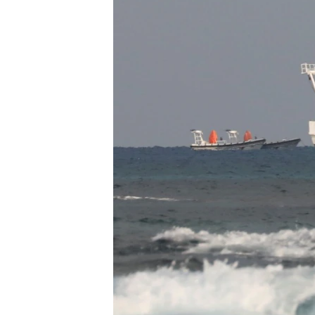
ວິທະຍາສາດ-ເທັກໂນໂລຈີ
ທຸລະກິດ
ພາສາອັງກິດ
ວີດີໂອ
ສຽງ
ລາຍການກະຈາຍສຽງ
ລາຍງານ