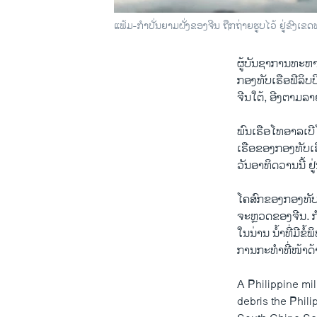
ແຟ້ມ-ກໍາປັ່ນຍາມຝັ່ງຂອງຈີນ ຖືກຖ່າຍຮູບໄວ້ ຢູ່ຂົງ
ຜູ້ບັນຊາການທະຫານຂ
ກອງທັບເຮືອຟີລິບປ
ຈີນໃຕ້, ອີງຕາມລ
ພົນເຮືອໂທອາລເບີໂ
ເຮືອຂອງກອງທັບເຮືອ
ວັນອາທິດວານນີ້ ຢ
ໂຄສົກຂອງກອງທັບຟີລິ
ຈະຫຼວດຂອງຈີນ. ກໍ
ໃນນ່ານ ນໍ້າທີ່ມີຂ
ການກະທໍາທີ່ໜ້າດ້າ
A Philippine mi
debris the Phili