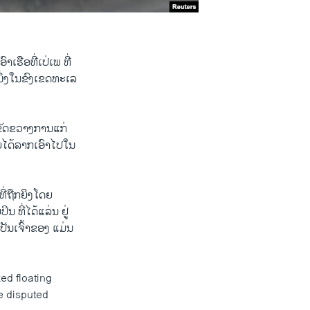
ເຮືອ​ທີ່ເປ່ເພ ທີ່
ນນຶ່ງໃນຂົງເຂດທະເລ
າຂັດຂວາງການ​ແກ່
ດ​ຍໄດ້ລາກເອົາໄປໃນ
່​ຖືກ​ຍິງ​ໂດຍ
 ທີ່ໄດ້ແລ່ນ ຢູ່
ເປັນເຈົ້າຂອງ ແມ່ນ
ed floating
he disputed