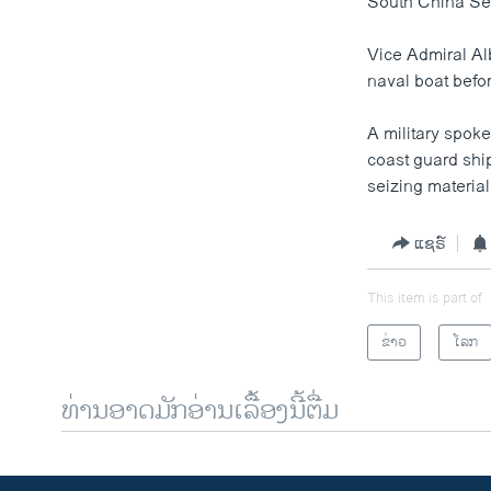
South China Se
Vice Admiral Al
naval boat befor
A military spok
coast guard ship
seizing materia
ແຊຣ໌
This item is part of
ຂ່າວ
ໂລກ
ທ່ານອາດມັກອ່ານເລື້ອງນີ້ຕື່ມ