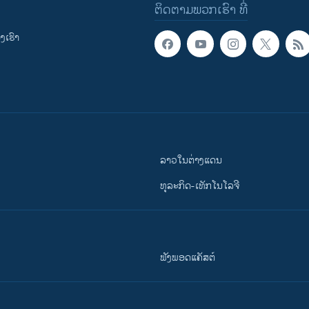
ຕິດຕາມພວກເຮົາ ທີ່
ເຮົາ
ລາວໃນຕ່າງແດນ
ທຸລະກິດ-ເທັກໂນໂລຈີ
ຟັງພອດແຄັສຕ໌