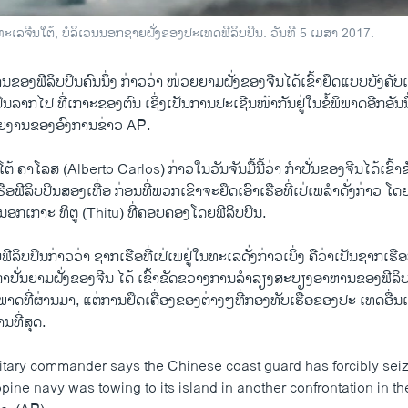
ເຂດທະເລຈີນໃຕ້, ບໍລິເວນນອກຊາຍຝັ່ງຂອງປະເທດຟີລິບປິນ. ວັນທີ 5 ເມສາ 2017.
ອງຟີລິບປິນຄົນ​ນຶ່ງ ກ່າວວ່າ ໜ່ວຍຍາມຝັ່ງຂອງຈີນໄດ້​ເຂົ້າຢຶດ​ແບບບັງຄັບເອົາ​
ິນລາກໄປ ທີ່ເກາະຂອງຕົນ ເຊິ່ງເປັນການປະເຊີນໜ້າກັນຢູ່ໃນຂໍ້ພິພາດອີກອັ
າຍງານຂອງອົງການຂ່າວ AP.
ຕ້ ຄາໂລສ (Alberto Carlos) ກ່າວໃນວັນຈັນມື້ນີ້ວ່າ ກໍາປັ່ນຂອງຈີນໄດ້ເຂົ້
ຟີລິບປິນສອງເທື່ອ ກ່ອນທີ່ພວກເຂົາຈະຢຶດເອົາເຮືອ​ທີ່ເປ່ເພ​ລຳດັ່ງກ່າວ ​ໂ
ູ່ນອກເກາະ ທິຕູ (Thitu) ທີ່ຄອບຄອງໂດຍຟີລິບປິນ.
ບປິນກ່າວວ່າ ​ຊາກ​ເຮືອ​ທີ່​ເປ່​ເພຢູ່ໃນທະເລດັ່ງກ່າວເບິ່ງ ຄືວ່າເປັນຊາກເຮືອ​ທີ
າປັ່ນຍາມຝັ່ງຂອງຈີນ ໄດ້ ເຂົ້າຂັດຂວາງການລໍາລຽງສະບຽງອາຫານຂອງຟີລິບປິນ
ໍ້ພິພາດທີ່ຜ່ານມາ, ແຕ່ການຢຶດເຄື່ອງຂອງຕ່າງໆທີ່ກອງທັບເຮືອຂອງປະ ເທດອື່ນ
ນທີ່ສຸດ.
litary commander says the Chinese coast guard has forcibly seiz
ppine navy was towing to its island in another confrontation in t