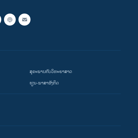
ສຸຂະພາບກັບວິທະຍາສາດ
ຮຽນ-ພາສາອັງກິດ