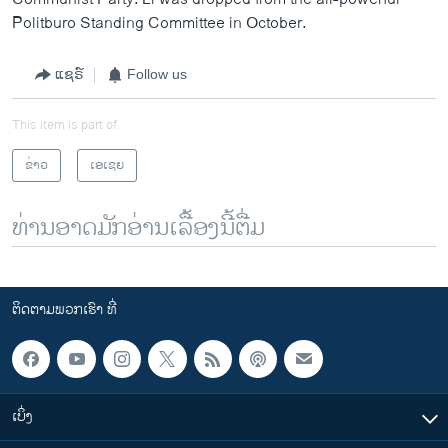
Politburo Standing Committee in October.
ແຊຣ໌
Follow us
This item is part of
ຂ່າວ
ເອເຊຍ
ທ່ານອາດມັກອ່ານເລື້ອງນີ້ຕື່ມ
ຕິດຕາມພວກເຮົາ ທີ່
ເບິ່ງ