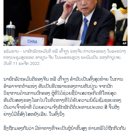
ວິທະຍາສາດ-ເທັກໂນໂລຈີ
ທຸລະກິດ
ພາສາອັງກິດ
ວີດີໂອ
ສຽງ
ແຟ້ມພາບ - ນາຍົກລັດຖະມົນຕີ ຫລີ ເກີ້ຈຽງ ຂອງຈີນ ກ່າວຖະແຫລງ ໃນລະຫວ່າງ
ກອງປະຊຸມສຸດຍອດ ອາຊຽນ-ຈີນ ໃນນະຄອນຫຼວງ ພະນົມເປັນ ຂອງກຳປູເຈຍ,
ລາຍການກະຈາຍສຽງ
ຕິດຕາມພວກເຮົາ ທີ່
ວັນທີ 11 ພະຈິກ 2022.
ລາຍງານ
ນາຍົກລັດຖະມົນຕີຂອງຈີນ ຫລີ ເກີ້ຈຽງ ຄຳນັບເປັນຄັ້ງສຸດທ້າຍ ໃນການ
ອຳລາຈາກຕຳແໜ່ງ ອັນເປັນຂີດໝາຍຂອງການຫັນປ່ຽນ ຈາກນັກ
ພາສາຕ່າງໆ
ວິຊາການດ້ານການປົກຄອງ ຜູ້ທີ່ໄດ້ຊ່ວຍຊີ້ນຳເສດຖະກິດທີ່ໃຫຍ່ສຸດ
ອັນດັບສອງຂອງໂລກໄປໃນທິດທາງທີ່ໄດ້ຮັບຄວາມນິຍົມຊົມຊອບຂອງ
ບັນດາເຈົ້າໜ້າທີ່ ດ້ວຍຄວາມຈົງຮັກພັກດີຕໍ່ປະທານປະເທດ ສີ ຈິ້ນຜິງ
ຢ່າງບໍ່ມີຂໍ້ສົງໄສຫຍັງເລີຍ. ໃນຄັ້ງນຶ່ງ
ຊຶ່ງຖືກມອງກັນວ່າ ມີທ່າ​ທາງ​ທີ່​ຈະເປັນຜູ້ນຳຂັ້ນສູງ ທ່ານຫລີໄດ້ຖືກກີດກັນ