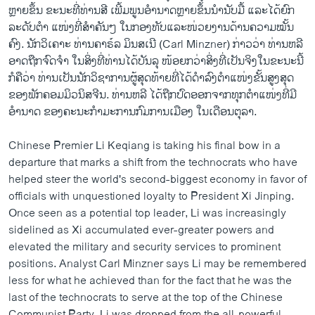
ຫຼາຍຂຶ້ນ ຂະນະທີ່ທ່ານສີ ເພີ້ມພູນອຳນາດຫຼາຍຂຶ້ນ​ນຳນັບມື້ ແລະໄດ້ຍົກ
ລະດັບຕຳ ແໜ່ງທີ່ສຳຄັນໆ ໃນກອງທັບແລະໜ່ວຍງານດ້ານຄວາມໝັ້ນ
ຄົງ. ນັກວິເຄາະ ທ່ານຄາ​ຣ໌​ລ ມິນສເນີ (Carl Minzner) ກ່າວວ່າ ທ່ານຫລີ
ອາດຖືກຈົດຈຳ ໃນສິ່ງທີ່ທ່ານໄດ້ບັນລຸ ໜ້ອຍກວ່າສິ່ງທີ່ເປັນຈິງໃນຂະນະນີ້
ກໍຄືວ່າ ທ່ານເປັນນັກວິຊາການຜູ້ສຸດທ້າຍທີ່ໄດ້ດຳລົງຕຳແໜ່ງຂັ້ນສູງສຸດ
ຂອງພັກຄອມມິວນິສຈີນ. ທ່ານຫລີ ໄດ້ຖືກປົດອອກຈາກທຸກຕຳແໜ່ງທີ່ມີ
ອຳນາດ ຂອງຄະນະກຳມະການກົມການເມືອງ ໃນເດືອນຕຸລາ.
Chinese Premier Li Keqiang is taking his final bow in a
departure that marks a shift from the technocrats who have
helped steer the world's second-biggest economy in favor of
officials with unquestioned loyalty to President Xi Jinping.
Once seen as a potential top leader, Li was increasingly
sidelined as Xi accumulated ever-greater powers and
elevated the military and security services to prominent
positions. Analyst Carl Minzner says Li may be remembered
less for what he achieved than for the fact that he was the
last of the technocrats to serve at the top of the Chinese
Communist Party. Li was dropped from the all-powerful