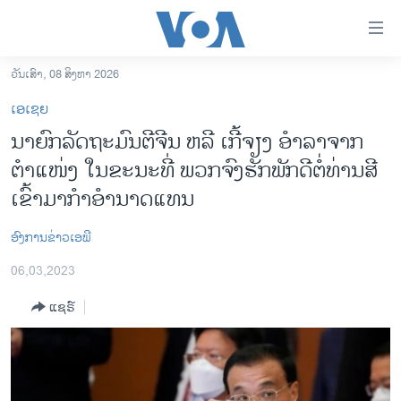
ລິ້ງ
ສຳຫລັບ
ເຂົ້າ
ວັນເສົາ, 08 ສິງຫາ 2026
ຫາ
ໂຮມເພຈ
ເອເຊຍ
ຂ້າມ
ລາວ
ນາຍົກລັດຖະມົນຕີຈີນ ຫລີ ເກີ້ຈຽງ ອຳລາຈາກ
ຂ້າມ
ອາເມຣິກາ
ຕຳແໜ່ງ ໃນຂະນະທີ່ ພວກຈົງຮັກພັກດີຕໍ່ທ່ານສີ
ຂ້າມ
ໄປ
ການເລືອກຕັ້ງ ປະທານາທີບໍດີ ສະຫະລັດ 2024
ເຂົ້າມາກຳອຳນາດແທນ
ຫາ
ຂ່າວ​ຈີນ
ຊອກ
ອົງການຂ່າວເອພີ
ຄົ້ນ
ໂລກ
06,03,2023
ເອເຊຍ
ແຊຣ໌
ອິດສະຫຼະພາບດ້ານການຂ່າວ
ຊີວິດຊາວລາວ
ຊຸມຊົນຊາວລາວ