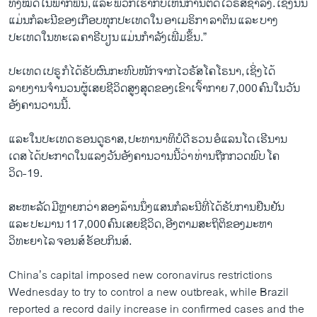
ທັງໝົດໃນພາກພື້ນ, ແລະ ພວກເຮົາກໍບໍ່ເຫັນການຕິດໄວຣັສຊ້າລົງ. ເຊິ່ງນັ້ນ
ແມ່ນກໍລະນີຂອງເກືອບທຸກປະເທດໃນ ອາເມຣິກາ ລາຕິນ ແລະ ບາງ
ປະເທດໃນທະເລ ຄາຣີບຽນ ແມ່ນກຳລັງເພີ່ມຂຶ້ນ.”
ປະເທດ ເປຣູ ກໍໄດ້ຮັບຜົນກະທົບໜັກຈາກໄວຣັສໂຄໂຣນາ, ເຊິ່ງໄດ້
ລາຍງານຈຳນວນຜູ້ເສຍຊີວິດສູງສຸດຂອງເຂົາເຈົ້າກາຍ 7,000 ຄົນໃນວັນ
ອັງຄານວານນີ້.
ແລະໃນປະເທດ ຮອນດູຣາສ, ປະທານາທິບໍດີ ຮວນ ອໍແລນໂດ ເຮີນານ
ເດສ ໄດ້ປະກາດໃນແລງວັນອັງຄານວານນີ້ວ່າ ທ່ານຖືກກວດພົບ ໂຄ
ວິດ-19.
ສະຫະລັດ ມີຫຼາຍກວ່າ ສອງລ້ານນຶ່ງແສນກໍລະນີທີ່ໄດ້ຮັບການຢືນຢັນ
ແລະ ປະມານ 117,000 ຄົນເສຍຊີວິດ, ອີງຕາມສະຖິຕິຂອງມະຫາ
ວິທະຍາໄລ ຈອນສ໌ ຮັອບກິນສ໌.
China’s capital imposed new coronavirus restrictions
Wednesday to try to control a new outbreak, while Brazil
reported a record daily increase in confirmed cases and the