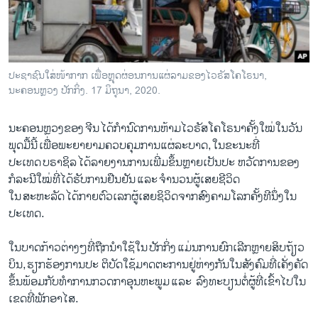
ວິທະຍາສາດ-ເທັກໂນໂລຈີ
ທຸລະກິດ
ພາສາອັງກິດ
ປະຊາຊົນໃສ່ໜ້າກາກ ເພື່ອຫຼຸດຜ່ອນການແຜ່ລາມຂອງໄວຣັສໂຄໂຣນາ,
ວີດີໂອ
ນະຄອນຫຼວງ ປັກກິ່ງ. 17 ມິຖຸນາ, 2020.
ສຽງ
ນະຄອນຫຼວງຂອງ ຈີນ ໄດ້ກຳນົດການຫ້າມໄວຣັສໂຄໂຣນາຄັ້ງໃໝ່ໃນວັນ
ລາຍການກະຈາຍສຽງ
ພຸດມື້ນີ້ ເພື່ອພະຍາຍາມຄວບຄຸມການແຜ່ລະບາດ, ໃນຂະນະທີ່
ຕິດຕາມພວກເຮົາ ທີ່
ປະເທດ ບຣາຊິລ ໄດ້ລາຍງານການເພີ່ມຂຶ້ນຫຼາຍເປັນປະ ຫວັດການຂອງ
ລາຍງານ
ກໍລະນີໃໝ່ທີ່ໄດ້ຮັບການຢືນຢັນ ແລະ ຈຳນວນຜູ້ເສຍຊີວິດ
ໃນ ສະຫະລັດ ໄດ້ກາຍຕົວເລກຜູ້ເສຍຊິວິດຈາກສົງຄາມໂລກຄັ້ງທີນຶ່ງໃນ
ປະເທດ.
ພາສາຕ່າງໆ
ໃນບາດກ້າວຕ່າງໆທີ່ຖືກນຳໃຊ້ໃນ ປັກກິ່ງ ແມ່ນການຍົກເລີກຫຼາຍສິບຖ້ຽວ
ບິນ, ຮຽກຮ້ອງການປະ ຕິບັດໃຊ້ມາດຕະການຢູ່ຫ່າງກັນໃນສັງຄົມທີ່ເຄັ່ງຄັດ
ຂຶ້ນພ້ອມກັບທຳການກວດກາອຸນຫະພູມ ແລະ ລົງທະບຽນຕໍ່ຜູ້ທີ່ເຂົ້າໄປໃນ
ເຂດທີ່ພັກອາໄສ.