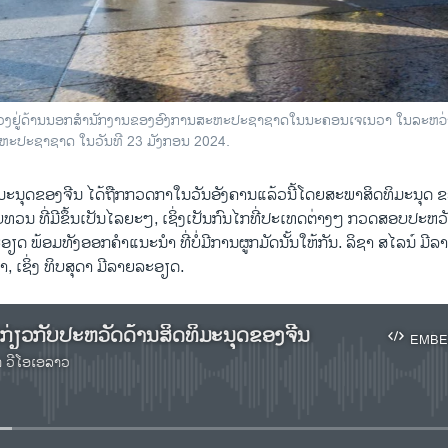
ທ້ວງຢູ່ດ້ານນອກສໍານັກງານຂອງອົງການສະຫະປະຊາຊາດໃນນະຄອນເຈເນວາ ໃນລະຫວ່າ
ຫະປະຊາຊາດ ໃນວັນທີ 23 ມັງກອນ 2024.
ທິມະນຸດຂອງຈີນ ໄດ້ຖືກກວດກາໃນວັນອັງຄານແລ້ວນີ້ໂດຍສະພາສິດທິມະນຸດ
​ທວນ ທີ່​ມີ​ຂຶ້ນ​ເປັນ​ໄລ​ຍະໆ, ເຊິ່ງເປັນກົນໄກທີ່ປະເທດຕ່າງໆ ກວດສອບປະ​
ຽດ ພ້ອມທັງອອກຄໍາແນະນໍາ ທີ່ບໍ່ມີການຜູກມັດນັ້ນໃຫ້ກັນ. ລິຊາ ສໄລນ໌ ມີ​ລ
າ, ເຊິ່ງ ທິບສຸດາ ມີລາຍລະອຽດ.
ກ່ຽວກັບປະຫວັດດ້ານສິດທິມະນຸດຂອງຈີນ
EMBE
າ ວີໂອເອລາວ
No media source currently available