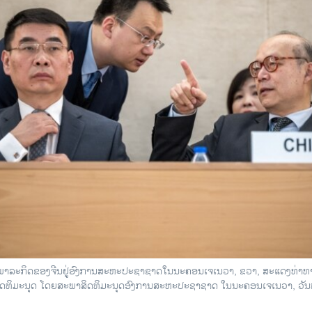
ໜ້າພາລະກິດຂອງຈີນຢູ່ອົງການສະຫະປະຊາຊາດໃນນະຄອນເຈເນວາ, ຂວາ, ສະແດງທ່າ
ິດທິມະນຸດ ໂດຍສະພາສິດທິມະນຸດອົງການສະຫະປະຊາຊາດ ໃນນະຄອນເຈເນວາ, ວັນທ