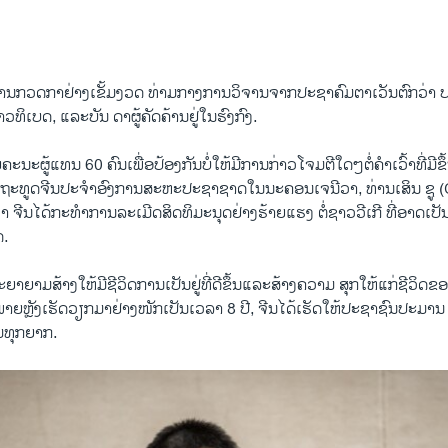
EMBED
ຕ້​ການ​ກວດກາ​ຢ່າງ​ເຂັ້ມ​ງວດ ​ທ່າມກາງ​ການວິຈານ​ຈາກ​ປະຊາຄົມ​ຕາ​ເວັນ​ຕົກວ່າ ປະ
ວ​ທິ​ເບ​ດ, ​ແລະ​ບັນ ດາຜູ້​ຄັດຄ້ານຢູ່​ໃນ​ຮົງ​ກົງ.
​ຄະ​ນະ​ຜູ້​ແທນ 60 ຄົນເພື່ອ​ປ້ອງ​ກັນ​ບໍ່​ໃຫ້​ມີ​ການ​ກ່າວ​ໂຈມ​ຕີ​ໃດໆ​ຕໍ່ຄໍາເວົ້າທ
ດ​ຖະ​ທູດ​ຈີນ​ປະ​ຈຳ​ອົງການສະ​ຫະ​ປະ​ຊາ​ຊາດ​ໃນ​ນະ​ຄອນ​ເຈ​ນີ​ວາ, ທ່ານເສິນ ຊູ
່​ວ່າ ຈີນ​ໄດ້​ກະ​ທຳ​ການ​ລະ​ເມີດ​ສິດ​ທິ​ມະ​ນຸດ​ຢ່າງ​ຮ້າຍ​ແຮງ ​ຕໍ່​ຊາວວີເກີ ທີ່​ອາດ​ເປ
​.
ພະຍາຍາມ​ສ້າງ​ໃຫ້ມີຊີວິດການເປັນຢູ່​ທີ່​ດີ​ຂຶ້ນ​ແລະ​ສ້າງຄວາມ ສຸກ​ໃຫ້​ແກ່ຊີວິດ
າ ພາຍຫຼັງເຮັດວຽກມາຢ່າງໜັກເປັນເວລາ 8 ປີ, ຈີນ​ໄດ້​ເຮັດໃຫ້ປະຊາຊົນປະມານ 1
​ທຸກ​ຍາກ.