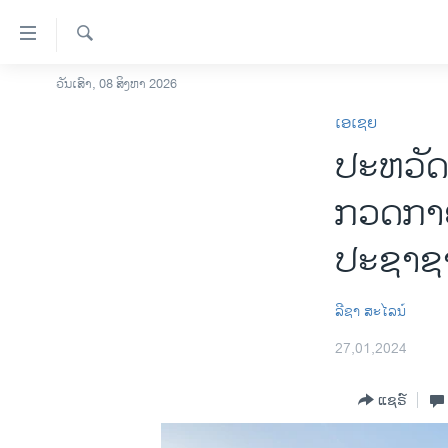
ລິ້ງ
ສຳຫລັບ
ເຂົ້າ
ຄົ້ນຫາ
ວັນເສົາ, 08 ສິງຫາ 2026
ໂຮມເພຈ
ຫາ
ເອເຊຍ
ລາວ
ຂ້າມ
ປະຫວັດ
ຂ້າມ
ອາເມຣິກາ
ຂ້າມ
ການເລືອກຕັ້ງ ປະທານາທີບໍດີ ສະຫະລັດ
ກວດກາ
ໄປ
2024
ຫາ
ປະຊາຊ
ຂ່າວ​ຈີນ
ຊອກ
ຄົ້ນ
ໂລກ
ລີຊາ ສະໄລນ໌
ເອເຊຍ
27,01,2024
ອິດສະຫຼະພາບດ້ານການຂ່າວ
ຊີວິດຊາວລາວ
ແຊຣ໌
ຊຸມຊົນຊາວລາວ