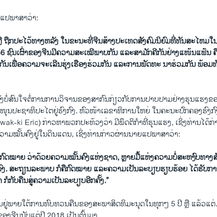
ຍແປພາສາວ່າ:
ມ ຫຼື ຖືກ​ປະ​ໄວ້​ທາງ​ຫລັງ ໃນ​ຂະ​ນະ​ທີ່​ຈີນ​ສ້າງ​ປະ​ເທດ​ສັງ​ຄົມ​ນິ​ຍົມ​ທີ່​ທັນ​ສະ​ໄຫມ​
 ຊົນເຜົ່າ​ຂອງ​ຈີນມີຄວາມ​ສະ​ເໝີ​ພາບກັນ ແລະ​ສາມັກຄີ​ກັນ​ຢ່າງ​ແໜ້ນ​ແຟ້ນ ຄ
​ກັນ​ເພື່ອ​ຄວາມ​ຈະ​ເລີ​ນຮຸ່ງ​ເຮືອງ​ຮ່ວມກັນ ແລະ​ການ​ພັດທະ ນາ​ຮ່ວມ​ກັນ ພ້ອ
ຍັງ​ບໍ່ສົນໃຈ​ຕໍ່ການ​ການ​ວິຈານ​ຂອງ​ສາ​ກົນ​ກ່ຽວ​ກັບ​ການ​ປາບ​ປາມ​ຢ່າງ​ຮຸນ​ແຮງ​ຂອງ​
ະ​ໜຸນ​ປະ​ຊາ​ທິ​ປະ​ໄຕ​ຢູ່​ຮົງ​ກົງ. ຫົວ​ໜ້າ​ເລ​ຂາ​ທິການໃຫຍ່ ໃນຄະນະປົກ​ຄອງຮ
-ki Eric) ກ່າວ​ຫາ​ພວກ​ປະ​ທ້ວງ​ວ່າ ມີ​ພຶດຕິກໍາ​ທີ່​ຮຸນ​ແຮງ, ເຊິ່ງ​ທ່ານ​ໄດ້ກ່າວ
​ຄວາມ​ໝັ້ນຄົງ​ຢູ່ໃນ​ດິນແດນ, ເຊິ່ງທ່ານກ່າວຜ່ານນາຍແປພາສາວ່າ:
​ກົດໝາຍ ​ວ່າ​ດ້ວຍ​ຄວາມ​ໝັ້ນຄົງ​ແຫ່ງ​ຊາດ, ຫຼາຍມື້ແຫ່ງ​ຄວາມບໍ່ສະຫງົບ​ທາງ
້ນ​ສຸດ​ລົງ. ສະຖຽນລະພາບ ກໍຄືກົດໝາຍ ແລະຄວາມເປັນລະບຽບຮຽບຮ້ອຍ ໄດ້ຮັບ
ກໍກັບຄືນສູ່ຄວາມເປັນລະບຽບອີກຄັ້ງ.”
​ຢູ່​ພາຍ​ໃຕ້​ການ​ທົບ​ທວນ​ຄືນ​ຂອງ​ສະ​ພາ​ສິດ​ທິ​ມະ​ນຸດ​ໃນທຸກໆ 5 ປີ ​ຫຼື ​ແລ້ວແຕ່. 
​ຂອງ​ຈີນ​ນັບ​ແຕ່​ປີ 2018 ເປັນຕົ້ນມາ.