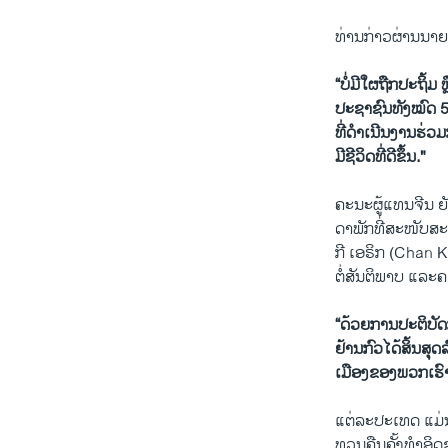
ທ່ານກ່າວຜ່ານນາ
“ບໍ່​ມີ​ໃຜ​ຖືກ​ປະ​ຖິ້
ປະຊາຊົນ​ທັງໝົດ 56
ທີ່​ດໍາເນີນງານຮ່ວມ
ມີຊີວິດທີ່ດີຂຶ້ນ."
ຄະ​ນະ​ຜູ້​ແທນ​ຈີນ ​
ດາ​ພັກທີ່​ສະ​ໜັບ​ສ
ກີ ເອຣິກ (Chan Kwak
ຕໍ່​ສັນຕິພາບ ​ແລະ
“ດ້ວຍ​ການ​ປະຕິບັດ
ຢ້ານ​ກົວ​ໄດ້​ສິ
ເມືອງຂອງພວກເຮົາ 
ແຕ່​ລະ​ປະ​ເທດ ​ແມ່ນ
ທວນ​ຄືນ​ຄັ້ງ​ທຳ​ອິດ