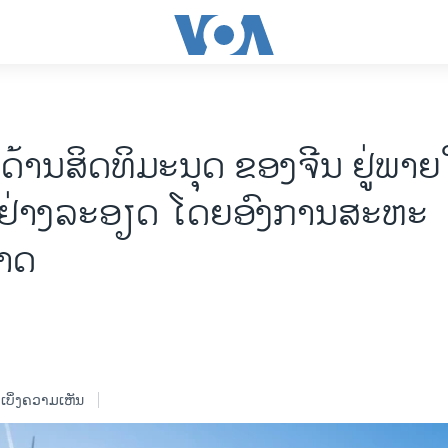
ດ້ານສິດທິມະນຸດ ຂອງຈີນ ຢູ່ພາ
ຢ່າງລະອຽດ ໂດຍອົງການສະຫະ
າດ
ເບິ່ງຄວາມເຫັນ