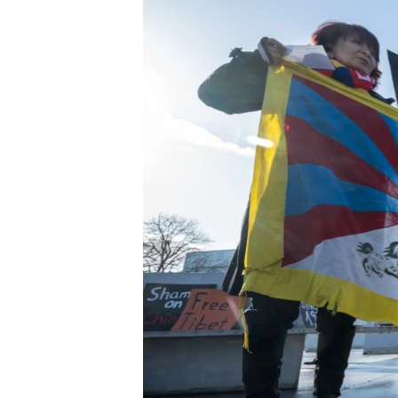
ວິທະຍາສາດ-ເທັກໂນໂລຈີ
ທຸລະກິດ
ພາສາອັງກິດ
ວີດີໂອ
ສຽງ
ລາຍການກະຈາຍສຽງ
ລາຍງານ