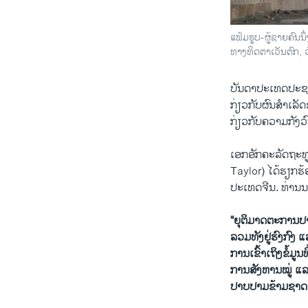
ແຟ້ມຮູບ-ຜູ້ຊາຍຄົນນ
ທາງທິດຕາເວັນຕົກ, 
ບັນດາປະເທດປະ​ຊາ​ທິ​
ກ່ຽວ​ກັບ​ຜົນ​ສໍາ​ເລ
ກ່ຽວກັບຄວາມກັງວ
ເອກ​ອັກ​ຄະ​ລັດ​ຖ
Taylor) ໄດ້​ຮຽກ​ຮ້ອງ
ປະ​ເທດ​ຈີນ. ທ່ານນ
“ຍຸຕິ​ມາດ​ຕະການປ
ລວມທັງ​ຢູ່​ຮົງ​ກົງ 
ການເຂົ້າເຖິງຂໍ້ມູ
ການ​ສັງຫານ​ໝູ່​ ແລະ
ປາບປາມຂ້າມຊາດ ເພ