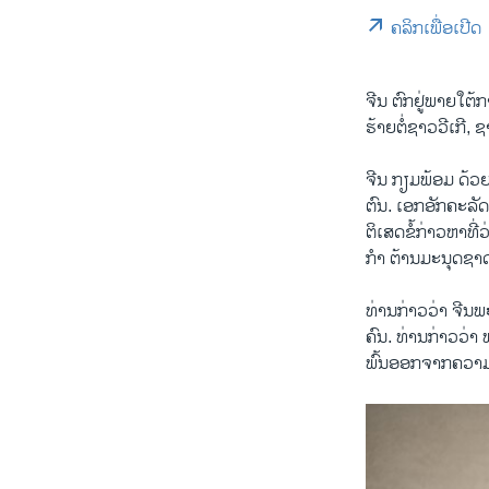
ຄລິກເພື່ອເປີດ
ຈີນ​ ​ຕົກ​ຢູ່​ພາຍ​ໃ
ຮ້າຍ​ຕໍ່​ຊາວວີເກີ, ຊາ
ຈີນ​ ​ກຽມ​ພ້ອມ ​ດ້ວຍ
ຕົນ. ເອກ​ອັກ​ຄະ​ລັ
ຕິ​ເສດ​ຂໍ້​ກ່າວ​ຫາ​ທີ
ກຳ ​ຕ້ານ​ມະ​ນຸດຊາດ
ທ່ານ​ກ່າວ​ວ່າ ຈີນ​
ຄົນ. ທ່ານ​ກ່າວ​ວ່
ພົ້ນ​ອອກ​ຈາກ​ຄວາມ