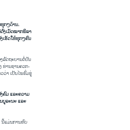
ໃນ​ທຸກໆ​ດ້ານ.
ື​ດັ່ງເມັດໝາກພິລາ
ມທັງເຮັດໃຫ້ທຸກໆຄົນ
ລັດ​ຖະ​ບານ​ຕໍ່​ບັນ​
ົງກົງ ທ່ານຊານຄວກ-
​ວ່າ ເປັນໄພຂົ່ມຂູ່​
​ສັງຄົມ ແລະຄວາມ​
ການບູລະນະ ແລະ
ນີ້​ແມ່ນ​ການ​ທົບ​