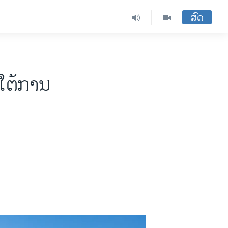
ສົດ
ຍໃຕ້ການ