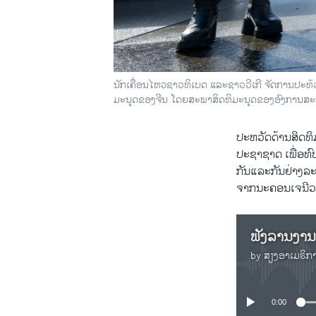
ນັກເຄື່ອນໄຫວຊາວທິເບດ ແລະຊາວວີເກີ ຈັດການປະ
ມະນຸດຂອງຈີນ ໂດຍສະພາສິດທິມະນຸດຂອງອົງການສະ
ປະ​ຫວັດດ້ານສິດ
ປະຊາຊາດ ເພື່ອ​ທົບ
ກັນແລະກັນຢ່າງລະອ
ຈາກ​ນະຄອນ​ເຈ​ນີວ
ຟັງລານງານ
by
ສຽງອາເມຣິກ
0:00