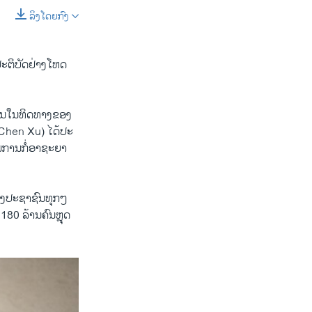
ລິງໂດຍກົງ
SHARE
​ຕິ​ບັດ​ຢ່າງ​ໂຫດ​
ີ່ມີຂຶ້ນໃນທິດທາງຂອງ
 (Chen Xu) ໄດ້​ປະ​
ັນການ​ກໍ່​ອາ​ຊະ​ຍາ​
ຂອງ​ປະຊາຊົນ​ທຸກໆ​
80 ລ້ານ​ຄົນຫຼຸດ​