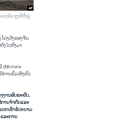
ງຊິນຈຽງທີ່ຕັ້ງຢູ່
ງໂດ່ງດັງ​ຂອງ​ຈີນ​
ແບບກົງໄປກົງມາ
ລີ (Michele
ການ​ຂົ່ມ​ເຫັງ​ທົ່ວ​
ງງານ​ອົບ​ພະຍົບ,
ມີ​ການ​ຈໍາກັດ​ແລະ
 ພວກ​ເຮົາຂໍປະນາມ​
 ​ແລະ​ການ​