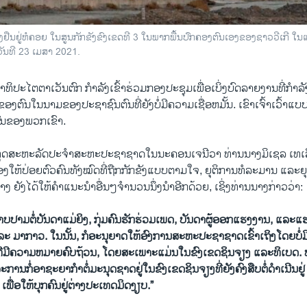
ຶ່ງຢືນຢູ່ຫໍຄອຍ ໃນສູນກັກຂັງຂົງເຂດທີ 3 ໃນພາກພື້ນປົກຄອງຕົນເອງຂອງຊາວວີເກີ ໃນແຂວ
ວັນທີ 23 ເມສາ 2021.
ປະ​ໄຕ​ຕາ​ເວັນ​ຕົກ ກໍາລັງເຂົ້າ​ຮ່ວມ​ກອງ​ປະ​ຊຸມ​ເພື່ອ​ເບິ່ງ​ບົດ​ລາຍ​ງານ​ທີ່ກໍາລັ
ັດ​ຂອງ​ຕົນ​ໃນ​ນາມ​ຂອງ​ປະ​ຊາ​ຊົນຕົນທີ່ຍັງບໍ່​ມີ​ຄວາມເຊື່ອ​ຫມັ້ນ​. ເຂົາເຈົ້າເວົ້າ
ົນຂອງພວກເຂົາ.
ະ​ທູດ​ສະຫະລັດປະ​ຈຳ​ສະ​ຫະ​ປະ​ຊາ​ຊາດໃນນະ​ຄອນ​ເຈ​ນີ​ວາ ທ່ານນາງມິເຊລ ເທເ
​ໃຫ້​ປ່ອຍ​ຕົວ​ຄົນ​ທັງ​ໝົດ​ທີ່​ຖືກ​ກັກ​ຂັງ​ແບບຕາມໃຈ, ຍຸ​ຕິ​ການ​ທໍ​ລະ​ມານ ແລະຍຸຕິ​
າງ ຍັງໄດ້ໃຫ້ຄໍາແນະນໍາອື່ນໆຈໍານວນນຶ່ງນໍາອີກດ້ວຍ, ເຊິ່ງທ່ານນາງກ່າວວ່າ:
າບປາມຕໍ່ບັນດາ​ແມ່ຍິງ, ກຸ່ມຄົນ​ຮັກຮ່ວມເພດ, ບັນດາຜູ້ອອກແຮງງານ, ແລະແຮ
ແລະ ມາ​ກາວ. ໃນນັ້ນ, ກໍອະ​ນຸ​ຍາດ​ໃຫ້ອົງການ​ສະ​ຫະ​ປະ​ຊາ​ຊາດ​ເຂົ້າ​ເຖິງ​ໂດຍ​ບໍ່​
ນທີ່ມີ​ຄວາມ​ຫມາຍຄົບຖ້ວນ, ໂດຍ​ສະ​ເພາະ​ແມ່ນ​ໃນຂົງເຂດຊິນຈຽງ ແລະ​ທິ​ເບດ.
​ການກໍ່ອາຊະຍາ​ກຳ​ຕໍ່​ມະນຸດຊາດ​ຢູ່​ໃນຂົງ​ເຂດ​ຊິນ​ຈຽງທີ່ຍັງຄົງສືບຕໍ່ດໍາເນີນຢູ່
ື່ອໃຫ້ບຸກຄົນຢູ່ຕ່າງປະເທດມິດງຽບ.”