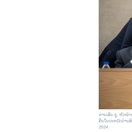
ທ່ານເສິນ ຊູ, ຫົວ
ຄືນໃນປະຫວັດດ້ານສ
2024.