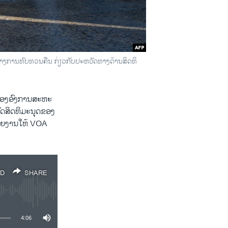
ງການທົບທວນຄືນ ກ່ຽວກັບປະຫວັດທາງດ້ານສິດທິ
 ຂອງອົງການສະຫະ
ຫວັດສິດທິມະນຸດຂອງ
າຍ​ງານ​ໃຫ້ VOA
D
SHARE
4:06