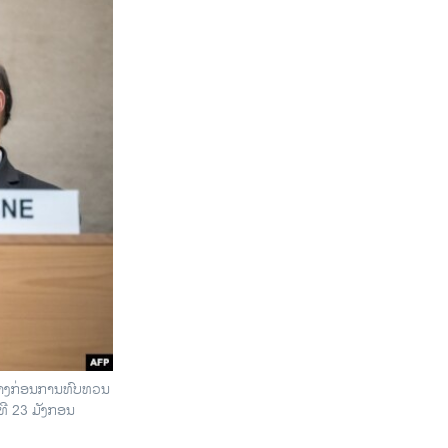
ທາງກ່ອນການທົບທວນ
ີ 23 ມັງກອນ