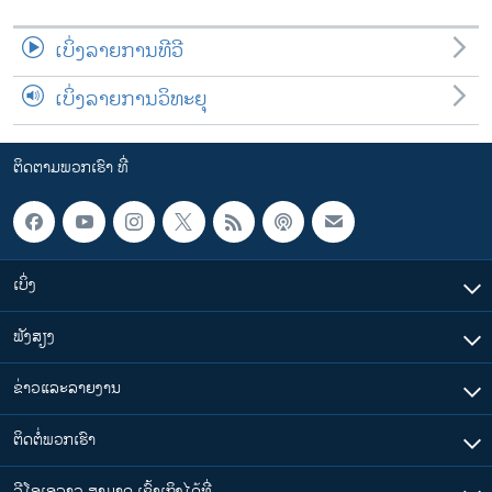
ເບິ່ງລາຍການທີວີ
ເບິ່ງລາຍການວິທະຍຸ
ຕິດຕາມພວກເຮົາ ທີ່
ເບິ່ງ
ຟັງສຽງ
ຂ່າວແລະລາຍງານ
ຕິດຕໍ່ພວກເຮົາ
ວີໂອເອລາວ ສາມາດ ເຂົ້າເຖິງໄດ້ທີ່