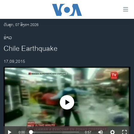
ລິ້ງ
ສຳຫລັບ
ເຂົ້າ
ວັນສຸກ, 07 ສິງຫາ 2026
ຫາ
ໂຮມເພຈ
ຂ່າວ
ຂ້າມ
ລາວ
Chile Earthquake
ຂ້າມ
ອາເມຣິກາ
ຂ້າມ
17,09,2015
ໄປ
ການເລືອກຕັ້ງ ປະທານາທີບໍດີ ສະຫະລັດ 2024
ຫາ
ຂ່າວ​ຈີນ
ຊອກ
ຄົ້ນ
ໂລກ
ເອເຊຍ
No media source currently available
ອິດສະຫຼະພາບດ້ານການຂ່າວ
ຊີວິດຊາວລາວ
ຊຸມຊົນຊາວລາວ
0:00
0:57