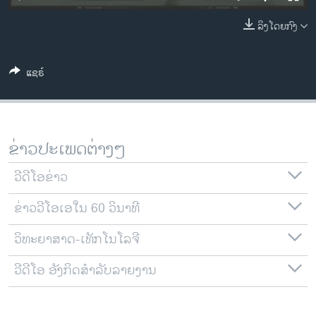
ວິທະຍາສາດ-ເທັກໂນໂລຈີ
ລິງໂດຍກົງ
ທຸລະກິດ
ພາສາອັງກິດ
ແຊຣ໌
ວີດີໂອ
ສຽງ
ລາຍການກະຈາຍສຽງ
ຂ່າວປະເພດຕ່າງໆ
ຕິດຕາມພວກເຮົາ ທີ່
ລາຍງານ
ວີດີໂອຂ່າວ
ຂ່າວວີໂອເອໃນ 60 ວິນາທີ
ພາສາຕ່າງໆ
ວິທະຍາສາດ-ເທັກໂນໂລຈີ
ວີດີໂອ ອັງກິດສຳລັບລາຍງານ