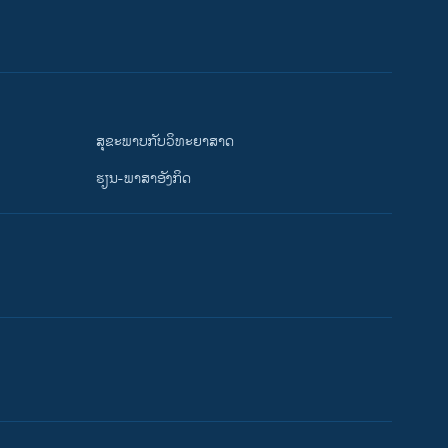
ສຸຂະພາບກັບວິທະຍາສາດ
ຮຽນ-ພາສາອັງກິດ