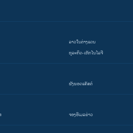
ລາວໃນຕ່າງແດນ
ທຸລະກິດ-ເທັກໂນໂລຈີ
ຟັງພອດແຄັສຕ໌
ສ
ຈອງອີເມລຂ່າວ