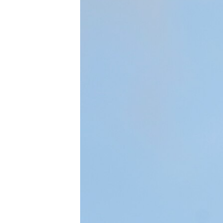
ວິທະຍາສາດ-ເທັກໂນໂລຈີ
ທຸລະກິດ
ພາສາອັງກິດ
ວີດີໂອ
ສຽງ
ລາຍການກະຈາຍສຽງ
ລາຍງານ