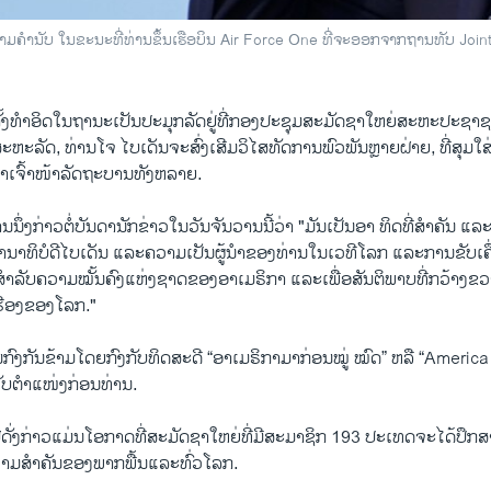
ມຄໍານັບ ໃນຂະນະທີ່ທ່ານຂຶ້ນເຮືອບິນ Air Force One ທີ່ຈະອອກຈາກຖານທັບ Join
້ງທຳອິດໃນຖານະເປັນປະມຸກລັດຢູ່ທີ່ກອງປະຊຸມສະມັດຊາໃຫຍ່ສະຫະປະຊາຊາ
ີສະຫະລັດ, ທ່ານໂຈ ໄບເດັນຈະສົ່ງເສີມວິໄສທັດການພົວພັນຫຼາຍຝ່າຍ, ທີ່ສຸມ
ດາເຈົ້າໜ້າລັດຖະບານທັງຫລາຍ.
ງທ່ານນຶ່ງກ່າວຕໍ່ບັນດານັກຂ່າວໃນວັນຈັນວານນີ້ວ່າ "ມັນເປັນອາ ທິດທີ່ສຳຄັນ
າທິບໍດີໄບເດັນ ແລະຄວາມເປັນຜູ້ນໍາຂອງທ່ານໃນເວທີໂລກ ແລະການຂັບເຄື່ອ
ງສໍາລັບຄວາມໝັ້ນຄົງແຫ່ງຊາດຂອງອາເມຣິກາ ແລະເພື່ອສັນຕິພາບທີ່ກວ້າງຂວ
ຮືອງຂອງໂລກ."
່ນກົງກັນຂ້າມໂດຍກົງກັບທິດສະດີ “ອາເມຣິກາມາກ່ອນໝູ່ ໝົດ” ຫລື “America 
້ຮັບຕຳແໜ່ງກ່ອນທ່ານ.
ດັ່ງກ່າວແມ່ນໂອກາດທີ່ສະມັດຊາໃຫຍ່ທີ່ມີສະມາຊິກ 193 ປະເທດຈະໄດ້ປຶກສ
າມສໍາຄັນຂອງພາກພື້ນແລະທົ່ວໂລກ.