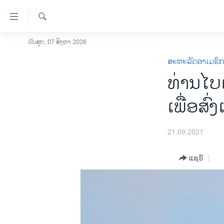
ລິ້ງ
ສຳຫລັບ
ເຂົ້າ
ຄົ້ນຫາ
ວັນສຸກ, 07 ສິງຫາ 2026
ໂຮມເພຈ
ຫາ
ສະຫະລັດອາເມຣິ
ລາວ
ຂ້າມ
ທ່ານໄບ
ຂ້າມ
ອາເມຣິກາ
ຂ້າມ
ການເລືອກຕັ້ງ ປະທານາທີບໍດີ ສະຫະລັດ
ເພື່ອສົ
ໄປ
2024
ຫາ
ຂ່າວ​ຈີນ
ຊອກ
21,09,2021
ຄົ້ນ
ໂລກ
ແຊຣ໌
ເອເຊຍ
ອິດສະຫຼະພາບດ້ານການຂ່າວ
ຊີວິດຊາວລາວ
ຊຸມຊົນຊາວລາວ