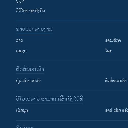
ຢູທູບ
ວີດີໂອພາສາອັງກິດ
ຂ່າວແລະລາຍງານ
ລາວ
ອາເມຣິກາ
ເອເຊຍ
ໂລກ
ຕິດຕໍ່ພວກເຮົາ
ກ່ຽວກັບພວກເຮົາ
ຕິດຕໍ່ພວກເຮົາ
ວີໂອເອລາວ ສາມາດ ເຂົ້າເຖິງໄດ້ທີ່
ຕິດຕາມພວກເຮົາ ທີ່
ເຟັສບຸກ
ອາຣ໌ ແອັສ ແອັ