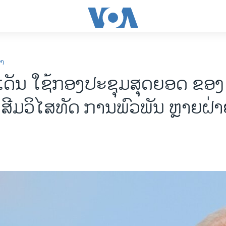
ກາ
ເດັນ ໃຊ້ກອງປະຊຸມສຸດຍອດ ຂອ
່ງເສີມວິໄສທັດ ການພົວພັນ ຫຼາຍຝ່