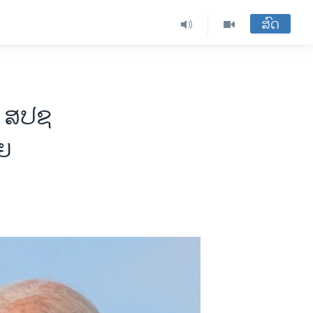
ສົດ
ງ ສປຊ
າຍ