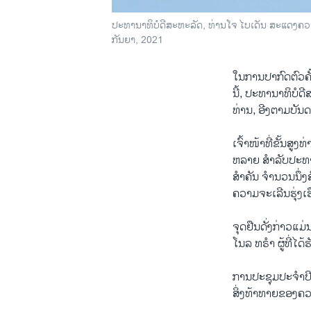
ປະທານາທິບໍດີສະຫະລັດ, ທ່ານໂຈ ໄບເດັນ ສະແດງຄວາ
ກັນຍາ, 2021
ໃນການປາກົດຕົວຄັ
ນີ້, ປະທານາທິບໍດ
ທ່ານ, ອີງຕາມບັນ
ເຈົ້າໜ້າທີ່ຂັ້ນສູ
ຫລາຍ ສຳລັບປະທານ
ສຳຄັນ ຈໍານວນນຶ່
ຄວາມຈະເລີນຮຸ່ງເ
ຈຸດຢືນດັ່ງກ່າວແມ
ໂນລ ທຣໍາ ຜູ້ທີ່ໄດ
ການປະຊຸມປະຈໍາປີ
ສິ່ງທ້າທາຍຂອງຄວ