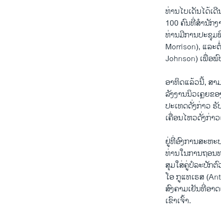
ທ່ານໄບເດັນໄດ້ເ
100 ຄົນທີ່ສຳນັກ
ທ່ານມີການປະຊຸມພ
Morrison), ແລະຕໍ
Johnson) ເພື່ອພົ
ອາທິດແລ້ວນີ້, ສ
ລັງງານນິວເຄຼຍຂ
ປະເທດດັ່ງກ່າວ ຮັ
ເຄື່ອນໄຫວດັ່ງກ່າວ
ຢູ່ທີ່ອົງການສະຫ
ທ່ານໃນການຖອນທະຫ
ສຸມໃສ່ຄູ່ປໍລະປັ
ໂອ ກູແທເຣສ (Anto
ສົງຄາມເຢັນທີ່ອາດ
ເຂົາເຈົ້າ.