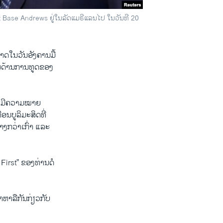
t Base Andrews ຢູ່ໃນລັດແມຣີແລນໄປ ໃນວັນທີ 20
ດໃນວັນອັງຄານມື້
ໃສ່ດ້ານການທູດຂອງ
 ແລະມີຄວາມໝາຍ
ນບູລິມະສິດທີ່
າງກວ່າເກົ່າ ແລະ
First” ຂອງທ່ານດໍ
າຫາລືກັນກ່ຽວກັບ