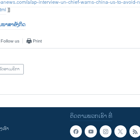
oanews.com/a/ap-interview-un-chief-warns-china-us-to-avoid-
tml
]]
ປັນພາສາອັງກິດ
Follow us
Print
ັດອາເມຣິກາ
ຕິດຕາມພວກເຮົາ ທີ່
ເຮົາ