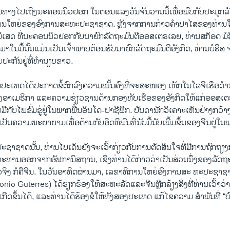
ດີນທາງໄປເຖິງນະຄອນນິວຢອກ ໃນຕອນແລງວັນຈັນວານນີ້ເພື່ອພົບກັບປະມຸ
ງານໃຫຍ່ຂອງອົງການສະຫະປະຊາຊາດ. ຫຼັງຈາກການກ່າວຄຳປາໄສຂອງທ່ານໃນວັ
ິເສດ ທີ່ນະຄອນນິວຢອກກັບນາຍົກລັດຖະມົນຕີອອສເຕຣເລຍ, ທ່ານສກັອດ ມໍຣິ
່ມາໃນມື້ນັ້ນແມ່ນເປັນເຈົ້າພາບຕ້ອນຮັບນາຍົກລັດຖະມົນຕີອັງກິດ, ທ່ານບໍຣີສ
ບປະກັນຢູ່ທີ່ທຳນຽບຂາວ.
າມປະເທດໄດ້ປະກາດຂໍ້ຕົກລົງຄວາມໝັ້ນຄົງທີ່ຈະສະໜອງ ເທັກໂນໂລຈີເຮືອດຳນໍ
ອງອາເມຣິກາ ແລະຄວາມຊ່ຽວຊານດ້ານກອງທັບເຮືອຂອງອັງກິດໃຫ້ແກ່ອອສເຕ
ບມືກັບໄພຂົ່ມຂູ່ຢູ່ໃນພາກພື້ນອິນໂດ-ປາຊີຟິກ. ບັນດານັກວິເຄາະເຫັນຢ່າງກວ
ເປັນຄວາມພະຍາຍາມເພື່ອຕ້ານກັບອິດທິພົນທີ່ນັບມື້ນັບເພີ້ມຂຶ້ນຂອງຈີນຢູ່ໃນພ
ະປະຊາຊາດນັ້ນ, ທ່ານໄບເດັນຍັງຈະເວົ້າກ່ຽວກັບການຕັດສິນໃຈທີ່ມີການຖົກຖ
ານອອກຈາກອັຟການິສຖານ, ເຊິ່ງທ່ານໄດ້ກ່າວວ່າເປັນສ່ວນນຶ່ງຂອງລັດຖ
ກຕົວຈິງ ກໍຄືຈີນ. ໃນວັນອາທິດຜ່ານມາ, ເລຂາທິການໃຫຍ່ອົງການສະ ຫະປະຊາ
nio Guterres) ໄດ້ຮຽກຮ້ອງໃຫ້ສະຫະລັດແລະຈີນຫຼີກລ້ຽງສິ່ງທີ່ທ່ານເວົ້າວ
ເກີດຂຶ້ນໄດ້, ແລະທ່ານໄດ້ຮ້ອງຂໍໃຫ້ທັງສອງປະເທດ ແກ້ໄຂຄວາມ ສຳພັນທີ່ 