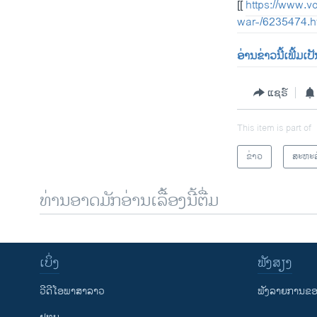
[[
https://www.v
war-/6235474.h
ອ່ານຂ່າວນີ້ເພີ້ມເ
ແຊຣ໌
This item is part of
ຂ່າວ
ສະຫະລ
ທ່ານອາດມັກອ່ານເລື້ອງນີ້ຕື່ມ
ເບິ່ງ
ຟັງສຽງ
ວີດີໂອພາສາລາວ
ຟັງລາຍການຂອງ