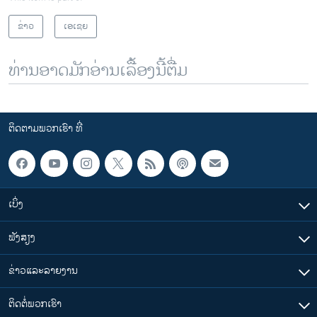
ຂ່າວ
ເອເຊຍ
ທ່ານອາດມັກອ່ານເລື້ອງນີ້ຕື່ມ
ຕິດຕາມພວກເຮົາ ທີ່
ເບິ່ງ
ຟັງສຽງ
ຂ່າວແລະລາຍງານ
ຕິດຕໍ່ພວກເຮົາ