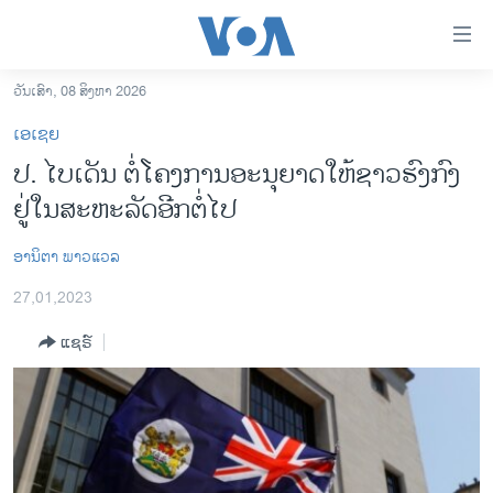
ລິ້ງ
ສຳຫລັບ
ເຂົ້າ
ວັນເສົາ, 08 ສິງຫາ 2026
ຫາ
ໂຮມເພຈ
ເອເຊຍ
ຂ້າມ
ລາວ
ປ. ໄບ​ເດັນ ​ຕໍ່​ໂຄງ​ການ​ອະ​ນຸ​ຍາດ​ໃຫ້​ຊາວ​ຮົງ​ກົງ
ຂ້າມ
ອາເມຣິກາ
ຢູ່​ໃນ​ສະ​ຫະ​ລັດອີກ​ຕໍ່​ໄປ
ຂ້າມ
ໄປ
ການເລືອກຕັ້ງ ປະທານາທີບໍດີ ສະຫະລັດ 2024
ຫາ
ອານິຕາ ພາວແວລ
ຂ່າວ​ຈີນ
ຊອກ
27,01,2023
ຄົ້ນ
ໂລກ
ແຊຣ໌
ເອເຊຍ
ອິດສະຫຼະພາບດ້ານການຂ່າວ
ຊີວິດຊາວລາວ
ຊຸມຊົນຊາວລາວ