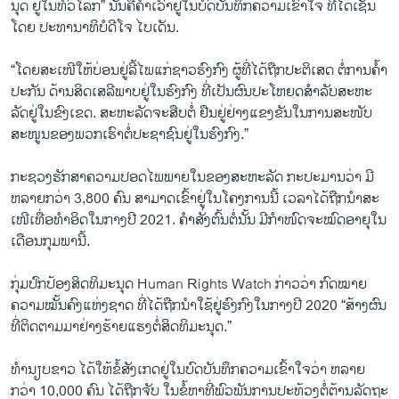
ນຸດ ​ຢູ່​ໃນ​ທົ່ວ​ໂລກ” ນັ້ນ​ຄື​ຄຳ​ເວົ້າ​ຢູ່​ໃນ​ບົດ​ບັນ​ທຶກ​ຄວາມ​ເຂົ້າ​ໃຈ ທີ່​ໄດ້​ເຊັນ​
ໂດຍ ປະ​ທາ​ນາ​ທິ​ບໍ​ດີ​ໂຈ ໄບ​ເດັ​ນ.
“ໂດຍສະ​ເໜີ​ໃຫ້​ບ່ອນຢູ່ລີ້​ໄພ​ແກ່​ຊາວ​ຮົງ​ກົງ ​ຜູ້​ທີ່​ໄດ້​ຖືກປະ​ຕິ​ເສດ ຕໍ່​ການ​ຄ້ຳ​
ປະ​ກັນ ​ດ້ານສິດ​ເສ​ລີ​ພາບຢູ່​ໃນ​ຮົງ​ກົງ ທີ່​ເປັ​ນ​ຜົ​ນ​ປະ​ໂຫຍດ​ສຳ​ລັບສະ​ຫະ​
ລັດ​ຢູ່​ໃນ​ຂົງ​ເຂດ. ​ສະ​ຫະ​ລັດ​ຈະ​ສືບ​ຕໍ່ ​ຢືນ​ຢູ່​ຢ່າງ​ແຂງ​ຂັນໃນ​ການ​ສະ​ໜັບ​
ສະ​ໜູນຂອງ​ພວກ​ເຮົາ​ຕໍ່ປະ​ຊາ​ຊົນ​ຢູ່​ໃນ​ຮົງ​ກົງ.”
ກະ​ຊວງ​ຮັກສາ​ຄວາມ​ປອດ​ໄພພາຍ​ໃນ​ຂອງສະຫະລັດ ​ກະ​ປະ​ມານ​ວ່າ ​ມີ​
ຫລາຍກວ່າ 3,800 ຄົນ ສາ​ມາດ​ເຂົ້າ​ຢູ່​ໃນ​ໂຄ​ງ​ການ​ນີ້ ເວ​ລາ​ໄດ້​ຖືກນຳ​ສະ​
ເໜີ​ເທື່ອ​ທຳ​ອິດ​ໃນ​ກາງ​ປີ 2021. ຄຳ​ສັ່ງ​ຕົ້ນ​ຕໍ່​ນັ້ນ ​ມີ​ກຳ​ໜົດ​ຈະ​ໝົດອາ​ຍຸໃນ
ເດືອນກຸມ​ພານີ້.
ກຸ່ມ​ປົກ​ປ້ອງ​ສິດ​ທິ​ມະ​ນຸດ Human Rights Watch ກ່າວ​ວ່າ ກົດ​ໝາຍ​
ຄວາ​ມ​ໝັ້ນ​ຄົງ​ແຫ່ງ​ຊາດ ​ທີ່ໄດ້ຖືກ​ນຳ​ໃຊ້​ຢູ່​ຮົງ​ກົງໃນ​ກາງ​ປີ 2020 “ສ້າງ​ຜົນ​
ທີ່ຕິດ​ຕາມ​ມາ​ຢ່າງ​ຮ້າຍ​ແຮງ​ຕໍ່​ສິດ​ທິ​ມະ​ນຸດ.”
ທຳ​ນຽບ​ຂາວ ​ໄດ້​ໃຫ້​ຂໍ້​ສັງ​ເກດ​ຢູ່​ໃນ​ບົດ​ບັນ​ທຶກ​ຄວາມ​ເຂົ້າ​ໃຈວ່າ ຫລາຍ
ກວ່າ 10,000 ຄົນ ​ໄດ້​ຖືກ​ຈັບ ໃນ​ຂໍ້ຫາທີ່​ພົວ​ພັນ​ການປະ​ທ້ວງຕໍ່​ຕ້ານ​ລັດຖະ​