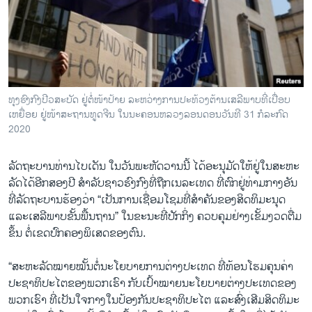
ວິທະຍາສາດ-ເທັກໂນໂລຈີ
ທຸລະກິດ
ພາສາອັງກິດ
ວີດີໂອ
ທຸງ​ຮົງ​ກົງ​ປີວ​ສະ​ບັດ ຢູ່​ຕໍ່​ໜ້າ​ປ້າຍ ລະ​ຫວ່າງ​ການ​ປະ​ທ້ວງຕ້ານເສ​ລີ​ພາບ​ທີ່​ເປື່ອບ​
ສຽງ
ເຫຍື່ອຍ ຢູ່​ໜ້າ​ສະ​ຖານ​ທູດ​ຈີນ ໃນ​ນະ​ຄອນ​ຫລວງ​ລອນດອນວັນ​ທີ 31 ກໍ​ລະ​ກົດ
2020
ລາຍການກະຈາຍສຽງ
ຕິດຕາມພວກເຮົາ ທີ່
ລາຍງານ
ລັດ​ຖະ​ບານ​ທ່ານໄບ​ເດັນ ໃນ​ວັນ​ພະ​ຫັດ​ວ​ານ​ນີ້ ໄດ້ອະ​ນຸ​ມັດໃຫ້​ຢູ່ໃນ​ສະ​ຫະ​
ລັດ​ໄດ້​ອີກ​ສອງ​ປີ ​ສຳ​ລັບ​ຊາວ​ຮົງ​ກົງ​ທີ່​ຖືກເນ​ລະ​ເທດ ​ທີ່​ຕົກ​ຢູ່​ທ່າມ​ກາງອັນ​
ທີ່​ລັດ​ຖະ​ບານ​ຮ້ອງວ່າ “ເປັນ​ການ​ເຊື່ອມ​ໂຊມທີ່​ສຳ​ຄັນຂອງສິດ​ທິ​ມະ​ນຸດ​
ພາສາຕ່າງໆ
ແລະເສ​ລີ​ພາບ​ຂັ້ນ​ພື້ນ​ຖານ” ​ໃນ​ຂະ​ນະ​ທີ່​ປັກ​ກິ່ງ ​ຄວບ​ຄຸມຢ່າງ​ເຂັ້ມ​ງວດ​ຕື່ມ​
ຂຶ້ນ ​ຕໍ່​ເຂດ​ປົກ​ຄອງພິ​ເສດຂອງ​ຕົນ.
“ສະ​ຫະ​ລັດ​ໝາຍ​ໝັ້ນ​ຕໍ່​ນະ​ໂຍ​ບາຍ​ການ​ຕ່າງ​ປະ​ເທດ ທີ່​ທ້ອນ​ໂຮມຄຸນ​ຄ່າ
ປະ​ຊາ​ທິ​ປະ​ໄຕຂອງພວກ​ເຮົາ ກັບ​ເປົ້າ​ໝາຍ​ນະ​ໂຍ​ບາຍ​ຕ່າງ​ປະ​ເທດ​ຂອງ​
ພວກ​ເຮົາ ທີ່​ເປັນ​ໃຈ​ກາງ​ໃນ​ປ້ອງ​ກັນ​ປະ​ຊາ​ທິ​ປະ​ໄຕ ແລະ​ສົ່ງ​ເສີ​ມ​ສິດ​ທິ​ມະ​