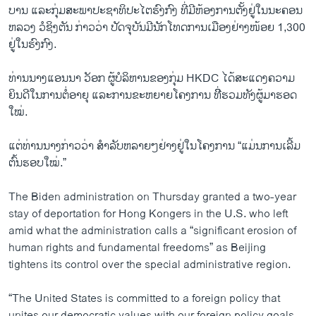
ບານ ​ແລະກຸ່ມ​ສະ​ພາປະ​ຊາ​ທິ​ປະ​ໄຕ​ຮົງ​ກົງ​ ທີ່​ມີຫ້ອງ​ການ​ຕັ້ງຢູ່​ໃນ​ນະ​ຄອນ​
ຫລວງ ວໍ​ຊິງ​ຕັນ ກ່າວ​ວ່າ ປັດ​ຈຸ​ບັນມີ​ນັກ​ໂທດ​ການ​ເມືອງຢ່າງ​ໜ້ອຍ 1,300
​ຢູ່​ໃ​ນ​ຮົງ​ກົງ.
ທ່ານ​ນາງ​ແອນ​ນາ ວັອກ ຜູ້​ບໍ​ລິ​ຫານຂອງກຸ່ມ HKDC ໄດ້​ສະ​ແດງ​ຄວາມ​
ຍິນ​ດີໃນການ​ຕໍ່ອາ​ຍຸ ແລະ​ການ​ຂະ​ຫຍາຍ​ໂຄງ​ການ ທີີ່​ຮວມ​ທັງ​ຜູ້​ມາ​ຮອດ​
ໃໝ່.
​ແຕ່​ທ່ານ​ນາງ​ກ່າວ​ວ່າ ສຳ​ລັບ​ຫລາຍໆຢ່າງ​ຢູ່​ໃນ​ໂຄງການ “ແມ່ນ​ການເລີ້ມ​
ຕົ້ນ​ຮອບໃໝ່.”
The Biden administration on Thursday granted a two-year
stay of deportation for Hong Kongers in the U.S. who left
amid what the administration calls a “significant erosion of
human rights and fundamental freedoms” as Beijing
tightens its control over the special administrative region.
“The United States is committed to a foreign policy that
unites our democratic values with our foreign policy goals,