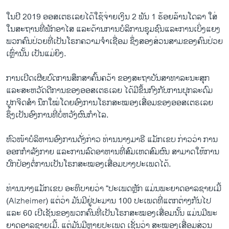
ໃນປີ 2019 ອອສເຕຣເລຍໄດ້ໃຊ້ຈ່າຍເງິນ 2 ພັນ 1 ຮ້ອຍລ້ານໂດລາ ໃສ່
ໃນສະຖານທີ່ພັກອາໄສ ແລະດ້ານການບໍລິການຊຸມຊົນແລະການເບິ່ງແຍງ
ພວກຄົນປ່ວຍທີ່ເປັນໂຣກຄວາມຈຳເຊື່ອມ ຊຶ່ງສອງສ່ວນສາມຂອງຄົນປ່ວຍ
ເຫຼົ່ານັ້ນ ເປັນແມ່ຍິງ.
ການເປີດເຜີຍບົດການສຶກສາຄົ້ນຄວ້າ ຂອງສະຖາບັນສາທາລະນະສຸກ
ແລະສະຫວັດດີການຂອງອອສເຕຣເລຍ ໄດ້ມີຂຶ້ນກົງກັບການປຸກລະດົມ
ປູກຈິດສຳ ນຶກໃໝ່ໂດຍອົງການໂຣກສະໝອງເສື່ອມຂອງອອສເຕຣເລຍ
ຊຶ່ງເປັນອົງການທີ່ບໍ່ຫວັງຜົນກຳໄລ.
ຫົວໜ້າບໍລິຫານອົງການດັ່ງກ່າວ ທ່ານນາງມາຣີ ແມັກເຂບ ກ່າວວ່າ ການ
ອອກກຳລັງກາຍ ແລະການລົດອາຫານທີ່ສົມເຫດສົມຜົນ ສາມາດໃຫ້ການ
ປົກປ້ອງຕໍ່ການເປັນໂຣກສະໝອງເສື່ອມບາງປະເພດໄດ້.
ທ່ານນາງແມັກເຂບ ອະທິບາຍວ່າ “ປະເພດຫຼັກ ແມ່ນພະຍາດອາລຊາຍເມີ້
(Alzheimer) ແຕ່ວ່າ ມັນມີຢູ່ປະມານ 100 ປະເພດທີ່ແຕກຕ່າງກັນໄປ
ແລະ 60 ເປີເຊັນຂອງພວກຄົນທີ່ເປັນໂຣກສະໝອງເສື່ອມນັ້ນ ແມ່ນມີພະ
ຍາດອາລຊາຍເມີ້. ແຕ່ມັນມີຫຼາຍປະເພດ ເຊັ່ນວ່າ ສະໝອງເສື່ອມສ່ວນ