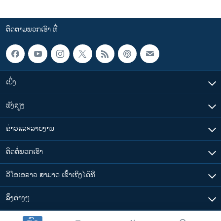
ຕິດຕາມພວກເຮົາ ທີ່
ເບິ່ງ
ຟັງສຽງ
ຂ່າວແລະລາຍງານ
ຕິດຕໍ່ພວກເຮົາ
ວີໂອເອລາວ ສາມາດ ເຂົ້າເຖິງໄດ້ທີ່
​ລິ້ງ​ຕ່າງໆ