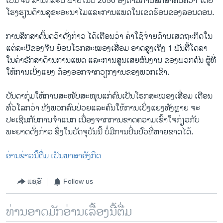
ເປັນ 40 ລ້ານກໍລະນີ ພາຍໃນປີ 2050 ອີງຕາມການສຶກສາຄົ້ນຄວ້າ ໂດຍ
ໂຮງຮຽນດ້ານສຸຂະອະນາໄມແລະການແພດໃນເຂດຮ້ອນຂອງລອນດອນ.
ການສຶກສາຄົ້ນຄວ້າດັ່ງກ່າວ ໄດ້ເຕືອນວ່າ ຄ່າໃຊ້ຈ່າຍດ້ານເສດຖະກິດໃນ
ແຕ່ລະປີຂອງຈີນ ຍ້ອນໂຣກສະໝອງເສື່ອມ ອາດສູງເຖິງ 1 ພັນຕື້ໂດລາ
ໃນຄ່າຮັກສາດ້ານການແພດ ແລະການສູນເສຍຜົນງານ ຂອງພວກຄົນ ຜູ້ທີ່
ໃຫ້ການເບິ່ງແຍງ ຕ້ອງອອກຈາກວຽກງານຂອງພວກເຂົາ.
ບັນດາກຸ່ມໃຫ້ການສະໜັບສະໜຸນແກ່ຄົນເປັນໂຣກສະໝອງເສື່ອມ ເຕືອນ
ທົ່ວໂລກວ່າ ທັງພວກຄົນປ່ວຍແລະຄົນໃຫ້ການເບິ່ງແຍງທັງຫຼາຍ ຈະ
ປະເຊີນກັບການຈຳແນກ ເນື່ອງຈາກການຂາດຄວາມເຂົ້າໃຈກ່ຽວກັບ
ພະຍາດດັ່ງກ່າວ ຊຶ່ງໃນປັດຈຸບັນນີ້ ບໍ່ມີການປິ່ນປົວທີ່ຫາຍຂາດໄດ້.
ອ່ານຂ່າວນີ້ຕື່ມ ເປັນພາສາອັງກິດ
ແຊຣ໌
Follow us
ທ່ານອາດມັກອ່ານເລື້ອງນີ້ຕື່ມ