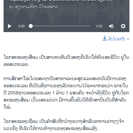
by
ສຽງອາເມຣິກາ ວີໂອເອລາວ
No media source currently available
0:00
4:22
ລິງໂດຍກົງ
ໂຣກສະໝອງເສື່ອມ ເປັນສາເຫດອັນດັບສອງທີ່ເຮັດໃຫ້ຄົນເສຍຊີວິດ ຢູ່ໃນ
ອອສເຕຣເລຍ.
ການສຶກສາໃໝ່ໂດຍສະຖາບັນສາທາລະນະສຸກແລະສະຫວັດດີການຂອງ
ອອສເຕຣເລຍ ທີ່ເປັນອົງການຂອງລັດຖະບານໄດ້ພະຍາກອນວ່າ ພາຍໃນ
ປີ 2058ຊາວອອສເຕຣເລຍ 1 ລ້ານ 1 ແສນຄົນ ຈະດຳລົງຊີວິດ ຢູ່ກັບໂຣກ
ສະໝອງເສື່ອມ ເວັ້ນເສຍແຕ່ວ່າ ມີການຄົ້ນພົບວິທີຮັກສາປິ່ນປົວທີ່ສຳຄັນ
ໃໝ່.
ໂຣກສະໝອງເຊື່ອມ ເປັນຄຳສັບທີ່ກວ້າງຂວາງສຳລັບອາການຕ່າງໆຈຳ
ນວນນຶ່ງ ທີ່ເຮັດໃຫ້ການທຳງານຂອງສະໝອງເສື່ອມລົງ.