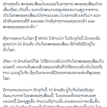
ໜ້າຂອງຫົວ ສະໝອງເສື່ອມດ້ວຍແຊລໃນຮ່າງກາຍ ສະໝອງເສື່ອມດ້ານ
ເສັ້ນເລືອດ ເປັນຕົ້ນ. ພວກເຮົາສາມາດຫລຸດຜ່ອນຄວາມສ່ຽງຈາກການ
ເປັນໂຣກສະໝອງເສື່ອມໄດ້ຢ່າງແນ່ນອນ ດ້ວຍການຮັບປະກັນວ່າ ພວກ
ເຮົາກິນອາຫານທີ່ດີ ແລະອອກ ກຳລັງຮ່າງກາຍຂອງພວກເຮົາ ແລະ
ສະໝອງຂອງພວກເຮົາ.”
ອົງການອະນາໄມໂລກ ຫຼື WHO ໄດ້ກ່າວວ່າ ໃນປັດຈຸບັນນີ້ ມີປະຊາຊົນ
ຫຼາຍກວ່າ 55 ລ້ານຄົນ ເປັນໂຣກສະໝອງເສື່ອມ ທີ່ດຳລົງຊີວິດຢູ່ໃນ
ທົ່ວໂລກ.
ເກືອບ 10 ລ້ານກໍລະນີໃໝ່ ໄດ້ຖືກກວດພົບວ່າເປັນໂຣກສະໝອງເສື່ອມໃນ
ແຕ່ລະປີ. ປະມານນຶ່ງສ່ວນສີ່ ຂອງພວກຄົນທີ່ໄດ້ຖືກກວດພົບເປັນໂຣກດັ່ງ
ກ່າວ ແມ່ນຢູ່ໃນຈີນ ຊຶ່ງເປັນປະເທດທີ່ມີປະຊາກອນໜາແໜ້ນທີ່ສຸດຂອງ
ໂລກ.
ມີການກະປະມານວ່າ ປັດຈຸບັນນີ້ 10 ລ້ານຄົນ ຢູ່ໃນຈີນຕ້ອງທົນທຸກ
ທໍລະມານຈາກໂຣກສະໝອງເສື່ອມນີ້. ໃນະຂະນະທີ່ປະຊາກອນຂອງ
ປະເທດນີ້ ມີອາຍຸສູງຂຶ້ນ ຈຳນວນດັ່ງກ່າວນັ້ນ ຄາດຄະເນວ່າຈະເພີ້ມຂຶ້ນ