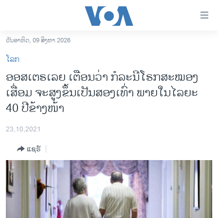
ລິ້ງ
ສຳຫລັບ
ເຂົ້າ
ວັນອາທິດ, 09 ສິງຫາ 2026
ຫາ
ໂຮມເພຈ
ໂລກ
ຂ້າມ
ລາວ
ອອສເຕຣເລຍ ເຕືອນວ່າ ກໍລະນີໂຣກສະໝອງ
ຂ້າມ
ອາເມຣິກາ
ເສື່ອມ ຈະສູງຂຶ້ນເປັນສອງເທົ່າ ພາຍໃນໄລຍະ
ຂ້າມ
ໄປ
ການເລືອກຕັ້ງ ປະທານາທີບໍດີ ສະຫະລັດ 2024
40 ປີຂ້າງໜ້າ
ຫາ
ຂ່າວ​ຈີນ
ຊອກ
23,10,2021
ຄົ້ນ
ໂລກ
ແຊຣ໌
ເອເຊຍ
ອິດສະຫຼະພາບດ້ານການຂ່າວ
ຊີວິດຊາວລາວ
ຊຸມຊົນຊາວລາວ