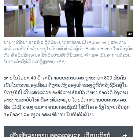
ວິທະຍາສາດ-ເທັກໂນໂລຈີ
ທຸລະກິດ
ພາສາອັງກິດ
ວີດີໂອ
ຍານາງເດີຊີມາ ອາສຊີເສ ຜູ້ທີ່ມີພະຍາດອາລຊາຍເມີ (Alzheimer) ແລະທ່ານ
ສຽງ
ແຮຣີ ລອມປິງ ກຳລັງຍ່າງຢູ່ໃນບ້ານພັກສຳລັບຜູ້ເຖົ້າ Easton Home ໃນເມືອງອີສ
ຕັນ ລັດເພັນຊີລເວເນຍ ຊຶ່ງເປັນບ້ານພັກທີ່ມີແພດປະຈຳ ແລະເປັນສະຖານທີ່ຊ່ອຍ
ລາຍການກະຈາຍສຽງ
ໃນການດຳລົງຊີວິດແກ່ຜູ້ສູງອາຍຸ. (AP)
ຕິດຕາມພວກເຮົາ ທີ່
ລາຍງານ
ພາຍໃນໄລຍະ 40 ປີ ຈະມີຊາວອອສເຕຣເລຍ ຫຼາຍກວ່າ 800 ພັນຄົນ
ເປັນໂຣກສະໝອງເສື່ອມ ຄືຫຼາຍເຖິງສອງເທົ່າຂອງຜູ້ທີ່ດຳລົງຊີວິດຢູ່ໃນ
ປັດຈຸບັນນີ້ ເວັ້ນເສຍແຕ່ວ່າ ຈະພົບການປິ່ນປົວ ທີ່ຫາຍຂາດໄດ້ ອີງຕາມ
ພາສາຕ່າງໆ
ລາຍງານສະບັບໃໝ່ ທີ່ສະໜັບສະໜຸນ ໂດຍລັດຖະບານອອສເຕຣເລຍ.
ຟີລ ເມີເຊີ ລາຍງານມາຈາກນະຄອນຊິດນີ ໃຫ້ວີໂອເອ ຊຶ່ງໄຊຈະເລີນສຸກ
ຈະນຳລາຍລະ ອຽດມາສະເໜີທ່ານ ໃນອັນດັບຕໍ່ໄປ.
ເຊີນຟັງລາຍງານ ອອສເຕຣເລຍ ເຕືອນເຖິງກໍລະນີ ໂຣກສະໝອງເສື່ອມ ຈະສູງຂຶ້ນເປັນສອງເທົ່າ ພາຍໃນໄລຍະ 40 ປີຂ້າງໜ້າ