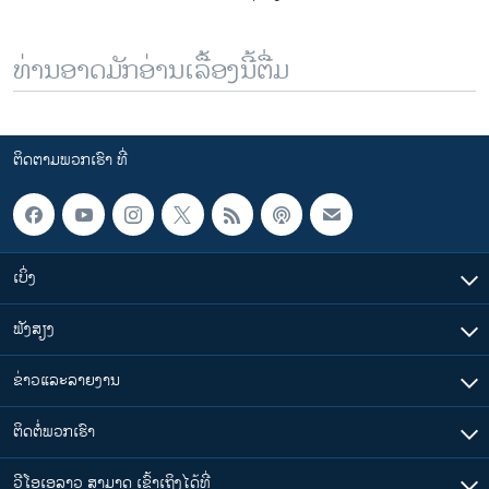
ທ່ານອາດມັກອ່ານເລື້ອງນີ້ຕື່ມ
ຕິດຕາມພວກເຮົາ ທີ່
ເບິ່ງ
ຟັງສຽງ
ຂ່າວແລະລາຍງານ
ຕິດຕໍ່ພວກເຮົາ
ວີໂອເອລາວ ສາມາດ ເຂົ້າເຖິງໄດ້ທີ່