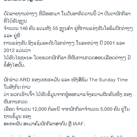
ບົດ​ລາຍ​ງານ​ຕ່າງໆ ທີ່​ມີ​ອອກ​ມາ ​ໃນ​ວັນ​ອາທິດ​ວານ​ນີ້ ວ່າ ບັນດາ​ນັກ​ກິລາ​
ທີ່​ໄດ້​ຮັບຫຼຽນ
ຈຳນວນ 146 ຄົນ ລວມທັງ 55 ຫຼຽນຄຳ ຢູ່​ທີ່​ການ​ແຂ່ງຂັນ​ໂອ​ລິ​ມປິກຕ່າງໆ
​ແລະ ຢູ່​ທີ່​
ການ​ແຂ່ງຂັນ ຊິງ​ແຊ້ມລະດັບ​ໂລກຕ່າງໆ ໃນລະຫວ່າງ ​ປີ 2001 ​ແລະ
2012 ​ແມ່ນ​ວ່າ​
ໄດ້​ຮັບໄຊຊະນະ ​ໂດຍ​ພວກ​ນັກ​ກິລາ ທີ່ຜົນ​ການກວດ​ສອບ​ເລືອດຕ່າງໆ ມີ​
ຂໍ້​ສົງ​ໄສນັ້ນ.
ນັກ​ຂ່າ​ວ ARD ຂອງ​ເຢຍຣະມັນ ​ແລະ ໜັງສືພິມ The Sunday Time ​
ໃນ​ອັງກິດ ກ່າວ​
ວ່າ ພວກ​ເຂົາ​ເຈົ້າ ​ໄດ້​ຮັບ​ຂໍ້​ມູນ​ຈາກ​ຜູ້ອອກ​ມາ​ແຈ້ງ​ຄວາມ​ຜິດຄົນ​ໜຶ່ງ ຂອງ
ຜົນ​ການກວດ
ເລືອດ ຈຳນວນ 12,000 ກໍລະນີ ຈາກນັກກິລາຈຳນວນ 5,000 ຄົນ ​ຢູ່ໃນ​
ຖານ​ຂໍ້​ມູນ ຂອງ​
ສະຫະພັນ​ ສະມາຄົມນັກ​ກິລາ​ສາກົນ ຫຼື IAAF.