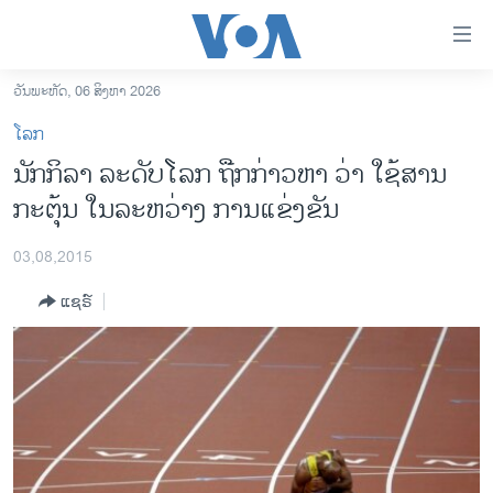
ລິ້ງ
ສຳຫລັບ
ເຂົ້າ
ວັນພະຫັດ, 06 ສິງຫາ 2026
ຫາ
ໂຮມເພຈ
ໂລກ
ຂ້າມ
ລາວ
ນັກກິລາ ລະດັບໂລກ ຖືກກ່າວຫາ ວ່າ ໃຊ້ສານ
ຂ້າມ
ອາເມຣິກາ
ກະຕຸ້ນ ໃນລະຫວ່າງ ການແຂ່ງຂັນ
ຂ້າມ
ໄປ
ການເລືອກຕັ້ງ ປະທານາທີບໍດີ ສະຫະລັດ 2024
ຫາ
03,08,2015
ຂ່າວ​ຈີນ
ຊອກ
ແຊຣ໌
ຄົ້ນ
ໂລກ
ເອເຊຍ
ອິດສະຫຼະພາບດ້ານການຂ່າວ
ຊີວິດຊາວລາວ
ຊຸມຊົນຊາວລາວ