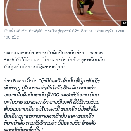
ວິທະຍາສາດ-ເທັກໂນໂລຈີ
ທຸລະກິດ
ພາສາອັງກິດ
ນັກແລ່ນຄົນໜຶ່ງ ກຳລັງພັກ ຫາຍໃຈ ຫຼັງຈາກໄດ້ສຳເລັດການ ແລ່ນແຂ່ງຂັນ ໄລຍະ
ວີດີໂອ
100 ແມັດ.
ສຽງ
ປະທານຄະນະ​ກຳມະການ​ໂອ​ລິ​ມປິກ​ສາກົນ ທ່ານ Thomas
ລາຍການກະຈາຍສຽງ
Bach ​ໄດ້​ໃຫ້​ຄຳ​ຕອບ ​ຕໍ່​ຂໍ້​ກ່າວ​ຫາ​ວ່າ ນັກ​ກິລາຫຼາຍຮ້ອຍ​ຄົນ​
ຕິດຕາມພວກເຮົາ ທີ່
ໄດ້​ກ່ຽວ​ພັນ​ກັບ​ການໃຊ້​ສານ​ກະ​ຕຸ້ນ​ນັ້ນ.
ລາຍງານ
ທ່ານ Bach ​ເວົ້າວ່າ
“ຖ້າ​ມີ​ກໍລະນີ ​ເຊັ່ນ​ນັ້ນ ທີ່​ກ່ຽວ​ພັນ​ເຖິງ​
ຜົນ​ຕ່າງໆ ຢູ່​ໃນ​ການ​ແຂ່ງຂັນ​ໂອ​ລິ​ມປິກ​ແລ້ວ ຄະນະ​ກຳ
ພາສາຕ່າງໆ
ມະການໂອ​ລິ​ມປິກ​ສາກົນ ຫຼື IOC ຈະ​ປະຕິບັດ​ການ​ ດ້ວຍ​
ນະ​ໂຍບາຍ ​ຂອງ​ພວກ​ເຮົາ ຕາມ​ປົກກະຕິ​ ທີ່ບໍ່​ມີ​ການ​ຜ່ອນ​
ສັ້ນ​ຜ່ອນ​ຍາວ​ເລີຍ ​ແຕ່​ໃນ​ເວລາ​ນີ້ ພວກ​ເຮົາ ບໍ່​ມີ​ຫຍັງ​ຕື່ມ
​ອີກ​ເລີຍ ພຽງ​ແຕ່​ການ​ກ່າວ​ຫາ​ເທົ່າ​ນັ້ນ ​ແລະ ພວກ​ເຮົາ​
ຕ້ອງ​ເຄົາລົບ ການສັນນິຖານ​ວ່າ ບໍ່ມີ​ຄວາມ​ຜິດ ສຳ​ຫລັບ​
ພວກ​ນັກ​ກິ​ລາ​ເຫຼົ່ານັ້ນ.”