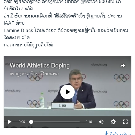
ຕາໜ່າງຂ່າວ​ດັ່ງກ່າວ ລາຍ​ງານ​ວ່າ ນັກ​ກິລາ ຫຼາຍກວ່າ 800 ຄົນ ​ໄດ້​
ບັນທຶກ​ໃນ​ປະວັດ
ວ່າ ມີ ຜົນ​ການ​ກວດ​ເ​ລື​ອດທີ່
“ຜິດປົກກະຕິ”
ໜຶ່ງ​ ຫຼື ຫຼາຍຄັ້ງ. ປະທານ
IAAF ທ່ານ
Lamine Diack ​ໄດ້​ປະຕິ​ເສດ ຕໍ່ບົດ​ລາຍ​ງານ​ເຫຼົ່ານັ້ນ ແລະວ່າ​ເປັນ​ການ
ໂຄສະນາ ​ເພື່ອ​
ກວດກາ​ການ​ໃຫ້ຫຼຽນຄືນ​ໃໝ່.
World Athletics Doping
by
ສຽງອາເມຣິກາ ວີໂອເອລາວ
No media source currently available
0:00
2:16
ລິງໂດຍກົງ