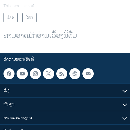
This item is part of
ຂ່າວ
ໂລກ
ທ່ານອາດມັກອ່ານເລື້ອງນີ້ຕື່ມ
ຕິດຕາມພວກເຮົາ ທີ່
ເບິ່ງ
ຟັງສຽງ
ຂ່າວແລະລາຍງານ