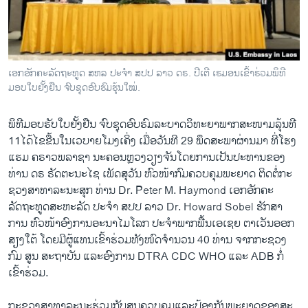
ວິທະຍາສາດ-ເທັກໂນໂລຈີ
ທຸລະກິດ
ພາສາອັງກິດ
ເອກອັກຄະລັດຖະທູດ ສຫລ ປະຈຳ ສປປ ລາວ ດຣ. ປີເຕີ ເຮມອນເຂົ້າຮ່ວມພິທີ
ວີດີໂອ
ມອບໃບຢັ້ງຢືນ ຈົບຊຸດອົບຮົມຮຸ້ນໃໝ່.
ສຽງ
ພິ​ທີ​ມອບ​ຮັບ​ໃບ​ຢັ້ງ​ຢືນ ຈົບ​ຊຸດ​ອົບ​ຮົມ​ລະ​ບາດ​ວິ​ທະ​ຍາ​ພາກ​ສະ​ໜາມລຸ້ນ​ທີ
ລາຍການກະຈາຍສຽງ
11ໄດ້​ໄຂ​ຂື້ນ​ໃນ​ເວ​ບາຍໂມງເຄິ່ງ ເມື່ອ​ວັນ​ທີ 29 ພຶດສະພາຜ່ານມາ ທີ່​ໂຮງ​
ຕິດຕາມພວກເຮົາ ທີ່
ແຮມ ຄຣາວພລາຊາ ນະ​ຄອນຫຼວງວຽງ​ຈັນໂດຍ​ການ​ເປັນ​ປະ​ທານຂອງ​
ລາຍງານ
ທ່ານ ດຣ ຣັດຕະນະໄຊ ເພັດສຸວັນ ຫົວໜ້າກົມຄວບຄຸມພະຍາດ ຕິດຕໍ່ກະ​
ຊວງ​ສາ​ທາ​ລະ​ນະ​ສຸກ ທ່ານ Dr. Peter M. Haymond ເອກອັກຄະ
ລັດຖະທູດ​ສະ​ຫະ​ລັດ​ ປະ​ຈຳ ສ​ປ​ປ ລາວ Dr. Howard Sobel ຮັກສາ
ພາສາຕ່າງໆ
ການ ຫົວ​ໜ້າ​ອົງ​ການ​ອະ​ນາ​ໄມ​ໂລກ ​ປະ​ຈຳ​ພາກ​ພື້ນ​ເອ​ເຊຍ ຕາ​ເວັນ​ອອກ​
ສຽງ​ໃຕ້ ໂດຍມີຜູ້​ແທນ​ເຂົ້າ​ຮ່ວມ​ທັງ​ໜົດຈຳ​ນວນ 40 ທ່ານ ຈາກ​ກະ​ຊວງ
ກົມ ສູນ ສະ​ຖາ​ບັນ ແລະອົງ​ການ DTRA CDC WHO ແລະ ADB ກໍ່​
ເຂົ້າ​ຮ່ວມ.
ກະ​ຊວງ​ສາ​ທາ​ລະ​ນະ​ຮ່ວມ​ກັບ​ສູນ​ຄວບ​ຄຸມແລະປ້ອງກັນ​ພະ​ຍາດ​ຂອງສະ​