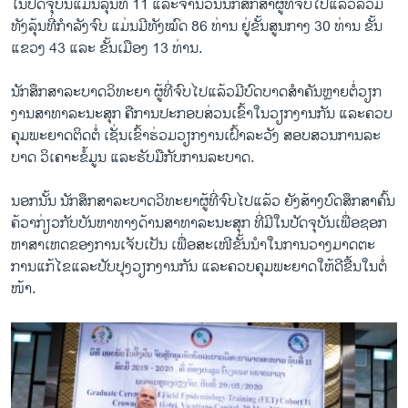
ໃນປັດ​ຈຸ​ບັນ​ແມ່ນ​ລຸ້ນ​ທີ່ 11 ແລະຈຳ​ນວນ​ນັກ​ສຶກ​ສາ​ຜູ້​ທີ່​ຈົບ​ໄປ​ແລ້ວ​ລວມ​
ທັງ​ລຸ້ນ​ທີ່​ກຳ​ລັງ​ຈົບ ​ແມ່ນ​ມີ​ທັງ​ໝົດ 86 ທ່ານ ຢູ່​ຂັ້ນສູນ​ກາງ 30 ທ່ານ ​ຂັ້ນ
ແຂວງ 43 ແລະ ຂັ້ນ​ເມືອງ 13 ທ່ານ.
ນັກ​ສຶກ​ສາ​ລະ​ບາດ​ວິ​ທະ​ຍາ ​ຜູ້​ທີ່​ຈົບ​ໄປ​ແລ້ວ​ມີ​ບົດ​ບາດ​ສຳ​ຄັນຫຼາຍ​ຕໍ່​ວຽກ​
ງານ​ສາ​ທາ​ລະ​ນະ​ສຸກ ຄື​ການ​ປະ​ກອບ​ສ່ວນ​ເຂົ້າ​ໃນ​ວຽກ​ງານ​ກັນ ແລະຄວບ​
ຄຸມ​ພະ​ຍາດ​ຕິດ​ຕໍ່ ເຊັ່ນເຂົ້າ​ຮ່ວມວຽກ​ງານ​ເຝົ້າ​ລະ​ວັງ ສອບສວນການ​ລະ​
ບາດ ວິ​ເຄາະ​ຂໍ້​ມູນ ແລະຮັບມືກັບ​ການ​ລະ​ບາດ.
ນອກນັ້ນ ນັກ​ສຶກ​ສາ​ລະ​ບາດ​ວິ​ທະ​ຍາ​ຜູ້​ທີ່​ຈົບ​ໄປ​ແລ້ວ ຍັງ​ສ້າງ​ບົດ​ສຶກ​ສາ​ຄົ້ນ​
ຄ້​ວາ​ກ່ຽວ​ກັບ​ບັນ​ຫາ​ທາງ​ດ້ານ​ສາ​ທາ​ລະ​ນະ​ສຸກ ​ທີ່​ມີ​ໃນ​ປັດ​ຈຸ​ບັນ​ເພື່ອ​ຊອກ​
ຫາສາ​ເຫດ​ຂອງ​ການ​ເຈັບ​ເປັນ ເພື່ອ​ສະ​ເໜີ​ຂັ້ນ​ນຳ​ໃນ​ການວາງ​ມາດ​ຕະ​
ການ​ແກ້​ໄຂແລະປັບ​ປຸງ​ວຽກ​ງານ​ກັນ ແລະຄວບ​ຄຸມ​ພະ​ຍາດໃຫ້​ດີ​ຂື້ນ​ໃນ​ຕໍ່​
ໜ້າ.