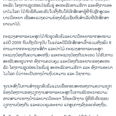
ຫະ​ລັດ​ ໂຄງ​ການຫຼຸດ​ຜ່ອນໄພ​ຂົ່ມ​ຂູ່ ສະ​ຫະ​ລັດ​ອາ​ເມ​ຣິ​ກາ ແລະອົງ​ການ​ອະ​
ນາ​ໄມ​ໂລກ ໄດ້ຈັດພິ​ທີ​ມອບ​ຮັບ​ໃບ​ຢັ້ງ​ຢືນ​ໃຫ້​ນັກ​ສຶກ​ສາ​ຜູ້​ທີ່​ຈົບຫຼັກ​ສູດ​ລະ​
ບາດ​ວິ​ທະ​ຍາ ເພື່ອ​ສະ​ແດງ​ຄວາມ​ຍ້ອງ​ຍໍ​ຊົມ​ເຊີຍ​ຜົນ​ສຳ​ເລັດ​ທີ່​ນັກ​ສຶກ​ສາ​
ຍາດ​ມາ​ໄດ້.
ກະ​ຊວງ​ສາ​ທາ​ລະ​ນະ​ສຸກ​ໄດ້​ຈັດຊຸດ​ອົບ​ຮົມ​ລະ​ບາດ​ວິ​ທະ​ຍາ​ພາກ​ສະ​ໜາມ ​
ແຕ່​ປີ 2009 ຈົນ​ເຖີງ​ປັດ​ຈຸບັນ ໃນ​ແຕ່​ລະ​ປີ​ມີ​ນັກ​ສຶກ​ສາ​ເຂົ້າ​ຮ່ວມ​ທັງ​ໝົດ 8
ທ່ານ​ມາ​ຈາກ​ກະຊ​ວງ​ກະ​ສິ​ກຳ ແລະປ່າ​ໄມ້ ກະ​ຊ​ວງ​ສາ​ທາ​ລະ​ນະ​ສຸກ
ກະຊວງປ້ອງກັນຄວາມສະຫງົບ ແລະກະຊວງປ້ອງກັນປະເທດ ໄດ້​ຮັບ​ການ​
ສະ​ໜັບ​ສະ​ໜູນ​ຈາກ ອົງການຄວບຄຸມ ແລະປ້ອງກັນພະຍາດຂອງສະ​ຫະ​
ລັດ​ ໂຄງ​ການຫຼຸດ​ຜ່ອນໄພ​ຂົ່ມ​ຂູ່ ສະ​ຫະ​ລັດ​ອາ​ເມ​ຣິ​ກາ ແລະ ອົງ​ການ​ອະ​ນາ​
ໄມ​ໂລກ ບໍ່​ວ່າ​ຈະ​ເປັນ​ທາງ​ດ້ານ​ງົບ​ປະ​ມານ ແລະ ວິ​ຊາ​ການ.
ຈຸດ​ປະ​ສົງ​ໃນ​ການ​ສ້າງ​ຊຸ​ດ​ອົບ​ຮົມ​ແມ່ນ​ເພື່ອ​ຕອບ​ສະ​ໜອງ​ຕາມ​ຄວາມ​ຮຽກ​
ຮ້ອງ​ຕ້ອງ​ການ​ຂອງວຽກ​ງານ​ສາ​ທາ​ລະ​ນະ​ສຸກ​ໃນ​ການ​ພັດ​ທະ​ນາ​ຄວາມ​
ອາດ​ສາ​ມາດ​ທາງ​ດ້ານ​ລະ​ບາດ​ວິ​ທະ​ຍາ ໃຫ້​ພະ​ນັກ​ງານ ​ຜູ້​ທີ່​ຮັບ​ຜິດ​ຊອບ ​
ວຽກ​ງານ​ປ້ອງ​ກັນ ແລະຄວບ​ຄຸມ​ພະ​ຍາດ ແຕ່​ສູນ​ກາງ​ລົງ​ຮອດ​ທ້ອງ​ຖິ່ນ.