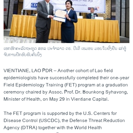
ເອກອັກຄະລັດຖະທູດ ສຫລ ປະຈຳລາວ ດຣ. ປີເຕີ ເຮມອນ ມອບໃບຢັ້ງຢືນ ແກ່ຜູ້
ຈົບການຝຶກອົບຮົບຄົນນຶ່ງ
VIENTIANE, LAO PDR – Another cohort of Lao field
epidemiologists have successfully completed their one-year
Field Epidemiology Training (FET) program at a graduation
ceremony chaired by Assoc. Prof. Dr. Bounkong Syhavong,
Minister of Health, on May 29 in Vientiane Capital.
The FET program is supported by the U.S. Centers for
Disease Control (USCDC), the Defense Threat Reduction
Agency (DTRA) together with the World Health