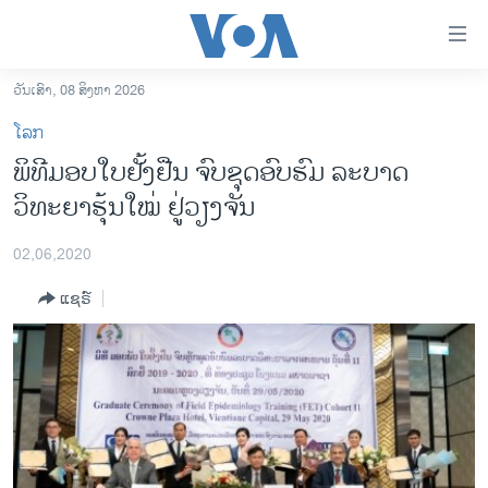
ລິ້ງ
ສຳຫລັບ
ເຂົ້າ
ວັນເສົາ, 08 ສິງຫາ 2026
ຫາ
ໂຮມເພຈ
ໂລກ
ຂ້າມ
ລາວ
ພິທີມອບໃບຢັ້ງຢືນ ຈົບຊຸດອົບຮົມ ລະບາດ
ຂ້າມ
ອາເມຣິກາ
ວິທະຍາຮຸ້ນໃໝ​່ ຢູ່ວຽງຈັນ
ຂ້າມ
ໄປ
ການເລືອກຕັ້ງ ປະທານາທີບໍດີ ສະຫະລັດ 2024
ຫາ
02,06,2020
ຂ່າວ​ຈີນ
ຊອກ
ແຊຣ໌
ຄົ້ນ
ໂລກ
ເອເຊຍ
ອິດສະຫຼະພາບດ້ານການຂ່າວ
ຊີວິດຊາວລາວ
ຊຸມຊົນຊາວລາວ