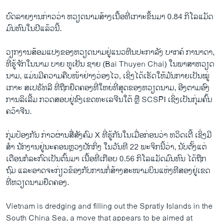
ບົດ​ລາຍ​ງານກ່າວ​ວ່າ ຫວຽດນາມ​ສ້າງ​ເນື້ອ​ທີ່ເກາະຂຶ້ນມາ 0.84 ກິ​ໂລແມັດ​
ມົນ​ທົນໃນ​ປີ​ແລ້ວ​ນີ້.
ວຽກ​ງານ​ສ້ອມ​ແປງ​ຂອງ​ຫວຽດ​ນາມ​ຢູ່ແນວ​ຫີນ​ປະ​ກາ​ລັງ ບາກຄ໌ ກາ​ນາ​ດາ,
ທີ່​ຮູ້​ຈັກ​ໃນ​ນາມ ບາຍ ທູເຢັນ ຊາຍ (Bai Thuyen Chai) ໃນ​ພາ​ສາ​ຫວຽດ​
ນາມ, ແມ່ນ​ມີ​ຄວາມ​ຄືບ​ໜ້າ​ຢ່າງ​ວ່ອງ​ໄວ, ເຊິ່ງໄດ້ເຮັດ​ໃຫ້​ມັນກາຍ​ເປັນ​ໝູ່​
ເກາະ ສເປຣັທລີ ທີ່​ຖືກຢຶດຄອງທີ່ໃຫຍ່​ທີ່​ສຸດ​ຂອງ​ຫວຽດ​ນາມ, ອີງຕາມອົງ​
ການ​ລິເລີ້ມ ກວດສອບຢູ່ຂົງເຂດທະເລຈີນໃຕ້ ຫຼື SCSPI ເຊິ່ງເປັນກຸ່ມຄົ້ນ
ຄວ້າຈີນ.
ກຸ່ມ​ປ້ອງ​ກັນ ກ່າວ​ຜ່ານສື່​ສັງ​ຄົມ X ທີ່​ຮູ້​ກັນ​ໃນ​ເມື່ອ​ກ່ອນວ່າ ທວິດເຕີ້ ​ເຊິ່ງ​ມີ​
ສຳ ນັກງານ​ຢູ່​ນະຄອນຫຼວງ​ປັກ​ກິ່ງ​ ໃນວັນທີ 22 ພະຈິກນີ້​ວ່າ, ນັບຕັ້ງແຕ່
ເດືອນກໍລະກົດເປັນຕົ້ນມາ ​ເນື້ອ​ທີ່​ເກືອບ 0.56 ກິ​ໂລ​ແມັດ​ມົນທົນ ໄດ້​ຖືກ​
ຖົມ ​ແລະ​ອາດ​ຈະ​ກ່ຽວຂ້ອງ​ກັບ​ການ​ກໍ່ສ້າງ​ສະໜາມ​ບິນ​ແຫ່ງ​ທີ​ສອງ​ຢູ່​ເຂດ​
ທີ່​ຫວຽດນາມ​ຢຶດຄອງ.
Vietnam is dredging and filling out the Spratly Islands in the
South China Sea, a move that appears to be aimed at