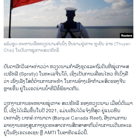
ວິທະຍາສາດ-ເທັກໂນໂລຈີ
ທຸລະກິດ
ພາສາອັງກິດ
ວີດີໂອ
ແຟ້ມຮູບ-ທະຫານເຮືອຫວຽດນາມຄົນນຶ່ງ ຢືນຍາມຢູ່ເກາະ ທູເຢັນ ຊາຍ (Thuyen
ສຽງ
Chai) ໃນບັນດາໝູ່ເກາະສເປຣັທລີ.
ລາຍການກະຈາຍສຽງ
ຕິດຕາມພວກເຮົາ ທີ່
ບັນດານັກວິ​ເຄາະ​ກ່າວ​ວ່າ ຫວຽດນາມກໍາລັງ​ຂຸດແລະຖົມ​ດິນ​ທີ່​ໝູ່​ເກາະສ
ລາຍງານ
ເປຣັທລີ (Spratly) ​ໃນ​ທະ​ເລ​ຈີນ​ໃຕ້, ​ເຊິ່ງ​ເປັນ​ການ​ເຄື່ອນ​ໄຫວ ​ທີ່​ເບິ່ງຄື​
ວ່າ ​ເພັ່ງເລັງໃສ່ຕໍ່​ຕ້ານ​ການ​ກະ​ທຳ​ ໃນ​ການ​ອ້າງ​ເອົາ​ກຳ​ມະ​ສິດຂອງ​ຈີນ​
ຫຼາຍ​ຂຶ້ນ ຢູ່​ໃນ​ເຂດ​ນ່ານ​ນ້ຳ​ທີ່​ມີຂໍ້ພິພາດກັນ.
ພາສາຕ່າງໆ
ວຽກ​ງານ​ການຂະຫຍາຍໝູ່​ເກາະ ສເປຣັທລີ ຂອງຫວຽດນາມ ​ເມື່ອ​ບໍ່​ດົນ​ມາ​
ນີ້, ​ເຊິ່ງ​ໄດ້​ເລີ່​ມຂຶ້ນ​ໃນ​ປີ 2021, ​ແມ່ນເຫັນ​ໄດ້​ແຈ້ງ​ທີ່​ສຸດ ​ຢູ່ແນວຫິນ
ປະກາລັງ ບາກຄ໌ ການາດາ (Barque Canada Reef), ອີງ​ຕາມ​ການ​
ລາຍ​ງານຂອງ​ສູນ​ກາງ​ຍຸດ​ທະ​ສາດ​ການ​ສຶກສາ​ສາກົນ​ດ້ານ​ການ​ເດີນ​ທະ​ເລ​
ຢູ່ໃນຂົງເຂດເອເຊຍ ຫຼື AMTI ໃນອາທິດແລ້ວນີ້.