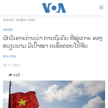
ລິ້ງ
ສຳຫລັບ
ເຂົ້າ
ວັນອາທິດ, 09 ສິງຫາ 2026
ຫາ
ໂຮມເພຈ
ເອເຊຍ
ຂ້າມ
ລາວ
ນັກວິເຄາະກ່າວວ່າ ການຖົມ​ດິນ ​ທີ່​ໝູ່ເກາະ ຂອງ
ຂ້າມ
ອາເມຣິກາ
ຫວຽດນາມ ມີເປົ້າໝາ ຍເພື່ອຕອບໂຕ້ຈີນ
ຂ້າມ
ໄປ
ການເລືອກຕັ້ງ ປະທານາທີບໍດີ ສະຫະລັດ 2024
ຫາ
ອານ ​ຫາຍ
ຂ່າວ​ຈີນ
ຊອກ
28,11,2023
ຄົ້ນ
ໂລກ
ແຊຣ໌
ເອເຊຍ
ອິດສະຫຼະພາບດ້ານການຂ່າວ
ຊີວິດຊາວລາວ
ຊຸມຊົນຊາວລາວ