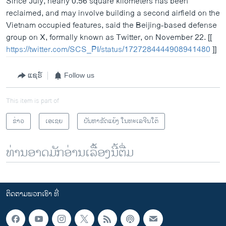
Since July, nearly 0.56 square kilometers has been
reclaimed, and may involve building a second airfield on the
Vietnam occupied features, said the Beijing-based defense
group on X, formally known as Twitter, on November 22. [[
https://twitter.com/SCS_PI/status/1727284444908941480
]]
ແຊຣ໌
Follow us
This item is part of
ຂ່າວ
ເອເຊຍ
ບັນຫາຂັດແຍ້ງ ໃນທະເລຈີນໃຕ້
ທ່ານອາດມັກອ່ານເລື້ອງນີ້ຕື່ມ
ຕິດຕາມພວກເຮົາ ທີ່