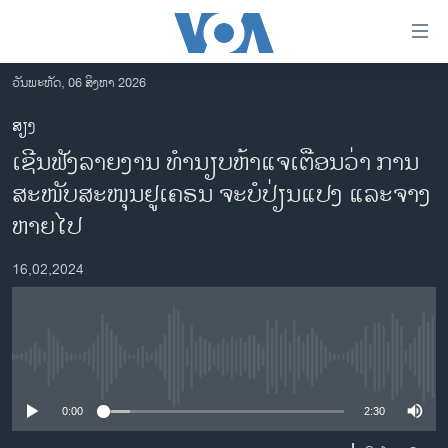
ລິ້ງ
ສຳຫລັບ
ເຂົ້າ
ວັນພະຫັດ, 06 ສິງຫາ 2026
ຫາ
ໂຮມເພຈ
ສຽງ
ຂ້າມ
ລາວ
ເຊີນ​ຟັງ​ລາຍ​ງານ ທຳ​ນຽບ​ຫ້າ​ແຈ​ເຕືອນ​ວ່າ ການ​
ຂ້າມ
ອາເມຣິກາ
ຂ້າມ
ສະ​ໜັບ​ສະ​ໜຸນ​ຢູ​ເຄ​ຣນ ຈະ​ບໍ​ປ່ຽນ​ແປງ ແລະ​ຈາງ​
ໄປ
ການເລືອກຕັ້ງ ປະທານາທີບໍດີ ສະຫະລັດ 2024
ຫາຍ​ໄປ
ຫາ
ຂ່າວ​ຈີນ
ຊອກ
16,02,2024
ຄົ້ນ
ໂລກ
ເອເຊຍ
ອິດສະຫຼະພາບດ້ານການຂ່າວ
No media source currently available
ຊີວິດຊາວລາວ
0:00
2:30
ຊຸມຊົນຊາວລາວ