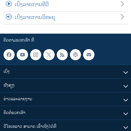
ເບິ່ງລາຍການທີວີ
ເບິ່ງລາຍການວິທະຍຸ
ຕິດຕາມພວກເຮົາ ທີ່
ເບິ່ງ
ຟັງສຽງ
ຂ່າວແລະລາຍງານ
ຕິດຕໍ່ພວກເຮົາ
ວີໂອເອລາວ ສາມາດ ເຂົ້າເຖິງໄດ້ທີ່