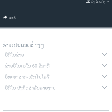
ລິງໂດຍກົງ
ວິທະຍາສາດ-ເທັກໂນໂລຈີ
ທຸລະກິດ
ແຊຣ໌
ພາສາອັງກິດ
ວີດີໂອ
ສຽງ
ຂ່າວປະເພດຕ່າງໆ
ລາຍການກະຈາຍສຽງ
ຕິດຕາມພວກເຮົາ ທີ່
ວີດີໂອຂ່າວ
ລາຍງານ
ຂ່າວວີໂອເອໃນ 60 ວິນາທີ
ວິທະຍາສາດ-ເທັກໂນໂລຈີ
ພາສາຕ່າງໆ
ວີດີໂອ ອັງກິດສຳລັບລາຍງານ