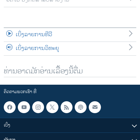
ເບິ່ງລາຍການທີວີ
ເບິ່ງລາຍການວິທະຍຸ
ທ່ານອາດມັກອ່ານເລື້ອງນີ້ຕື່ມ
ຕິດຕາມພວກເຮົາ ທີ່
ເບິ່ງ
ຟັງສຽງ