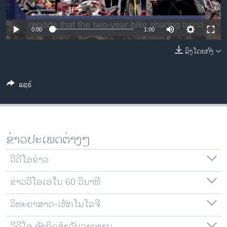
ວິທະຍາສາດ-ເທັກໂນໂລຈີ
ທຸລະກິດ
0:00
1:00
ພາສາອັງກິດ
ລິງໂດຍກົງ
ວີດີໂອ
ສຽງ
ແຊຣ໌
ລາຍການກະຈາຍສຽງ
ຕິດຕາມພວກເຮົາ ທີ່
ລາຍງານ
ຂ່າວປະເພດຕ່າງໆ
ພາສາຕ່າງໆ
ວີດີໂອຂ່າວ
ຂ່າວວີໂອເອໃນ 60 ວິນາທີ
ວິທະຍາສາດ-ເທັກໂນໂລຈີ
ວີດີໂອ ອັງກິດສຳລັບລາຍງານ