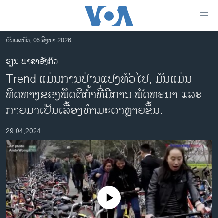
ລິ້ງ
ສຳຫລັບ
ເຂົ້າ
ວັນພະຫັດ, 06 ສິງຫາ 2026
ຫາ
ໂຮມເພຈ
ຮຽນ-ພາສາອັງກິດ
ຂ້າມ
ລາວ
Trend ແມ່ນການປ່ຽນແປງທົ່ວໄປ, ມັນແມ່ນ
ຂ້າມ
ອາເມຣິກາ
ຂ້າມ
ທິດທາງຂອງພຶດຕິກໍາທີ່ມີການ ພັດທະນາ ແລະ
ໄປ
ການເລືອກຕັ້ງ ປະທານາທີບໍດີ ສະຫະລັດ 2024
ກາຍມາເປັນເລື້ອງທໍາມະດາຫຼາຍຂຶ້ນ.
ຫາ
ຂ່າວ​ຈີນ
ຊອກ
29,04,2024
ຄົ້ນ
ໂລກ
ເອເຊຍ
ອິດສະຫຼະພາບດ້ານການຂ່າວ
ຊີວິດຊາວລາວ
No media source currently available
ຊຸມຊົນຊາວລາວ