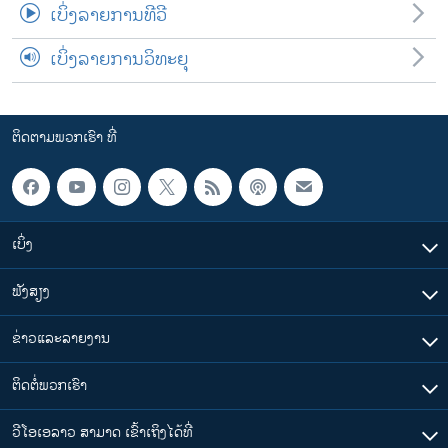
ເບິ່ງລາຍການທີວີ
ເບິ່ງລາຍການວິທະຍຸ
ຕິດຕາມພວກເຮົາ ທີ່
ເບິ່ງ
ຟັງສຽງ
ຂ່າວແລະລາຍງານ
ຕິດຕໍ່ພວກເຮົາ
ວີໂອເອລາວ ສາມາດ ເຂົ້າເຖິງໄດ້ທີ່