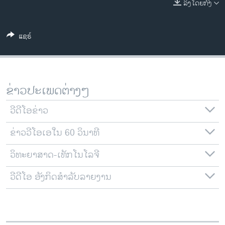
ລິງໂດຍກົງ
ວິທະຍາສາດ-ເທັກໂນໂລຈີ
ທຸລະກິດ
ແຊຣ໌
ພາສາອັງກິດ
ວີດີໂອ
ສຽງ
ຂ່າວປະເພດຕ່າງໆ
ລາຍການກະຈາຍສຽງ
ຕິດຕາມພວກເຮົາ ທີ່
ວີດີໂອຂ່າວ
ລາຍງານ
ຂ່າວວີໂອເອໃນ 60 ວິນາທີ
ວິທະຍາສາດ-ເທັກໂນໂລຈີ
ພາສາຕ່າງໆ
ວີດີໂອ ອັງກິດສຳລັບລາຍງານ