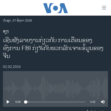
ລິ້ງ
ສຳຫລັບ
ເຂົ້າ
ວັນສຸກ, 07 ສິງຫາ 2026
ຫາ
ໂຮມເພຈ
ສຽງ
ຂ້າມ
ລາວ
ເຊີນຟັງລາຍງານກ່ຽວກັບ ການເຕືອນຂອງ
ຂ້າມ
ອາເມຣິກາ
ຂ້າມ
ອົງການ FBI ກ່ຽ%ກັບພວກລັກເຈາະຂໍ້ມູນຂອງ
ໄປ
ການເລືອກຕັ້ງ ປະທານາທີບໍດີ ສະຫະລັດ 2024
ຈີນ
ຫາ
ຂ່າວ​ຈີນ
ຊອກ
02,02,2024
ຄົ້ນ
ໂລກ
ເອເຊຍ
ອິດສະຫຼະພາບດ້ານການຂ່າວ
No media source currently available
ຊີວິດຊາວລາວ
0:00
4:42
ຊຸມຊົນຊາວລາວ