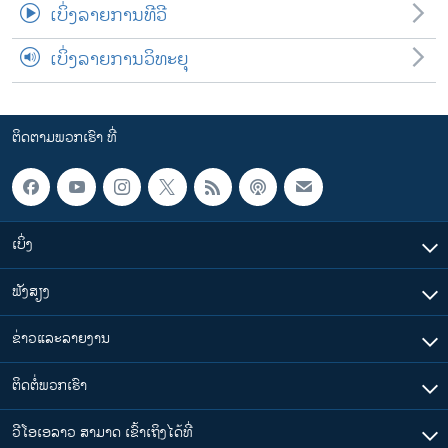
ເບິ່ງລາຍການທີວີ
ເບິ່ງລາຍການວິທະຍຸ
ຕິດຕາມພວກເຮົາ ທີ່
ເບິ່ງ
ຟັງສຽງ
ຂ່າວແລະລາຍງານ
ຕິດຕໍ່ພວກເຮົາ
ວີໂອເອລາວ ສາມາດ ເຂົ້າເຖິງໄດ້ທີ່