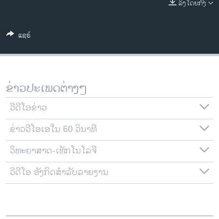
ລິງໂດຍກົງ
ວິທະຍາສາດ-ເທັກໂນໂລຈີ
ທຸລະກິດ
ແຊຣ໌
ພາສາອັງກິດ
ວີດີໂອ
ສຽງ
ຂ່າວປະເພດຕ່າງໆ
ລາຍການກະຈາຍສຽງ
ຕິດຕາມພວກເຮົາ ທີ່
ວີດີໂອຂ່າວ
ລາຍງານ
ຂ່າວວີໂອເອໃນ 60 ວິນາທີ
ວິທະຍາສາດ-ເທັກໂນໂລຈີ
ພາສາຕ່າງໆ
ວີດີໂອ ອັງກິດສຳລັບລາຍງານ