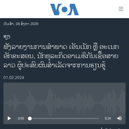
ລິ້ງ
ສຳຫລັບ
ເຂົ້າ
ວັນເສົາ, 08 ສິງຫາ 2026
ຫາ
ໂຮມເພຈ
ສຽງ
ຂ້າມ
ລາວ
ຟັງລາຍງານການສໍາພາດ ເອັນເນັກ ຫຼື ອະເນກ
ຂ້າມ
ອາເມຣິກາ
ຂ້າມ
ອັກຂະສອນ, ນັກທຸລະກິດອາເມຣິກັນເຊື້ອສາຍ
ໄປ
ການເລືອກຕັ້ງ ປະທານາທີບໍດີ ສະຫະລັດ 2024
ລາວ ຜູ້ປະສົບຜົນສໍາເລັດຈາກການຮຽນຮູ້
ຫາ
ຂ່າວ​ຈີນ
ຊອກ
01,02,2024
ຄົ້ນ
ໂລກ
ເອເຊຍ
ອິດສະຫຼະພາບດ້ານການຂ່າວ
No media source currently available
ຊີວິດຊາວລາວ
0:00
5:24
ຊຸມຊົນຊາວລາວ