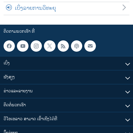
ເບິ່ງລາຍການວິທະຍຸ
ຕິດຕາມພວກເຮົາ ທີ່
ເບິ່ງ
ຟັງສຽງ
ຂ່າວແລະລາຍງານ
ຕິດຕໍ່ພວກເຮົາ
ວີໂອເອລາວ ສາມາດ ເຂົ້າເຖິງໄດ້ທີ່
​ລິ້ງ​ຕ່າງໆ