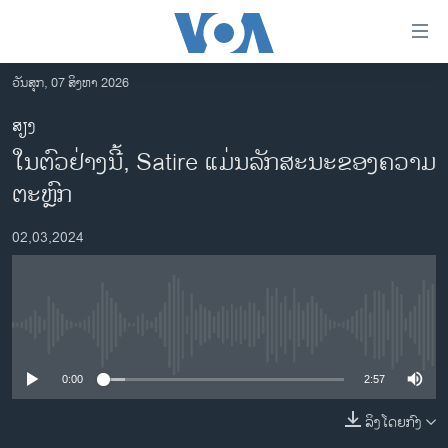
ລິ້ງ
ສຳຫລັບ
ເຂົ້າ
ວັນສຸກ, 07 ສິງຫາ 2026
ຫາ
ໂຮມເພຈ
ສຽງ
ຂ້າມ
ລາວ
ໃນຕົວຢ່າງນີ້, Satire ແມ່ນລັກສະນະຂອງຄວາມ
ຂ້າມ
ອາເມຣິກາ
ຂ້າມ
ຕະຫຼົກ
ໄປ
ການເລືອກຕັ້ງ ປະທານາທີບໍດີ ສະຫະລັດ 2024
ຫາ
02,03,2024
ຂ່າວ​ຈີນ
ຊອກ
ຄົ້ນ
ໂລກ
ເອເຊຍ
No media source currently available
ອິດສະຫຼະພາບດ້ານການຂ່າວ
0:00
2:57
ຊີວິດຊາວລາວ
ລິງໂດຍກົງ
ຊຸມຊົນຊາວລາວ