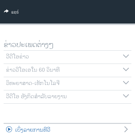
ວິທະຍາສາດ-ເທັກໂນໂລຈີ
ແຊຣ໌
ທຸລະກິດ
ພາສາອັງກິດ
ວີດີໂອ
ຂ່າວປະເພດຕ່າງໆ
ສຽງ
ວີດີໂອຂ່າວ
ລາຍການກະຈາຍສຽງ
ຕິດຕາມພວກເຮົາ ທີ່
ຂ່າວວີໂອເອໃນ 60 ວິນາທີ
ລາຍງານ
ວິທະຍາສາດ-ເທັກໂນໂລຈີ
ພາສາຕ່າງໆ
ວີດີໂອ ອັງກິດສຳລັບລາຍງານ
ເບິ່ງລາຍການທີວີ