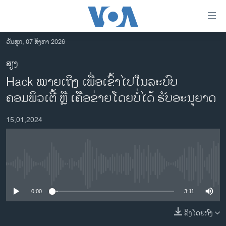
ລິ້ງ
ສຳຫລັບ
ເຂົ້າ
ວັນສຸກ, 07 ສິງຫາ 2026
ຫາ
ໂຮມເພຈ
ສຽງ
ຂ້າມ
ລາວ
Hack ໝາຍເຖິງ ເພື່ອເຂົ້າໄປໃນລະບົບ
ຂ້າມ
ອາເມຣິກາ
ຂ້າມ
ຄອມພິວເຕີ້ ຫຼື ເຄືຶອຂ່າຍໂດຍບໍ່ໄດ້ ຮັບອະນຸຍາດ
ໄປ
ການເລືອກຕັ້ງ ປະທານາທີບໍດີ ສະຫະລັດ 2024
ຫາ
15,01,2024
ຂ່າວ​ຈີນ
ຊອກ
ຄົ້ນ
ໂລກ
ເອເຊຍ
No media source currently available
ອິດສະຫຼະພາບດ້ານການຂ່າວ
0:00
3:11
ຊີວິດຊາວລາວ
ລິງໂດຍກົງ
ຊຸມຊົນຊາວລາວ