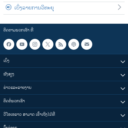
ເບິ່ງລາຍການວິທະຍຸ
ຕິດຕາມພວກເຮົາ ທີ່
ເບິ່ງ
ຟັງສຽງ
ຂ່າວແລະລາຍງານ
ຕິດຕໍ່ພວກເຮົາ
ວີໂອເອລາວ ສາມາດ ເຂົ້າເຖິງໄດ້ທີ່
​ລິ້ງ​ຕ່າງໆ