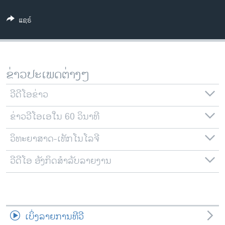
ວິທະຍາສາດ-ເທັກໂນໂລຈີ
ແຊຣ໌
ທຸລະກິດ
ພາສາອັງກິດ
ວີດີໂອ
ຂ່າວປະເພດຕ່າງໆ
ສຽງ
ວີດີໂອຂ່າວ
ລາຍການກະຈາຍສຽງ
ຕິດຕາມພວກເຮົາ ທີ່
ຂ່າວວີໂອເອໃນ 60 ວິນາທີ
ລາຍງານ
ວິທະຍາສາດ-ເທັກໂນໂລຈີ
ພາສາຕ່າງໆ
ວີດີໂອ ອັງກິດສຳລັບລາຍງານ
ເບິ່ງລາຍການທີວີ