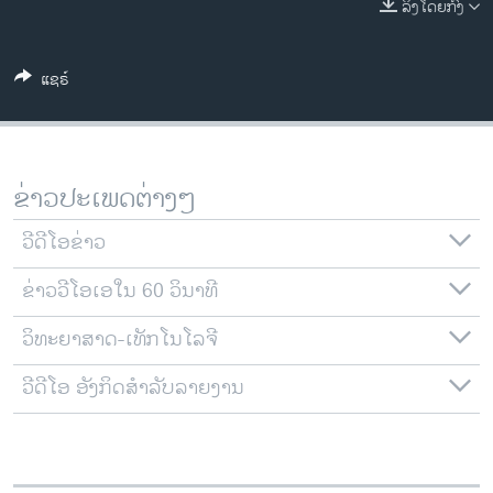
ລິງໂດຍກົງ
ວິທະຍາສາດ-ເທັກໂນໂລຈີ
ທຸລະກິດ
ແຊຣ໌
ພາສາອັງກິດ
ວີດີໂອ
ສຽງ
ຂ່າວປະເພດຕ່າງໆ
ລາຍການກະຈາຍສຽງ
ຕິດຕາມພວກເຮົາ ທີ່
ວີດີໂອຂ່າວ
ລາຍງານ
ຂ່າວວີໂອເອໃນ 60 ວິນາທີ
ວິທະຍາສາດ-ເທັກໂນໂລຈີ
ພາສາຕ່າງໆ
ວີດີໂອ ອັງກິດສຳລັບລາຍງານ