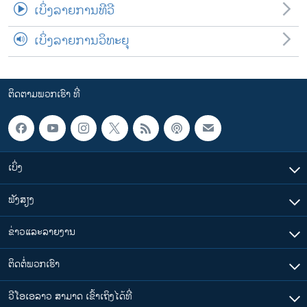
ເບິ່ງລາຍການທີວີ
ເບິ່ງລາຍການວິທະຍຸ
ຕິດຕາມພວກເຮົາ ທີ່
ເບິ່ງ
ຟັງສຽງ
ຂ່າວແລະລາຍງານ
ຕິດຕໍ່ພວກເຮົາ
ວີໂອເອລາວ ສາມາດ ເຂົ້າເຖິງໄດ້ທີ່