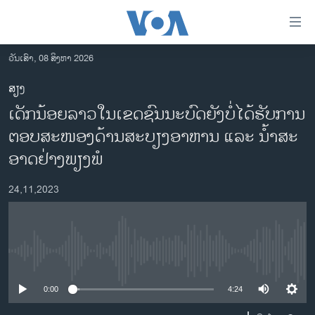
ລິ້ງ
ສຳຫລັບ
ເຂົ້າ
ວັນເສົາ, 08 ສິງຫາ 2026
ຫາ
ໂຮມເພຈ
ສຽງ
ຂ້າມ
ລາວ
ເດັກ​ນ້ອຍ​ລາວ​ໃນ​ເຂດ​ຊົນ​ນະ​ບົດ​ຍັງ​ບໍ່​ໄດ້​ຮັບ​ການ​
ຂ້າມ
ອາເມຣິກາ
ຂ້າມ
ຕອບ​ສະ​ໜອງ​ດ້ານ​ສະ​ບຽງ​ອາ​ຫານ ແລະ ນ້ຳ​ສະ​
ໄປ
ການເລືອກຕັ້ງ ປະທານາທີບໍດີ ສະຫະລັດ 2024
ອາດ​ຢ່າງ​ພຽງ​ພໍ
ຫາ
ຂ່າວ​ຈີນ
ຊອກ
24,11,2023
ຄົ້ນ
ໂລກ
ເອເຊຍ
ອິດສະຫຼະພາບດ້ານການຂ່າວ
No media source currently available
ຊີວິດຊາວລາວ
0:00
4:24
ຊຸມຊົນຊາວລາວ