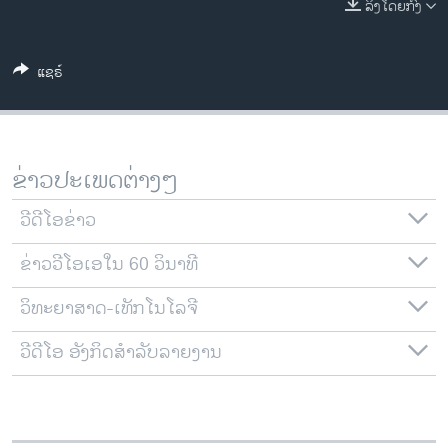
ລິງໂດຍກົງ
ວິທະຍາສາດ-ເທັກໂນໂລຈີ
ທຸລະກິດ
ແຊຣ໌
ພາສາອັງກິດ
ວີດີໂອ
ສຽງ
ຂ່າວປະເພດຕ່າງໆ
ລາຍການກະຈາຍສຽງ
ຕິດຕາມພວກເຮົາ ທີ່
ວີດີໂອຂ່າວ
ລາຍງານ
ຂ່າວວີໂອເອໃນ 60 ວິນາທີ
ວິທະຍາສາດ-ເທັກໂນໂລຈີ
ພາສາຕ່າງໆ
ວີດີໂອ ອັງກິດສຳລັບລາຍງານ