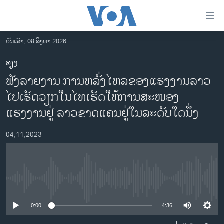
ລິ້ງ
ສຳຫລັບ
ເຂົ້າ
ວັນເສົາ, 08 ສິງຫາ 2026
ຫາ
ໂຮມເພຈ
ສຽງ
ຂ້າມ
ລາວ
ຟັງລາຍງານ ການຫລັ່ງໄຫລຂອງແຮງງານລາວ
ຂ້າມ
ອາເມຣິກາ
ຂ້າມ
ໄປເຮັດວຽກໃນໄທເຮັດໃຫ້ການສະໜອງ
ໄປ
ການເລືອກຕັ້ງ ປະທານາທີບໍດີ ສະຫະລັດ 2024
ແຮງງານຢູ່ ລາວຂາດແຄນຢູ່ໃນລະດັບໃດນຶ່ງ
ຫາ
ຂ່າວ​ຈີນ
ຊອກ
04,11,2023
ຄົ້ນ
ໂລກ
ເອເຊຍ
ອິດສະຫຼະພາບດ້ານການຂ່າວ
No media source currently available
ຊີວິດຊາວລາວ
0:00
4:36
ຊຸມຊົນຊາວລາວ