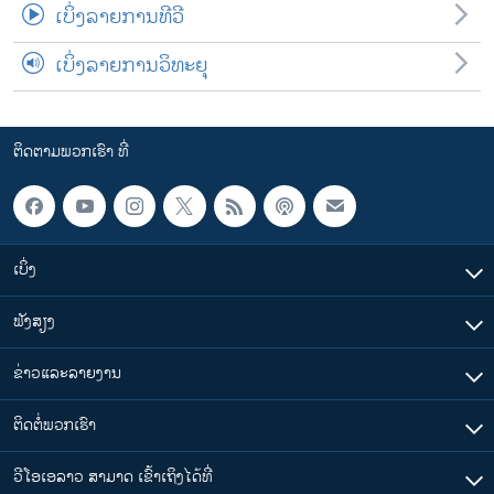
ເບິ່ງລາຍການທີວີ
ເບິ່ງລາຍການວິທະຍຸ
ຕິດຕາມພວກເຮົາ ທີ່
ເບິ່ງ
ຟັງສຽງ
ຂ່າວແລະລາຍງານ
ຕິດຕໍ່ພວກເຮົາ
ວີໂອເອລາວ ສາມາດ ເຂົ້າເຖິງໄດ້ທີ່