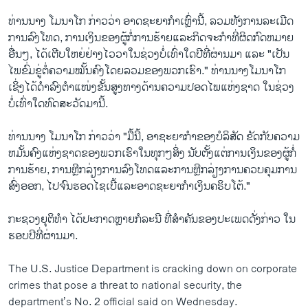
ທ່ານນາງ ໂມນາໂກ ກ່າວວ່າ ອາດຊະຍາກໍາເຫຼົ່ານີ້, ລວມທັງການລະເມີດ
ການລົງໂທດ, ການເງິນຂອງຜູ້ກໍ່ການຮ້າຍແລະກິດຈະກໍາທີ່ຜິດກົດຫມາຍ
ອື່ນໆ, ໄດ້ເຕີບໃຫຍ່ຢ່າງໄວວາໃນຊ່ວງບໍ່ເທົ່າໃດປີທີ່ຜ່ານມາ ແລະ "ເປັນ
ໄພຂົ່ມຂູ່ຕໍ່ຄວາມໝັ້ນຄົງໂດຍລວມຂອງພວກເຮົາ." ທ່ານນາງໂມ​ນາ​ໂກ ​
ເຊິ່ງໄດ້ດໍາລົງຕຳ​ແໜ່ງຂັ້ນສູງທາງດ້ານ​ຄວາມ​ປອດ​ໄພ​ແຫ່ງ​ຊາດ​ ​ໃນ​ຊ່ວງ
ບໍ່ເທົ່າໃດທົດ​ສະ​ວັດມານີ້.
ທ່ານນາງ ໂມນາໂກ ກ່າວວ່າ "ມື້ນີ້, ອາຊະຍາກໍາຂອງບໍລິສັດ ຂັດກັບຄວາມ
ຫມັ້ນຄົງແຫ່ງຊາດຂອງພວກເຮົາໃນທຸກໆສິ່ງ ນັບຕັ້ງແຕ່ການເງິນຂອງຜູ້ກໍ່
ການຮ້າຍ, ການຫຼີກລ່ຽງການລົງໂທດແລະການຫຼີກລ່ຽງການຄວບຄຸມການ
ສົ່ງອອກ, ໄປຈົນຮອດໄຊເບີ້ແລະອາດຊະຍາກໍາເງິນຄຣິບໂຕ້."
ກະຊວງຍຸຕິທໍາ ໄດ້ປະກາດຫຼາຍກໍລະນີ ທີ່ສໍາຄັນຂອງປະເພດດັ່ງກ່າວ ໃນ
ຮອບປີທີ່ຜ່ານມາ.
The U.S. Justice Department is cracking down on corporate
crimes that pose a threat to national security, the
department’s No. 2 official said on Wednesday.