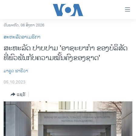
ລິ້ງ
ສຳຫລັບ
ເຂົ້າ
ວັນພະຫັດ, 06 ສິງຫາ 2026
ຫາ
ໂຮມເພຈ
ສະຫະລັດອາເມຣິກາ
ຂ້າມ
ລາວ
ສະຫະລັດ ປາບປາມ 'ອາຊະຍາກໍາ ຂອງບໍລິສັດ
ຂ້າມ
ອາເມຣິກາ
ທີ່ພົວພັນກັບຄວາມໝັ້ນຄົງຂອງຊາດ'
ຂ້າມ
ໄປ
ການເລືອກຕັ້ງ ປະທານາທີບໍດີ ສະຫະລັດ 2024
ຫາ
​ມາ​ຊູດ ​ຟາ​ຣີ​ວາ
ຂ່າວ​ຈີນ
ຊອກ
05,10,2023
ຄົ້ນ
ໂລກ
ແຊຣ໌
ເອເຊຍ
ອິດສະຫຼະພາບດ້ານການຂ່າວ
ຊີວິດຊາວລາວ
ຊຸມຊົນຊາວລາວ