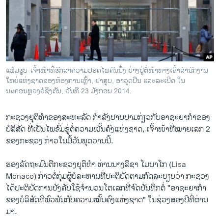
ວິທະຍາສາດ-ເທັກໂນໂລຈີ
ທຸລະກິດ
ພາສາອັງກິດ
ວີດີໂອ
ແຟ້ມຮູບ-ເຈົ້າໜ້າທີ່ຮັກສາຄວາມປອດໄພຄົນນຶ່ງ ຍ່າງຢູ່ຕໍ່ໜ້າທາງເຂົ້າສໍານັກງານ
ສຽງ
ໃຫຍ່ແຫ່ງຊາດຂອງຫ້ອງການເຫຼົ້າ, ຢາສູບ, ອາວຸດປືນ ແລະລະເບີດ ໃນ
ນະຄອນຫຼວງວໍຊິງຕັນ, ວັນທີ 23 ມັງກອນ 2014.
ລາຍການກະຈາຍສຽງ
ຕິດຕາມພວກເຮົາ ທີ່
ລາຍງານ
ກະ​ຊວງ​ຍຸ​ຕິ​ທຳ​ຂອງ​ສະ​ຫະ​ລັດ ກຳ​ລັງ​ປາບ​ປາມ​ກ່ຽວກັບອາ​ຊະ​ຍາ​ກຳ​ຂອງ​
ບໍ​ລິ​ສັດ ທີ່​ເປັນ​ໄພ​ຂົ່ມ​ຂູ່​ຕໍ່​ຄວາມ​ໝັ້ນ​ຄົງ​ແຫ່ງ​ຊາດ, ເຈົ້າ​ໜ້າ​ທີ່​ໝາຍ​ເລກ​ 2
ຂອງກະຊວງ ​ກ່າວ​ໃນ​ມື້ວັນ​ພຸດ​ວານນີ້​.
ພາສາຕ່າງໆ
ຮອງລັດຖະມົນຕີກະຊວງຍຸຕິທໍາ ທ່ານນາງລິຊາ ໂມນາໂກ (Lisa
Monaco) ກ່າວຕໍ່ກຸ່ມຜູ້ບໍລະຫານທີ່ປະຕິບັດຕາມກົດລະບຽບວ່າ ກະຊວງ
ໄດ້ປະຕິບັດການບັງຄັບໃຊ້ຈໍານວນໂຕເລກທີ່ຈົດບັນທຶກຕໍ່ "ອາຊະຍາກໍາ
ຂອງບໍລິສັດທີ່ພົວພັນກັບຄວາມໝັ້ນຄົງແຫ່ງຊາດ" ໃນຊ່ວງສອງປີທີ່ຜ່ານ
ມາ.