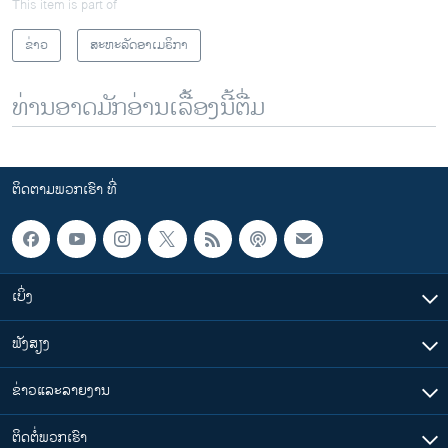
This item is part of
ຂ່າວ
ສະຫະລັດອາເມຣິກາ
ທ່ານອາດມັກອ່ານເລື້ອງນີ້ຕື່ມ
ຕິດຕາມພວກເຮົາ ທີ່
ເບິ່ງ
ຟັງສຽງ
ຂ່າວແລະລາຍງານ
ຕິດຕໍ່ພວກເຮົາ