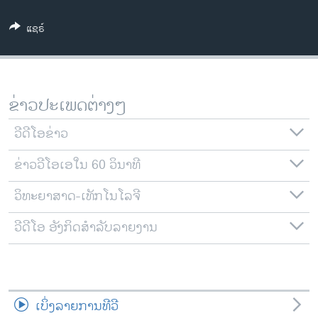
ວິທະຍາສາດ-ເທັກໂນໂລຈີ
ແຊຣ໌
ທຸລະກິດ
ພາສາອັງກິດ
ວີດີໂອ
ຂ່າວປະເພດຕ່າງໆ
ສຽງ
ວີດີໂອຂ່າວ
ລາຍການກະຈາຍສຽງ
ຕິດຕາມພວກເຮົາ ທີ່
ຂ່າວວີໂອເອໃນ 60 ວິນາທີ
ລາຍງານ
ວິທະຍາສາດ-ເທັກໂນໂລຈີ
ພາສາຕ່າງໆ
ວີດີໂອ ອັງກິດສຳລັບລາຍງານ
ເບິ່ງລາຍການທີວີ