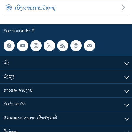
ເບິ່ງລາຍການວິທະຍຸ
ຕິດຕາມພວກເຮົາ ທີ່
ເບິ່ງ
ຟັງສຽງ
ຂ່າວແລະລາຍງານ
ຕິດຕໍ່ພວກເຮົາ
ວີໂອເອລາວ ສາມາດ ເຂົ້າເຖິງໄດ້ທີ່
​ລິ້ງ​ຕ່າງໆ