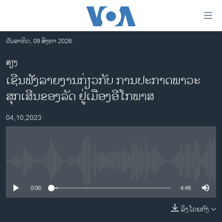
ລິ້ງ
ສຳຫລັບ
ເຂົ້າ
ວັນອາທິດ, 09 ສິງຫາ 2026
ຫາ
ໂຮມເພຈ
ສຽງ
ຂ້າມ
ລາວ
ເຊີນຟັງລາຍງານກ່ຽວກັບ ການປະກາດພາວະ
ຂ້າມ
ອາເມຣິກາ
ຂ້າມ
ສຸກເສີນຂອງລັດ ຢູ່ເມືອງອີໂກພາສ
ໄປ
ການເລືອກຕັ້ງ ປະທານາທີບໍດີ ສະຫະລັດ 2024
ຫາ
04,10,2023
ຂ່າວ​ຈີນ
ຊອກ
ຄົ້ນ
ໂລກ
ເອເຊຍ
No media source currently available
ອິດສະຫຼະພາບດ້ານການຂ່າວ
0:00
4:49
ຊີວິດຊາວລາວ
ລິງໂດຍກົງ
ຊຸມຊົນຊາວລາວ