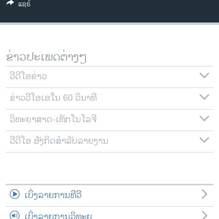
ແຊຣ໌
ວິທະຍາສາດ-ເທັກໂນໂລຈີ
ທຸລະກິດ
ພາສາອັງກິດ
ຂ່າວປະເພດຕ່າງໆ
ວີດີໂອ
ວີດີໂອຂ່າວ
ສຽງ
ຂ່າວວີໂອເອໃນ 60 ວິນາທີ
ລາຍການກະຈາຍສຽງ
ຕິດຕາມພວກເຮົາ ທີ່
ລາຍງານ
ວິທະຍາສາດ-ເທັກໂນໂລຈີ
ວີດີໂອ ອັງກິດສຳລັບລາຍງານ
ພາສາຕ່າງໆ
ເບິ່ງລາຍການທີວີ
ເບິ່ງລາຍການວິທະຍຸ