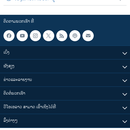
ຕິດຕາມພວກເຮົາ ທີ່
ເບິ່ງ
ຟັງສຽງ
ຂ່າວແລະລາຍງານ
ຕິດຕໍ່ພວກເຮົາ
ວີໂອເອລາວ ສາມາດ ເຂົ້າເຖິງໄດ້ທີ່
​ລິ້ງ​ຕ່າງໆ