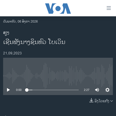
ລິ້ງ
ສຳຫລັບ
ເຂົ້າ
ວັນພະຫັດ, 06 ສິງຫາ 2026
ຫາ
ໂຮມເພຈ
ສຽງ
ຂ້າມ
ລາວ
ເຊີນຟັງນາງຊິນຫົວ ໂບເວິນ
ຂ້າມ
ອາເມຣິກາ
ຂ້າມ
21,09,2023
ໄປ
ການເລືອກຕັ້ງ ປະທານາທີບໍດີ ສະຫະລັດ 2024
ຫາ
ຂ່າວ​ຈີນ
ຊອກ
ຄົ້ນ
ໂລກ
No media source currently available
ເອເຊຍ
0:00
2:27
ອິດສະຫຼະພາບດ້ານການຂ່າວ
ຊີວິດຊາວລາວ
ລິງໂດຍກົງ
ຊຸມຊົນຊາວລາວ