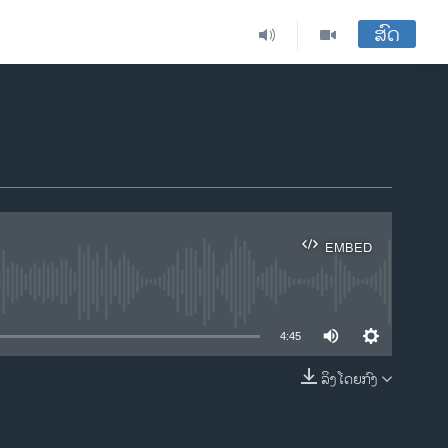
ສົດ
EMBED
ble
4:45
ລິງໂດຍກົງ
EMBED