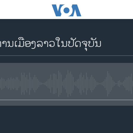
ການເມືອງລາວໃນປັດຈຸບັນ
No media source currently availa