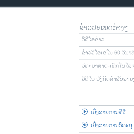
ວິທະຍາສາດ-ເທັກໂນໂລຈີ
ທຸລະກິດ
ຂ່າວປະເພດຕ່າງໆ
ພາສາອັງກິດ
ວີດີໂອ
ວີດີໂອຂ່າວ
ສຽງ
ຂ່າວວີໂອເອໃນ 60 ວິນາທ
ລາຍການກະຈາຍສຽງ
ວິທະຍາສາດ-ເທັກໂນໂລຈ
ລາຍງານ
ວີດີໂອ ອັງກິດສຳລັບລາ
ເບິ່ງລາຍການທີວີ
ເບິ່ງລາຍການວິທະຍຸ