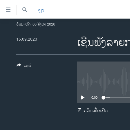
ລິ້ງ
ສຽງ
ສຳຫລັບ
ເຂົ້າ
ຄົ້ນຫາ
ວັນພະຫັດ, 06 ສິງຫາ 2026
ໂຮມເພຈ
ຫາ
ລາວ
ເຊີນຟັງລາຍ
15,09,2023
ຂ້າມ
ຂ້າມ
ອາເມຣິກາ
ຂ້າມ
ການເລືອກຕັ້ງ ປະທານາທີບໍດີ ສະຫະລັດ
ໄປ
2024
ແຊຣ໌
ຫາ
ຂ່າວ​ຈີນ
ຊອກ
ຄົ້ນ
ໂລກ
ເອເຊຍ
0:00
ອິດສະຫຼະພາບດ້ານການຂ່າວ
ຄລິກເພື່ອເປີດ
ຊີວິດຊາວລາວ
ຊຸມຊົນຊາວລາວ