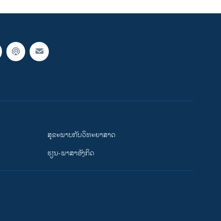
ສຸຂະພາບກັບວິທະຍາສາດ
ຮຽນ-ພາສາອັງກິດ