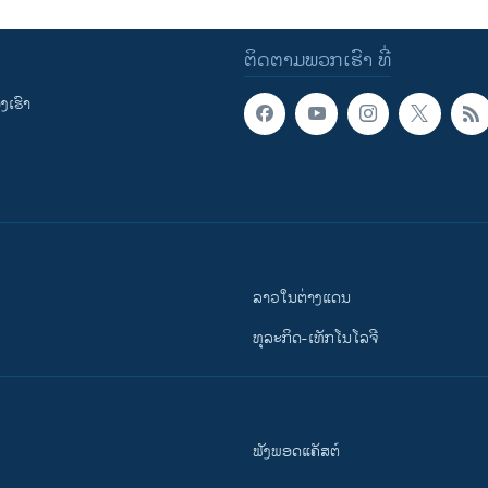
ຕິດຕາມພວກເຮົາ ທີ່
ເຮົາ
ລາວໃນຕ່າງແດນ
ທຸລະກິດ-ເທັກໂນໂລຈີ
ຟັງພອດແຄັສຕ໌