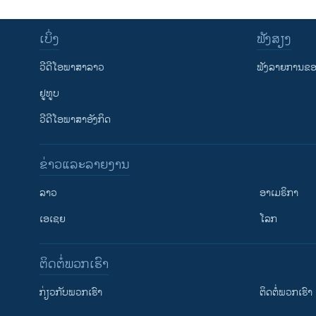
ເບິ່ງ
ຟັງສຽງ
ວີດີໂອພາສາລາວ
ຟັງລາຍການຂອງ
ຢູທູບ
ວີດີໂອພາສາອັງກິດ
ຂ່າວແລະລາຍງານ
ລາວ
ອາເມຣິກາ
ເອເຊຍ
ໂລກ
ຕິດຕໍ່ພວກເຮົາ
ກ່ຽວກັບພວກເຮົາ
ຕິດຕໍ່ພວກເຮົາ