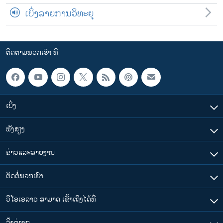
ເບິ່ງລາຍການວິທະຍຸ
ຕິດຕາມພວກເຮົາ ທີ່
ເບິ່ງ
ຟັງສຽງ
ຂ່າວແລະລາຍງານ
ຕິດຕໍ່ພວກເຮົາ
ວີໂອເອລາວ ສາມາດ ເຂົ້າເຖິງໄດ້ທີ່
​ລິ້ງ​ຕ່າງໆ