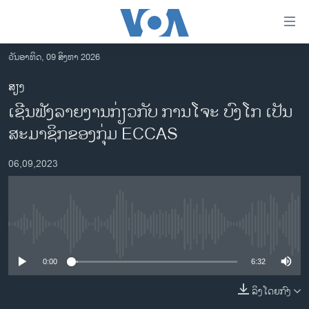
ລິ້ງ
ສຳຫລັບ
ເຂົ້າ
ວັນອາທິດ, 09 ສິງຫາ 2026
ຫາ
ໂຮມເພຈ
ສຽງ
ຂ້າມ
ລາວ
ເຊີນຟັງລາຍງານກ່ຽວກັບ ການໂຈະ ບົງໂກ ເປັນ
ຂ້າມ
ອາເມຣິກາ
ຂ້າມ
ສະມາຊິກຂອງກຸ່ມ ECCAS
ໄປ
ການເລືອກຕັ້ງ ປະທານາທີບໍດີ ສະຫະລັດ 2024
ຫາ
06,09,2023
ຂ່າວ​ຈີນ
ຊອກ
ຄົ້ນ
ໂລກ
ເອເຊຍ
No media source currently available
ອິດສະຫຼະພາບດ້ານການຂ່າວ
0:00
6:32
ຊີວິດຊາວລາວ
ລິງໂດຍກົງ
ຊຸມຊົນຊາວລາວ