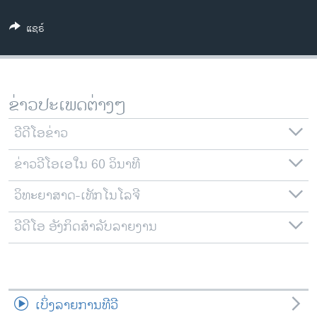
ວິທະຍາສາດ-ເທັກໂນໂລຈີ
ແຊຣ໌
ທຸລະກິດ
ພາສາອັງກິດ
ວີດີໂອ
ຂ່າວປະເພດຕ່າງໆ
ສຽງ
ວີດີໂອຂ່າວ
ລາຍການກະຈາຍສຽງ
ຕິດຕາມພວກເຮົາ ທີ່
ຂ່າວວີໂອເອໃນ 60 ວິນາທີ
ລາຍງານ
ວິທະຍາສາດ-ເທັກໂນໂລຈີ
ພາສາຕ່າງໆ
ວີດີໂອ ອັງກິດສຳລັບລາຍງານ
ເບິ່ງລາຍການທີວີ