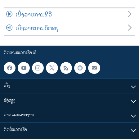
ເບິ່ງລາຍການທີວີ
ເບິ່ງລາຍການວິທະຍຸ
ຕິດຕາມພວກເຮົາ ທີ່
ເບິ່ງ
ຟັງສຽງ
ຂ່າວແລະລາຍງານ
ຕິດຕໍ່ພວກເຮົາ