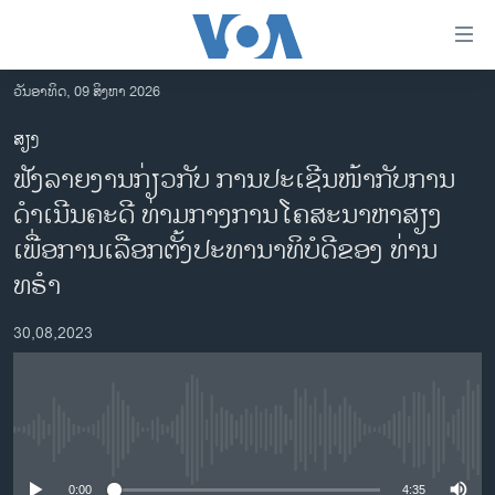
ລິ້ງ
ສຳຫລັບ
ເຂົ້າ
ວັນອາທິດ, 09 ສິງຫາ 2026
ຫາ
ໂຮມເພຈ
ສຽງ
ຂ້າມ
ລາວ
ຟັງລາຍງານກ່ຽວກັບ ການປະເຊີນໜ້າກັບການ
ຂ້າມ
ອາເມຣິກາ
ຂ້າມ
ດໍາເນີນຄະດີ ທ່າມກາງການໂຄສະນາຫາສຽງ
ໄປ
ການເລືອກຕັ້ງ ປະທານາທີບໍດີ ສະຫະລັດ 2024
ເພື່ອການເລືອກຕັ້ງປະທານາທິບໍດີຂອງ ທ່ານ
ຫາ
ຂ່າວ​ຈີນ
ທຣໍາ
ຊອກ
ຄົ້ນ
ໂລກ
30,08,2023
ເອເຊຍ
ອິດສະຫຼະພາບດ້ານການຂ່າວ
ຊີວິດຊາວລາວ
No media source currently available
ຊຸມຊົນຊາວລາວ
0:00
4:35