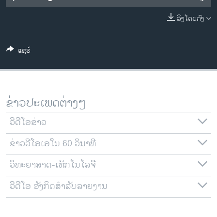
ວິທະຍາສາດ-ເທັກໂນໂລຈີ
ລິງໂດຍກົງ
ທຸລະກິດ
ພາສາອັງກິດ
ແຊຣ໌
ວີດີໂອ
ສຽງ
ລາຍການກະຈາຍສຽງ
ຂ່າວປະເພດຕ່າງໆ
ຕິດຕາມພວກເຮົາ ທີ່
ລາຍງານ
ວີດີໂອຂ່າວ
ຂ່າວວີໂອເອໃນ 60 ວິນາທີ
ພາສາຕ່າງໆ
ວິທະຍາສາດ-ເທັກໂນໂລຈີ
ວີດີໂອ ອັງກິດສຳລັບລາຍງານ