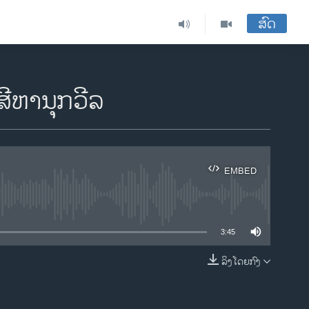
ສົດ
ສີຫານຸກວີລ
EMBED
ble
3:45
ລິງໂດຍກົງ
EMBED