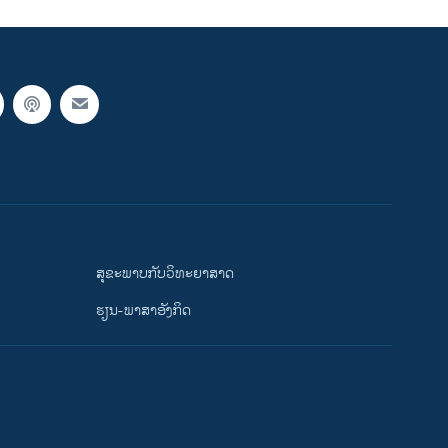
ສຸຂະພາບກັບວິທະຍາສາດ
ຮຽນ-ພາສາອັງກິດ