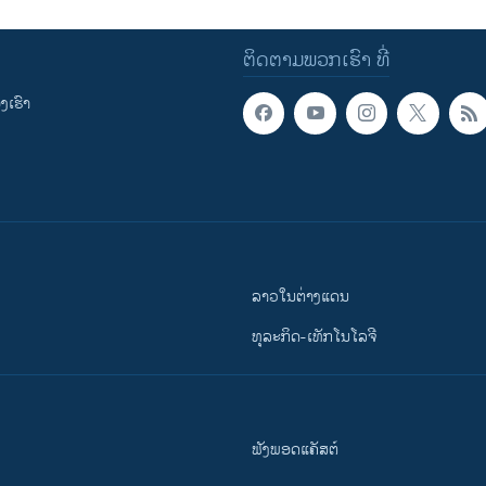
ຕິດຕາມພວກເຮົາ ທີ່
ເຮົາ
ລາວໃນຕ່າງແດນ
ທຸລະກິດ-ເທັກໂນໂລຈີ
ຟັງພອດແຄັສຕ໌