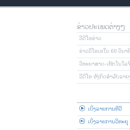
ວິທະຍາສາດ-ເທັກໂນໂລຈີ
ທຸລະກິດ
ຂ່າວປະເພດຕ່າງໆ
ພາສາອັງກິດ
ວີດີໂອ
ວີດີໂອຂ່າວ
ສຽງ
ຂ່າວວີໂອເອໃນ 60 ວິນາທ
ລາຍການກະຈາຍສຽງ
ວິທະຍາສາດ-ເທັກໂນໂລຈ
ລາຍງານ
ວີດີໂອ ອັງກິດສຳລັບລາ
ເບິ່ງລາຍການທີວີ
ເບິ່ງລາຍການວິທະຍຸ