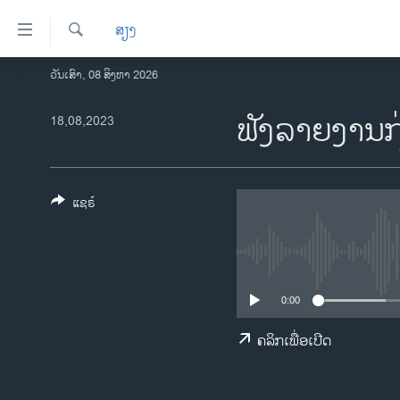
ລິ້ງ
ສຽງ
ສຳຫລັບ
ເຂົ້າ
ຄົ້ນຫາ
ວັນເສົາ, 08 ສິງຫາ 2026
ໂຮມເພຈ
ຫາ
ລາວ
ຟັງລາຍງານກ
18,08,2023
ຂ້າມ
ຂ້າມ
ອາເມຣິກາ
ຂ້າມ
ການເລືອກຕັ້ງ ປະທານາທີບໍດີ ສະຫະລັດ
ໄປ
2024
ແຊຣ໌
ຫາ
ຂ່າວ​ຈີນ
ຊອກ
ຄົ້ນ
ໂລກ
ເອເຊຍ
0:00
ອິດສະຫຼະພາບດ້ານການຂ່າວ
ຄລິກເພື່ອເປີດ
ຊີວິດຊາວລາວ
ຊຸມຊົນຊາວລາວ