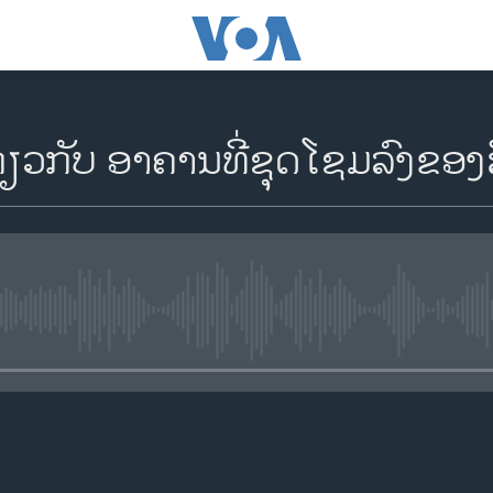
່ຽວກັບ ອາຄານທີ່ຊຸດໂຊມລົງຂອງ
No media source currently availa