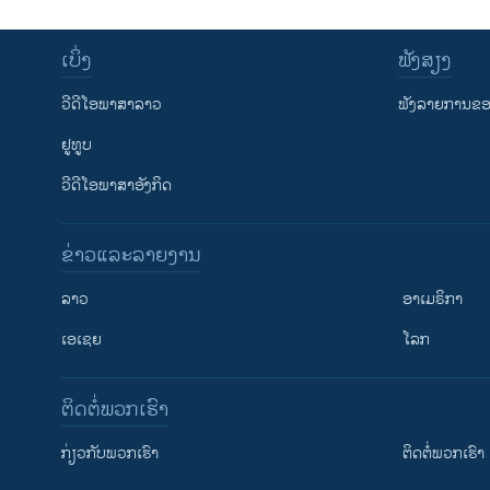
ເບິ່ງ
ຟັງສຽງ
ວີດີໂອພາສາລາວ
ຟັງລາຍການຂອງ
ຢູທູບ
ວີດີໂອພາສາອັງກິດ
ຂ່າວແລະລາຍງານ
ລາວ
ອາເມຣິກາ
ເອເຊຍ
ໂລກ
ຕິດຕໍ່ພວກເຮົາ
ກ່ຽວກັບພວກເຮົາ
ຕິດຕໍ່ພວກເຮົາ