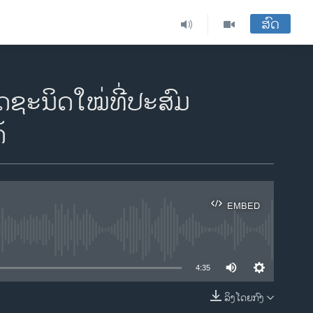
ສົດ
ຊະນິດໃໝ່ທີ່ປະສົມ
້
EMBED
ble
4:35
ລິງໂດຍກົງ
EMBED