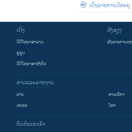
ເບິ່ງລາຍການວິທະຍຸ
ເບິ່ງ
ຟັງສຽງ
ວີດີໂອພາສາລາວ
ຟັງລາຍການຂອງ
ຢູທູບ
ວີດີໂອພາສາອັງກິດ
ຂ່າວແລະລາຍງານ
ລາວ
ອາເມຣິກາ
ເອເຊຍ
ໂລກ
ຕິດຕໍ່ພວກເຮົາ