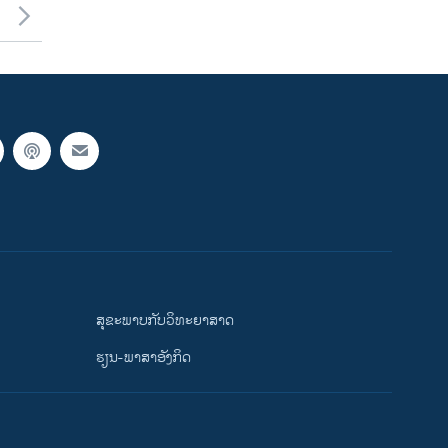
ສຸຂະພາບກັບວິທະຍາສາດ
ຮຽນ-ພາສາອັງກິດ