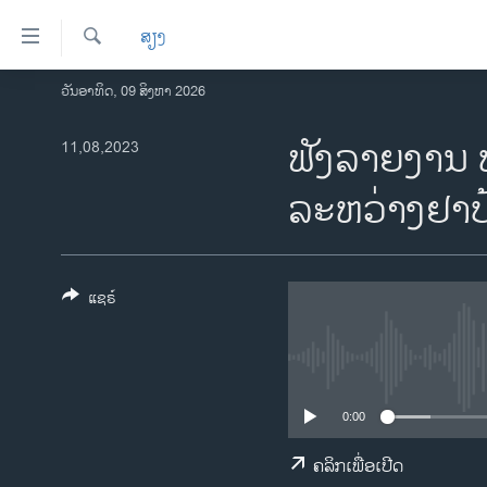
ລິ້ງ
ສຽງ
ສຳຫລັບ
ເຂົ້າ
ຄົ້ນຫາ
ວັນອາທິດ, 09 ສິງຫາ 2026
ໂຮມເພຈ
ຫາ
ລາວ
ຟັງລາຍງານ 
11,08,2023
ຂ້າມ
ຂ້າມ
ອາເມຣິກາ
ລະຫວ່າງຢາບ
ຂ້າມ
ການເລືອກຕັ້ງ ປະທານາທີບໍດີ ສະຫະລັດ
ໄປ
2024
ຫາ
ຂ່າວ​ຈີນ
ຊອກ
ແຊຣ໌
ຄົ້ນ
ໂລກ
ເອເຊຍ
ອິດສະຫຼະພາບດ້ານການຂ່າວ
0:00
ຊີວິດຊາວລາວ
ຄລິກເພື່ອເປີດ
ຊຸມຊົນຊາວລາວ