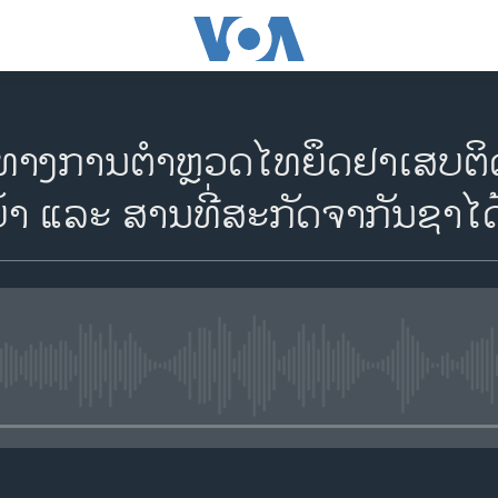
ທາງການຕຳຫຼວດໄທຍຶດຢາເສບຕິດ
້າ ແລະ ສານທີ່ສະກັດຈາກັນຊາໄດ
No media source currently availa