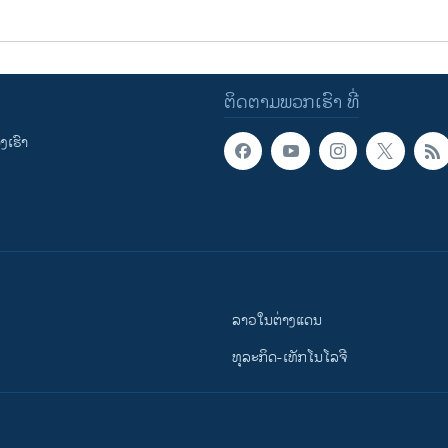
ຕິດຕາມພວກເຮົາ ທີ່
ເຮົາ
ລາວໃນຕ່າງແດນ
ທຸລະກິດ-ເທັກໂນໂລຈີ