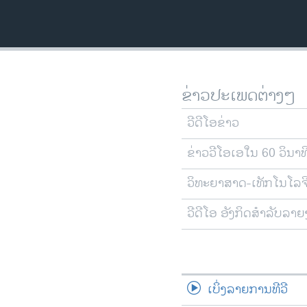
ວິທະຍາສາດ-ເທັກໂນໂລຈີ
ທຸລະກິດ
ພາສາອັງກິດ
ວີດີໂອ
ຂ່າວປະເພດຕ່າງໆ
ສຽງ
ວີດີໂອຂ່າວ
ລາຍການກະຈາຍສຽງ
ຂ່າວວີໂອເອໃນ 60 ວິນາທ
ລາຍງານ
ວິທະຍາສາດ-ເທັກໂນໂລຈ
ວີດີໂອ ອັງກິດສຳລັບລາ
ເບິ່ງລາຍການທີວີ