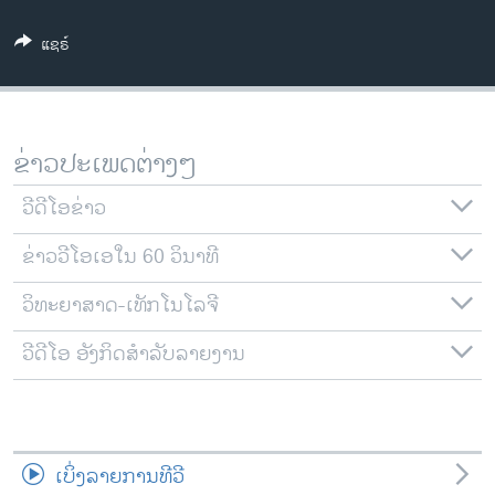
ວິທະຍາສາດ-ເທັກໂນໂລຈີ
ແຊຣ໌
ທຸລະກິດ
ພາສາອັງກິດ
ວີດີໂອ
ຂ່າວປະເພດຕ່າງໆ
ສຽງ
ວີດີໂອຂ່າວ
ລາຍການກະຈາຍສຽງ
ຕິດຕາມພວກເຮົາ ທີ່
ຂ່າວວີໂອເອໃນ 60 ວິນາທີ
ລາຍງານ
ວິທະຍາສາດ-ເທັກໂນໂລຈີ
ພາສາຕ່າງໆ
ວີດີໂອ ອັງກິດສຳລັບລາຍງານ
ເບິ່ງລາຍການທີວີ