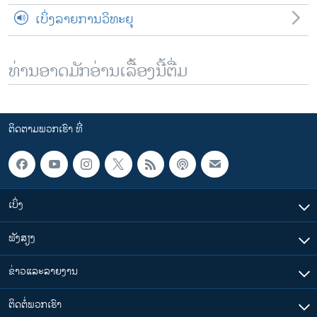
ເບິ່ງລາຍການວິທະຍຸ
ທ່ານອາດມັກອ່ານເລື້ອງນີ້ຕື່ມ
ຕິດຕາມພວກເຮົາ ທີ່
ເບິ່ງ
ຟັງສຽງ
ຂ່າວແລະລາຍງານ
ຕິດຕໍ່ພວກເຮົາ