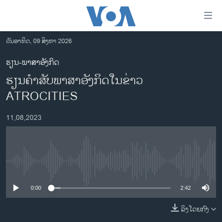
ລິ້ງ
ສຳຫລັບ
ເຂົ້າ
ວັນອາທິດ, 09 ສິງຫາ 2026
ຫາ
ໂຮມເພຈ
ຮຽນ-ພາສາອັງກິດ
ຂ້າມ
ລາວ
ຮຽນຄຳສັບພາສາອັງກິດໃນຂ່າວ
ຂ້າມ
ອາເມຣິກາ
ຂ້າມ
ATROCITIES
ໄປ
ການເລືອກຕັ້ງ ປະທານາທີບໍດີ ສະຫະລັດ 2024
ຫາ
11,08,2023
ຂ່າວ​ຈີນ
ຊອກ
ຄົ້ນ
ໂລກ
ເອເຊຍ
No media source currently available
ອິດສະຫຼະພາບດ້ານການຂ່າວ
0:00
2:42
ຊີວິດຊາວລາວ
ລິງໂດຍກົງ
ຊຸມຊົນຊາວລາວ