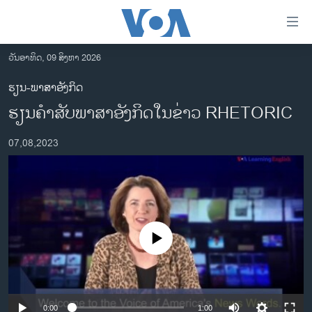
ລິ້ງ
ສຳຫລັບ
ເຂົ້າ
ວັນອາທິດ, 09 ສິງຫາ 2026
ຫາ
ໂຮມເພຈ
ຮຽນ-ພາສາອັງກິດ
ຂ້າມ
ລາວ
ຮຽນຄຳສັບພາສາອັງກິດໃນຂ່າວ RHETORIC
ຂ້າມ
ອາເມຣິກາ
ຂ້າມ
07,08,2023
ໄປ
ການເລືອກຕັ້ງ ປະທານາທີບໍດີ ສະຫະລັດ 2024
ຫາ
ຂ່າວ​ຈີນ
ຊອກ
ຄົ້ນ
ໂລກ
ເອເຊຍ
No media source currently available
ອິດສະຫຼະພາບດ້ານການຂ່າວ
ຊີວິດຊາວລາວ
ຊຸມຊົນຊາວລາວ
0:00
1:00