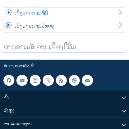
ເບິ່ງລາຍການທີວີ
ເບິ່ງລາຍການວິທະຍຸ
ທ່ານອາດມັກອ່ານເລື້ອງນີ້ຕື່ມ
ຕິດຕາມພວກເຮົາ ທີ່
ເບິ່ງ
ຟັງສຽງ
ຂ່າວແລະລາຍງານ