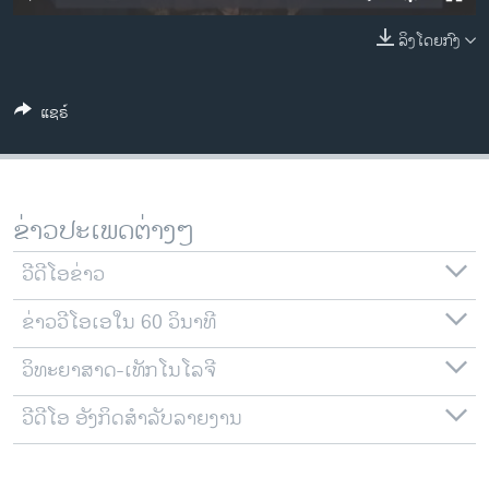
ວິທະຍາສາດ-ເທັກໂນໂລຈີ
ລິງໂດຍກົງ
ທຸລະກິດ
ພາສາອັງກິດ
ແຊຣ໌
ວີດີໂອ
ສຽງ
ລາຍການກະຈາຍສຽງ
ຂ່າວປະເພດຕ່າງໆ
ຕິດຕາມພວກເຮົາ ທີ່
ລາຍງານ
ວີດີໂອຂ່າວ
ຂ່າວວີໂອເອໃນ 60 ວິນາທີ
ພາສາຕ່າງໆ
ວິທະຍາສາດ-ເທັກໂນໂລຈີ
ວີດີໂອ ອັງກິດສຳລັບລາຍງານ