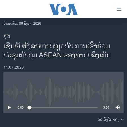
ລິ້ງ
ສຳຫລັບ
ເຂົ້າ
ວັນອາທິດ, 09 ສິງຫາ 2026
ຫາ
ໂຮມເພຈ
ສຽງ
ຂ້າມ
ລາວ
ເຊີນຮັບຟັງລາຍງານກ່ຽວກັບ ການເຂົ້າຮ່ວມ
ຂ້າມ
ອາເມຣິກາ
ຂ້າມ
ປະຊຸມກັບກຸ່ມ ASEAN ຂອງທ່ານບລິງເກັນ
ໄປ
ການເລືອກຕັ້ງ ປະທານາທີບໍດີ ສະຫະລັດ 2024
ຫາ
14,07,2023
ຂ່າວ​ຈີນ
ຊອກ
ຄົ້ນ
ໂລກ
ເອເຊຍ
No media source currently available
ອິດສະຫຼະພາບດ້ານການຂ່າວ
0:00
3:36
ຊີວິດຊາວລາວ
ລິງໂດຍກົງ
ຊຸມຊົນຊາວລາວ