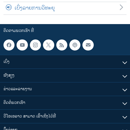
ເບິ່ງລາຍການວິທະຍຸ
ຕິດຕາມພວກເຮົາ ທີ່
ເບິ່ງ
ຟັງສຽງ
ຂ່າວແລະລາຍງານ
ຕິດຕໍ່ພວກເຮົາ
ວີໂອເອລາວ ສາມາດ ເຂົ້າເຖິງໄດ້ທີ່
​ລິ້ງ​ຕ່າງໆ