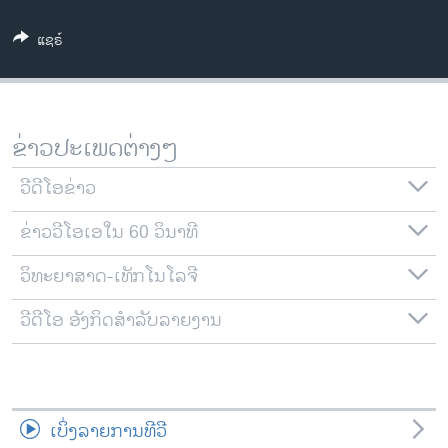
ວິທະຍາສາດ-ເທັກໂນໂລຈີ
ແຊຣ໌
ທຸລະກິດ
ພາສາອັງກິດ
ວີດີໂອ
ຂ່າວປະເພດຕ່າງໆ
ສຽງ
ວີດີໂອຂ່າວ
ລາຍການກະຈາຍສຽງ
ຕິດຕາມພວກເຮົາ ທີ່
ຂ່າວວີໂອເອໃນ 60 ວິນາທີ
ລາຍງານ
ວິທະຍາສາດ-ເທັກໂນໂລຈີ
ພາສາຕ່າງໆ
ວີດີໂອ ອັງກິດສຳລັບລາຍງານ
ເບິ່ງລາຍການທີວີ