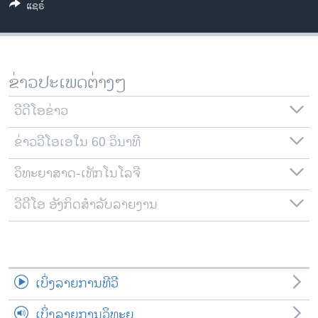
ແຊຣ໌
ວິທະຍາສາດ-ເທັກໂນໂລຈີ
ທຸລະກິດ
ພາສາອັງກິດ
ຂ່າວປະເພດຕ່າງໆ
ວີດີໂອ
ວີດີໂອຂ່າວ
ສຽງ
ຂ່າວວີໂອເອໃນ 60 ວິນາທີ
ລາຍການກະຈາຍສຽງ
ຕິດຕາມພວກເຮົາ ທີ່
ລາຍງານ
ວິທະຍາສາດ-ເທັກໂນໂລຈີ
ວີດີໂອ ອັງກິດສຳລັບລາຍງານ
ພາສາຕ່າງໆ
ເບິ່ງລາຍການທີວີ
ເບິ່ງລາຍການວິທະຍຸ