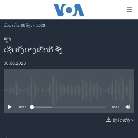
ລິ້ງ
ສຳຫລັບ
ເຂົ້າ
ວັນພະຫັດ, 06 ສິງຫາ 2026
ຫາ
ໂຮມເພຈ
ສຽງ
ຂ້າມ
ລາວ
ເຊີນຟັງນາງເບັກກີ ຈັງ
ຂ້າມ
ອາເມຣິກາ
ຂ້າມ
30,06,2023
ໄປ
ການເລືອກຕັ້ງ ປະທານາທີບໍດີ ສະຫະລັດ 2024
ຫາ
ຂ່າວ​ຈີນ
ຊອກ
ຄົ້ນ
ໂລກ
No media source currently available
ເອເຊຍ
0:00
0:30
ອິດສະຫຼະພາບດ້ານການຂ່າວ
ຊີວິດຊາວລາວ
ລິງໂດຍກົງ
ຊຸມຊົນຊາວລາວ