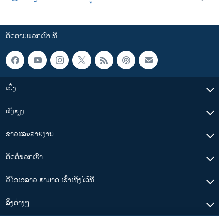
ຕິດຕາມພວກເຮົາ ທີ່
ເບິ່ງ
ຟັງສຽງ
ຂ່າວແລະລາຍງານ
ຕິດຕໍ່ພວກເຮົາ
ວີໂອເອລາວ ສາມາດ ເຂົ້າເຖິງໄດ້ທີ່
​ລິ້ງ​ຕ່າງໆ