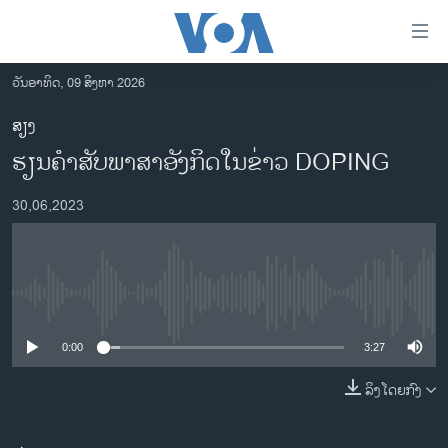
ລິ້ງ
ສຳຫລັບ
ເຂົ້າ
ວັນອາທິດ, 09 ສິງຫາ 2026
ຫາ
ໂຮມເພຈ
ສຽງ
ຂ້າມ
ລາວ
ຮຽນຄຳສັບພາສາອັງກິດໃນຂ່າວ DOPING
ຂ້າມ
ອາເມຣິກາ
ຂ້າມ
30,06,2023
ໄປ
ການເລືອກຕັ້ງ ປະທານາທີບໍດີ ສະຫະລັດ 2024
ຫາ
ຂ່າວ​ຈີນ
ຊອກ
ຄົ້ນ
ໂລກ
No media source currently available
ເອເຊຍ
0:00
3:27
ອິດສະຫຼະພາບດ້ານການຂ່າວ
ຊີວິດຊາວລາວ
ລິງໂດຍກົງ
ຊຸມຊົນຊາວລາວ