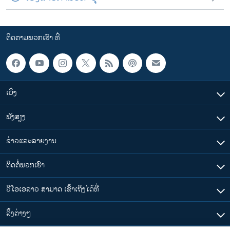
ຕິດຕາມພວກເຮົາ ທີ່
ເບິ່ງ
ຟັງສຽງ
ຂ່າວແລະລາຍງານ
ຕິດຕໍ່ພວກເຮົາ
ວີໂອເອລາວ ສາມາດ ເຂົ້າເຖິງໄດ້ທີ່
​ລິ້ງ​ຕ່າງໆ