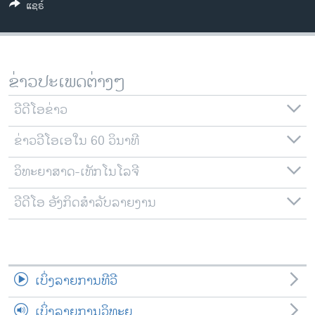
ແຊຣ໌
ວິທະຍາສາດ-ເທັກໂນໂລຈີ
ທຸລະກິດ
ພາສາອັງກິດ
ຂ່າວປະເພດຕ່າງໆ
ວີດີໂອ
ວີດີໂອຂ່າວ
ສຽງ
ຂ່າວວີໂອເອໃນ 60 ວິນາທີ
ລາຍການກະຈາຍສຽງ
ຕິດຕາມພວກເຮົາ ທີ່
ລາຍງານ
ວິທະຍາສາດ-ເທັກໂນໂລຈີ
ວີດີໂອ ອັງກິດສຳລັບລາຍງານ
ພາສາຕ່າງໆ
ເບິ່ງລາຍການທີວີ
ເບິ່ງລາຍການວິທະຍຸ