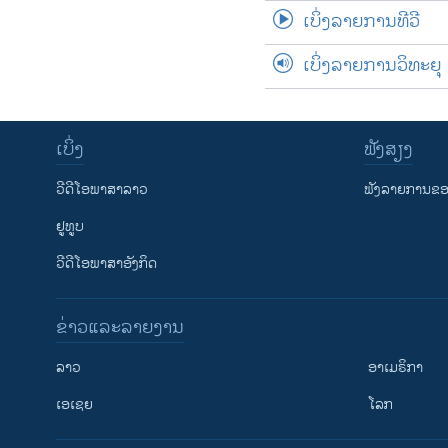
ເບິ່ງລາຍການທີວີ
ເບິ່ງລາຍການວິທະຍຸ
ເບິ່ງ
ຟັງສຽງ
ວີດີໂອພາສາລາວ
ຟັງລາຍການຂອງ
ຢູທູບ
ວີດີໂອພາສາອັງກິດ
ຂ່າວແລະລາຍງານ
ລາວ
ອາເມຣິກາ
ເອເຊຍ
ໂລກ