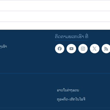
ຕິດຕາມພວກເຮົາ ທີ່
ເຮົາ
ລາວໃນຕ່າງແດນ
ທຸລະກິດ-ເທັກໂນໂລຈີ