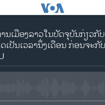
ານເມືອງລາວໃນປັດຈຸບັນກ່ຽວກັບ
ດເປັນເວລານຶ່ງເດືອນ ກ່ອນຈະກັ
U
No media source currently availa