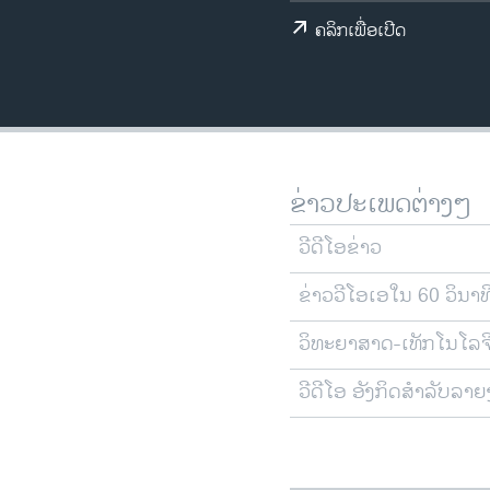
ວິທະຍາສາດ-ເທັກໂນໂລຈີ
ຄລິກເພື່ອເປີດ
ທຸລະກິດ
ພາສາອັງກິດ
ວີດີໂອ
ສຽງ
ຂ່າວປະເພດຕ່າງໆ
ລາຍການກະຈາຍສຽງ
ວີດີໂອຂ່າວ
ລາຍງານ
ຂ່າວວີໂອເອໃນ 60 ວິນາທ
ວິທະຍາສາດ-ເທັກໂນໂລຈ
ວີດີໂອ ອັງກິດສຳລັບລາ