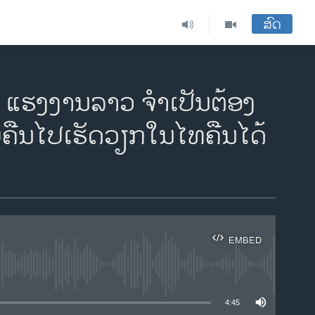
ສົດ
 ແຮງງານລາວ ຈໍາເປັນຕ້ອງ
ບຄືນໄປເຮັດວຽກໃນໄທຄືນໄດ້
EMBED
ble
4:45