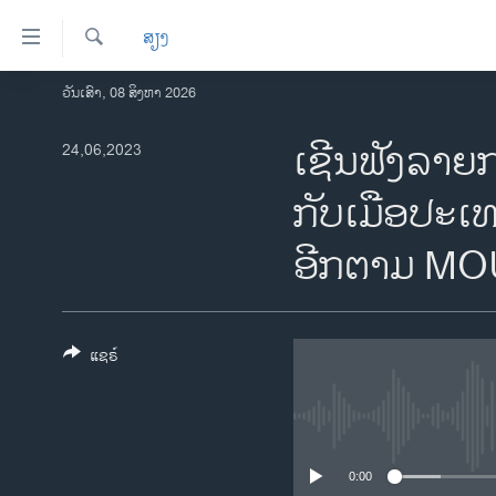
ລິ້ງ
ສຽງ
ສຳຫລັບ
ເຂົ້າ
ຄົ້ນຫາ
ວັນເສົາ, 08 ສິງຫາ 2026
ໂຮມເພຈ
ຫາ
ລາວ
ເຊີນຟັງລາຍກ
24,06,2023
ຂ້າມ
ຂ້າມ
ອາເມຣິກາ
ກັບເມືອປະເທ
ຂ້າມ
ການເລືອກຕັ້ງ ປະທານາທີບໍດີ ສະຫະລັດ
ໄປ
2024
ອີກຕາມ MO
ຫາ
ຂ່າວ​ຈີນ
ຊອກ
ຄົ້ນ
ໂລກ
ແຊຣ໌
ເອເຊຍ
ອິດສະຫຼະພາບດ້ານການຂ່າວ
ຊີວິດຊາວລາວ
ຊຸມຊົນຊາວລາວ
0:00