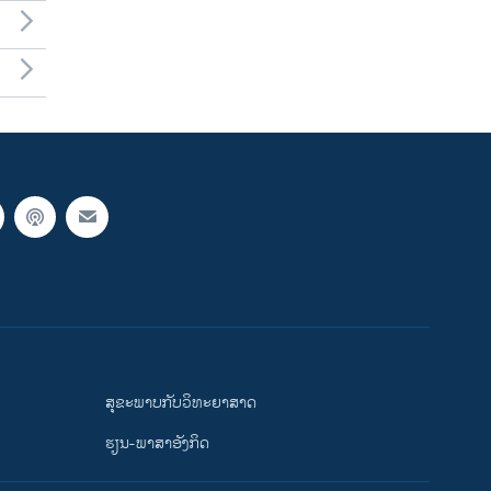
ສຸຂະພາບກັບວິທະຍາສາດ
ຮຽນ-ພາສາອັງກິດ