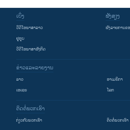
ເບິ່ງ
ຟັງສຽງ
ວີດີໂອພາສາລາວ
ຟັງລາຍການຂອງ
ຢູທູບ
ວີດີໂອພາສາອັງກິດ
ຂ່າວແລະລາຍງານ
ລາວ
ອາເມຣິກາ
ເອເຊຍ
ໂລກ
ຕິດຕໍ່ພວກເຮົາ
ກ່ຽວກັບພວກເຮົາ
ຕິດຕໍ່ພວກເຮົາ