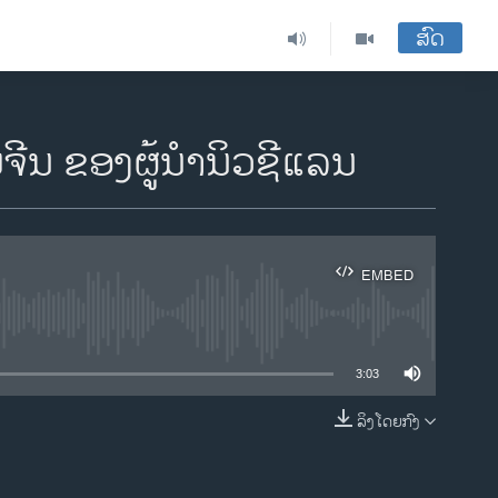
ສົດ
ີນ ຂອງຜູ້ນໍານິວຊີແລນ
EMBED
ble
3:03
ລິງໂດຍກົງ
EMBED