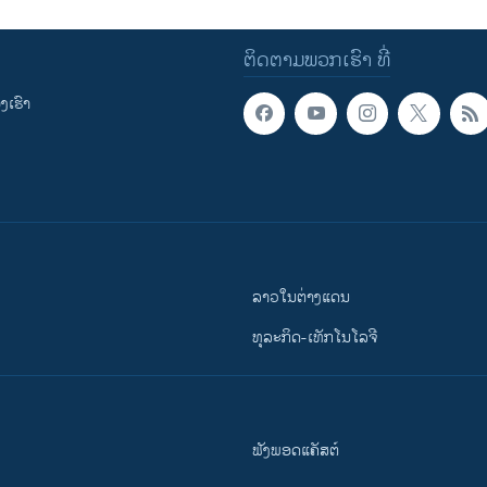
ຕິດຕາມພວກເຮົາ ທີ່
ເຮົາ
ລາວໃນຕ່າງແດນ
ທຸລະກິດ-ເທັກໂນໂລຈີ
ຟັງພອດແຄັສຕ໌