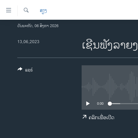
ລິ້ງ
ສຽງ
ສຳຫລັບ
ເຂົ້າ
ຄົ້ນຫາ
ວັນພະຫັດ, 06 ສິງຫາ 2026
ໂຮມເພຈ
ຫາ
ລາວ
ເຊີນຟັງລາຍ
13,06,2023
ຂ້າມ
ຂ້າມ
ອາເມຣິກາ
ຂ້າມ
ການເລືອກຕັ້ງ ປະທານາທີບໍດີ ສະຫະລັດ
ໄປ
2024
ແຊຣ໌
ຫາ
ຂ່າວ​ຈີນ
ຊອກ
ຄົ້ນ
ໂລກ
ເອເຊຍ
0:00
ອິດສະຫຼະພາບດ້ານການຂ່າວ
ຄລິກເພື່ອເປີດ
ຊີວິດຊາວລາວ
ຊຸມຊົນຊາວລາວ