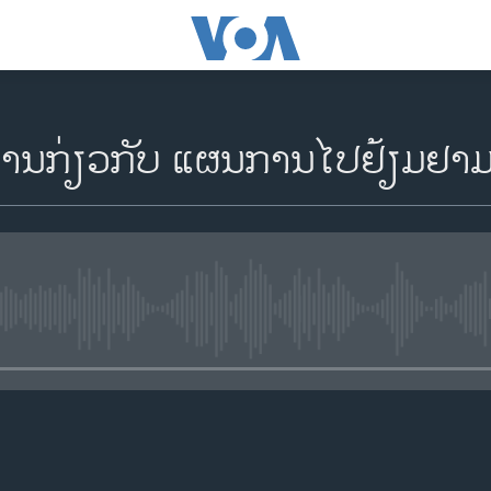
ງານກ່ຽວກັບ ແຜນການໄປຢ້ຽມຢາມຈ
No media source currently availa