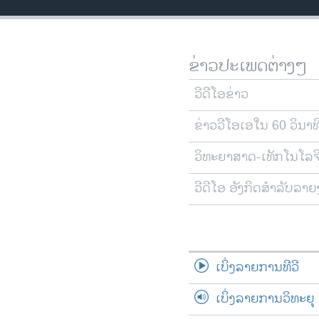
ວິທະຍາສາດ-ເທັກໂນໂລຈີ
ທຸລະກິດ
ຂ່າວປະເພດຕ່າງໆ
ພາສາອັງກິດ
ວີດີໂອ
ວີດີໂອຂ່າວ
ສຽງ
ຂ່າວວີໂອເອໃນ 60 ວິນາທ
ລາຍການກະຈາຍສຽງ
ວິທະຍາສາດ-ເທັກໂນໂລຈ
ລາຍງານ
ວີດີໂອ ອັງກິດສຳລັບລາ
ເບິ່ງລາຍການທີວີ
ເບິ່ງລາຍການວິທະຍຸ