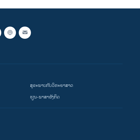
ສຸຂະພາບກັບວິທະຍາສາດ
ຮຽນ-ພາສາອັງກິດ