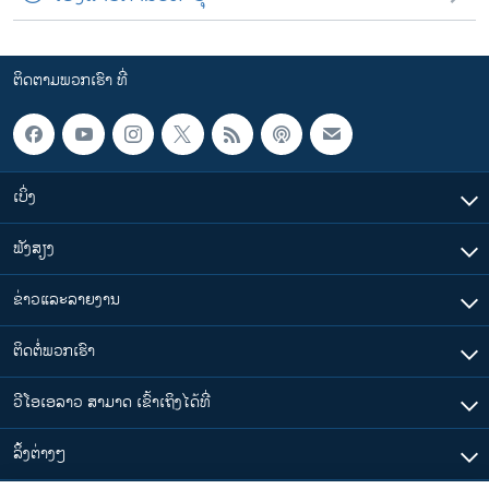
ຕິດຕາມພວກເຮົາ ທີ່
ເບິ່ງ
ຟັງສຽງ
ຂ່າວແລະລາຍງານ
ຕິດຕໍ່ພວກເຮົາ
ວີໂອເອລາວ ສາມາດ ເຂົ້າເຖິງໄດ້ທີ່
​ລິ້ງ​ຕ່າງໆ