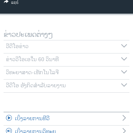
ແຊຣ໌
ວິທະຍາສາດ-ເທັກໂນໂລຈີ
ທຸລະກິດ
ພາສາອັງກິດ
ຂ່າວປະເພດຕ່າງໆ
ວີດີໂອ
ວີດີໂອຂ່າວ
ສຽງ
ຂ່າວວີໂອເອໃນ 60 ວິນາທີ
ລາຍການກະຈາຍສຽງ
ຕິດຕາມພວກເຮົາ ທີ່
ລາຍງານ
ວິທະຍາສາດ-ເທັກໂນໂລຈີ
ວີດີໂອ ອັງກິດສຳລັບລາຍງານ
ພາສາຕ່າງໆ
ເບິ່ງລາຍການທີວີ
ເບິ່ງລາຍການວິທະຍຸ