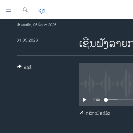
ລິ້ງ
ສຽງ
ສຳຫລັບ
ເຂົ້າ
ຄົ້ນຫາ
ວັນພະຫັດ, 06 ສິງຫາ 2026
ໂຮມເພຈ
ຫາ
ລາວ
ເຊີນຟັງລາຍ
31,05,2023
ຂ້າມ
ຂ້າມ
ອາເມຣິກາ
ຂ້າມ
ການເລືອກຕັ້ງ ປະທານາທີບໍດີ ສະຫະລັດ
ໄປ
2024
ແຊຣ໌
ຫາ
ຂ່າວ​ຈີນ
ຊອກ
ຄົ້ນ
ໂລກ
ເອເຊຍ
0:00
ອິດສະຫຼະພາບດ້ານການຂ່າວ
ຄລິກເພື່ອເປີດ
ຊີວິດຊາວລາວ
ຊຸມຊົນຊາວລາວ