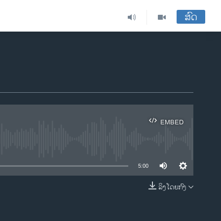
ສົດ
EMBED
ble
5:00
ລິງໂດຍກົງ
EMBED