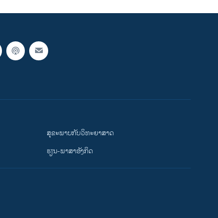
ສຸຂະພາບກັບວິທະຍາສາດ
ຮຽນ-ພາສາອັງກິດ