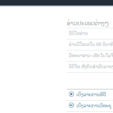
ວິທະຍາສາດ-ເທັກໂນໂລຈີ
ທຸລະກິດ
ຂ່າວປະເພດຕ່າງໆ
ພາສາອັງກິດ
ວີດີໂອ
ວີດີໂອຂ່າວ
ສຽງ
ຂ່າວວີໂອເອໃນ 60 ວິນາທ
ລາຍການກະຈາຍສຽງ
ວິທະຍາສາດ-ເທັກໂນໂລຈ
ລາຍງານ
ວີດີໂອ ອັງກິດສຳລັບລາ
ເບິ່ງລາຍການທີວີ
ເບິ່ງລາຍການວິທະຍຸ