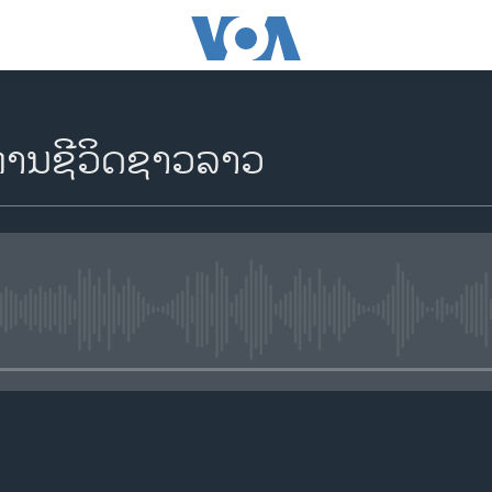
ການຊີວິດຊາວລາວ
No media source currently availa