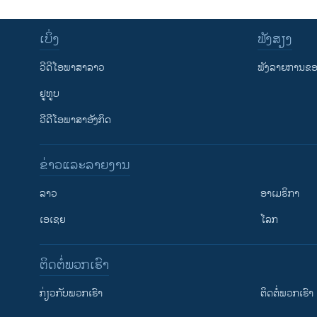
ເບິ່ງ
ຟັງສຽງ
ວີດີໂອພາສາລາວ
ຟັງລາຍການຂອງ
ຢູທູບ
ວີດີໂອພາສາອັງກິດ
ຂ່າວແລະລາຍງານ
ລາວ
ອາເມຣິກາ
ເອເຊຍ
ໂລກ
ຕິດຕໍ່ພວກເຮົາ
ກ່ຽວກັບພວກເຮົາ
ຕິດຕໍ່ພວກເຮົາ