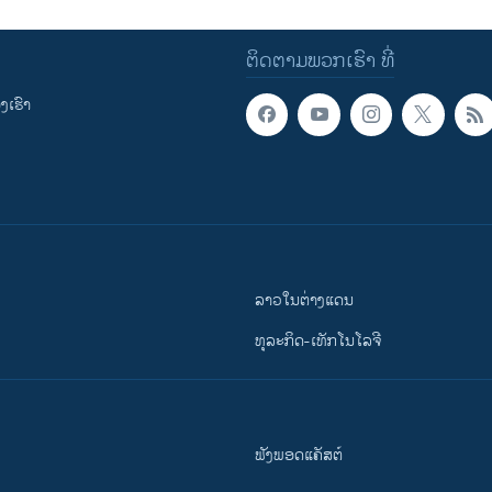
ຕິດຕາມພວກເຮົາ ທີ່
ເຮົາ
ລາວໃນຕ່າງແດນ
ທຸລະກິດ-ເທັກໂນໂລຈີ
ຟັງພອດແຄັສຕ໌